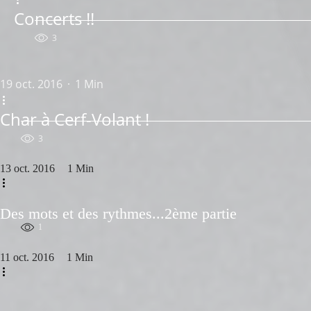
Concerts !!
3
19 oct. 2016
1 Min
Char à Cerf-Volant !
3
13 oct. 2016
1 Min
Des mots et des rythmes...2ème partie
1
11 oct. 2016
1 Min