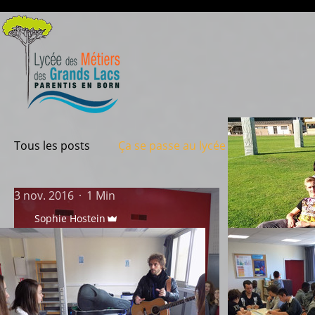
Tous les posts
Ça se passe au lycée
Au fil de l'
3 nov. 2016
1 Min
Sophie Hostein