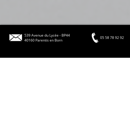
539 Avenue du Lycée - BP44
05 58 78 92 92
40160 Parentis en Born
As2Pik est de retour !
29 sept. 2016
1 Min