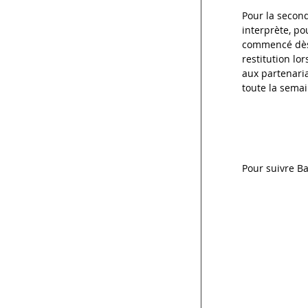
Pour la second
interprète, po
commencé dès 
restitution lo
aux partenaria
toute la semai
Pour suivre Ba