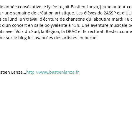
e année consécutive le lycée reçoit Bastien Lanza, jeune auteur co
ur une semaine de création artistique. Les élèves de 2ASSP et d'ULIS
ce lundi un travail d'écriture de chansons qui aboutira mardi 18 o
rs d'un concert en salle polyvalente à 13h. Une aventure musicale po
ts avec Voix du Sud, la Région, la DRAC et le rectorat. Restez connec
ne sur le blog les avancées des artistes en herbe!
stien Lanza...
http://www.bastienlanza.fr