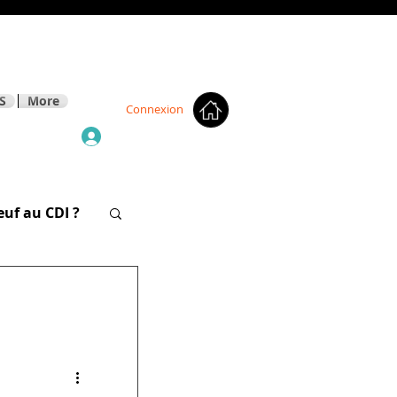
S
More
Connexion
euf au CDI ?