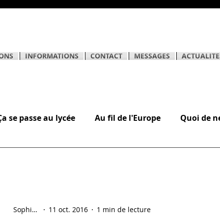
ONS
INFORMATIONS
CONTACT
MESSAGES
ACTUALITE
Ça se passe au lycée
Au fil de l'Europe
Quoi de n
èves
Sophie Hostein
11 oct. 2016
1 min de lecture