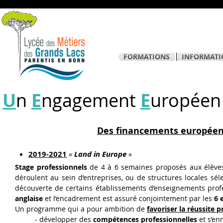
FORMATIONS
INFORMATI
U
n
E
ngagement
E
uropéen
Des financements européens
2019-2021
«
Land in Europe
»
Stage professionnels
de 4 à 6 semaines proposés aux élèv
déroulent au sein d’entreprises, ou de structures locales sél
découverte de certains établissements d’enseignements prof
anglaise
et l’encadrement est assuré conjointement par les
6 
Un programme qui a pour ambition de
favoriser la réussite 
- développer des
compétences professionnelles
et s’en