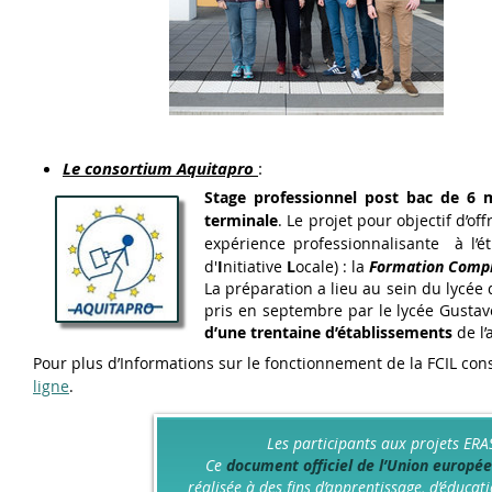
Le consortium Aquitapro
:
Stage professionnel post bac de 6 
terminale
. Le projet pour objectif d’o
expérience professionnalisante à l’ét
d'
I
nitiative
L
ocale) : la
Formation Complé
La préparation a lieu au sein du lycée 
pris en septembre par le lycée Gustave
d’une trentaine d’établissements
de l
Pour plus d’Informations sur le fonctionnement de la FCIL con
ligne
.
Les participants aux projets ERA
Ce
document officiel de l’Union europé
réalisée à des fins d’apprentissage, d’éducat