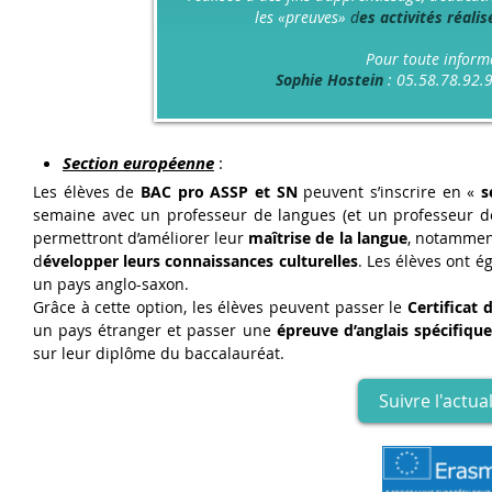
les «preuves»
d
es activités réali
Pour toute inform
Sophie Hostein
: 05.58.78.92.9
Section européenne
:
Les élèves de
BAC pro ASSP et SN
peuvent s’inscrire en «
s
semaine avec un professeur de langues (et un professeur de m
permettront d’améliorer leur
maîtrise de la langue
, notamment
d
évelopper leurs connaissances culturelles
. Les élèves ont é
un pays anglo-saxon.
Grâce à cette option, les élèves peuvent passer le
Certificat
un pays étranger et passer une
épreuve d’anglais spécifique
sur leur diplôme du baccalauréat.
Suivre l'actu