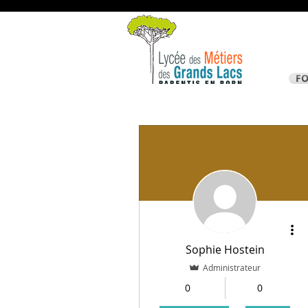
F
Sophie Hostein
Administrateur
0
0
Abonnés
Ab