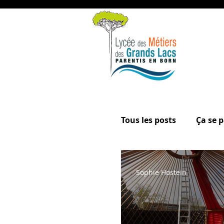
Tous les posts
Ça se p
9 mai 2017
1 Min
La page des élèves
Sophie Hostein