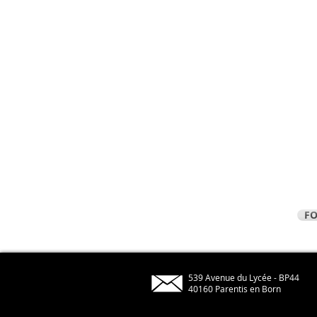
F
539 Avenue du Lycée - BP44
40160 Parentis en Born