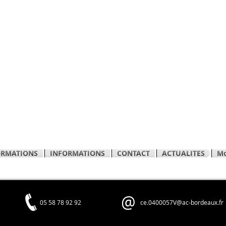
ORMATIONS
INFORMATIONS
CONTACT
ACTUALITES
Mo
@
05 58 78 92 92
ce.0400057V@ac-bordeaux.fr