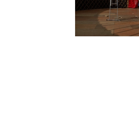
Un soir chez Bor
3