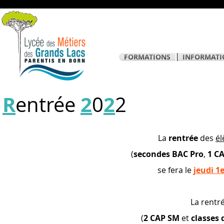
FORMATIONS
INFORMATI
R
2
2
entrée
0
2
La
rentrée
des
él
(
secondes BAC Pro
,
1 CA
se fera le
jeudi 1
La rentr
(
2 CAP SM
et
classes 