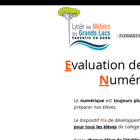
FORMATI
E
valuation d
N
umér
Le
numérique
est
toujours pl
préparer nos élèves.
Le dispositif
Pix
de développeme
pour tous les élèves
de collège
Aussi,
chaque élève de l'établ