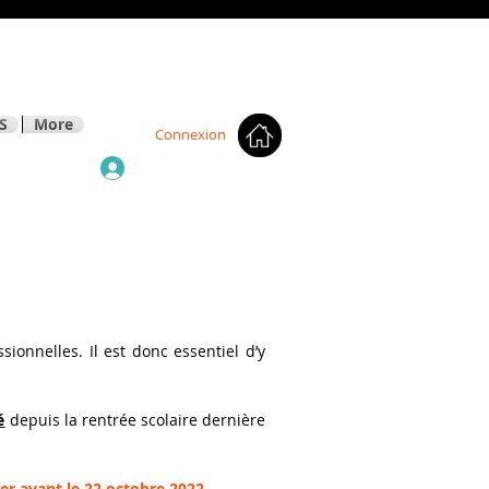
S
More
Connexion
ionnelles. Il est donc essentiel d’y
é
depuis la rentrée scolaire dernière
der avant le 22 octobre 2022
.