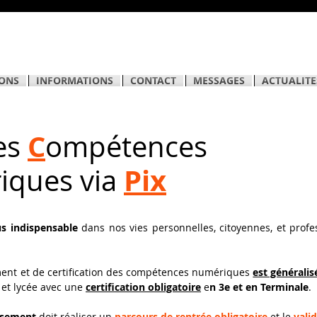
ONS
INFORMATIONS
CONTACT
MESSAGES
ACTUALITE
C
es
ompétences
Pix
iques via
us indispensable
dans nos vies personnelles, citoyennes, et profess
nt et de certification des compétences numériques
est généralis
 et lycée avec une
certification obligatoire
e
n 3e et en Terminale
.
issement
doit réaliser un
parcours de rentrée obligatoire
et le
vali