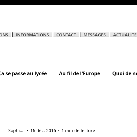
ONS
INFORMATIONS
CONTACT
MESSAGES
ACTUALITE
Ça se passe au lycée
Au fil de l'Europe
Quoi de n
èves
Sophie Hostein
16 déc. 2016
1 min de lecture