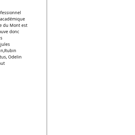
fessionnel 
 académique 
e du Mont est 
ouve donc 
s 
ules 
n,Rubin 
us, Odelin 
ut