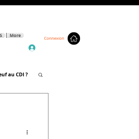
S
More
Connexion
euf au CDI ?