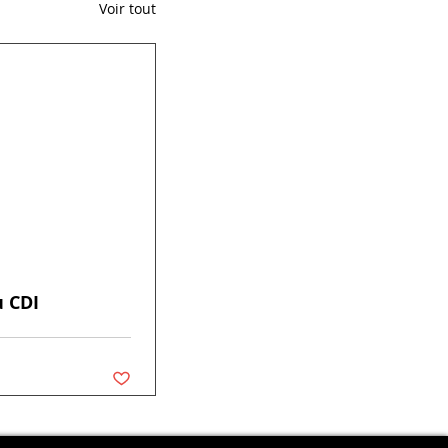
Voir tout
u CDI
Vous n'aimez plus ce post