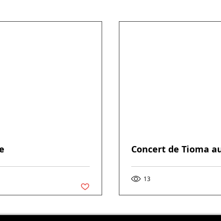
de
Concert de Tioma a
Vous n'aimez plus ce post
13