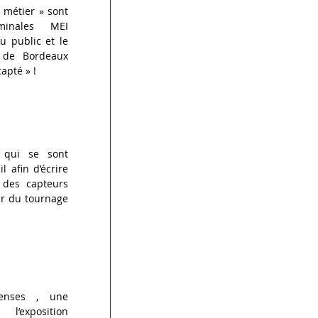
métier » sont 
minales MEI 
 public et le 
 de Bordeaux 
capté » !
, qui se sont 
l afin d’écrire 
des capteurs 
ur du tournage 
enses , une 
xposition 