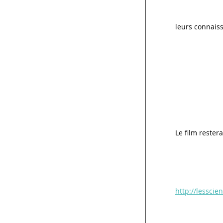
leurs connaiss
Le film rester
http://lessci