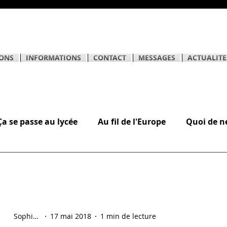
ONS
INFORMATIONS
CONTACT
MESSAGES
ACTUALITE
Ça se passe au lycée
Au fil de l'Europe
Quoi de n
èves
Sophie Hostein
17 mai 2018
1 min de lecture