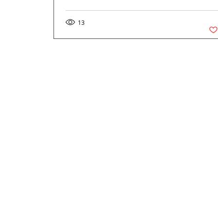
13
Vou