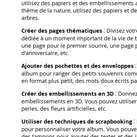
utilisez des papiers et des embellissements
thème de la nature, utilisez des papiers et d
arbres.
Créer des pages thématiques
⁚ Divisez vo
dédiée à un moment important de la vie de 
une page pour le premier sourire, une page p
d'anniversaire, etc.
Ajouter des pochettes et des enveloppes
⁚
album pour ranger des petits souvenirs comm
en format plus petit, des mots doux écrits par
Créer des embellissements en 3D
⁚ Donnez
embellissements en 3D. Vous pouvez utiliser 
perles, des fleurs artificielles, etc.
Utiliser des techniques de scrapbooking
⁚
pour personnaliser votre album. Vous pouvez
des tampons pour ajouter des textes et des i