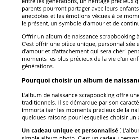
entre les générations, un héritage précieux 
parents pourront partager avec leurs enfants 
anecdotes et les émotions vécues à ce momen
le présent, un symbole d'amour et de continui
Offrir un album de naissance scrapbooking à 
C'est offrir une pièce unique, personnalisée
d'amour et d'attachement qui sera chéri pendan
moments les plus précieux de la vie d'un enfa
générations.
Pourquoi choisir un album de naissan
L'album de naissance scrapbooking offre un
traditionnels. Il se démarque par son caractè
immortaliser les moments précieux de la nai
quelques raisons pour lesquelles choisir un
Un cadeau unique et personnalisé
⁚ L'alb
simple album photo. C'est un cadeau personnali