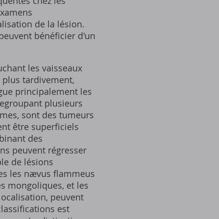
quentes chez les
 examens
lisation de la lésion.
 peuvent bénéficier d'un
uchant les vaisseaux
u plus tardivement,
ngue principalement les
regroupant plusieurs
mes, sont des tumeurs
t être superficiels
binant des
ins peuvent régresser
le de lésions
lles les nævus flammeus
es mongoliques, et les
localisation, peuvent
assifications est