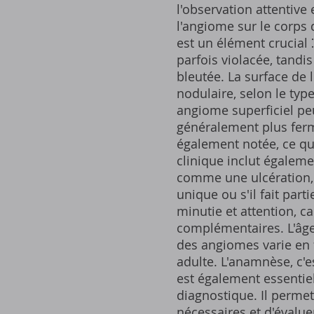
l'observation attentive 
l'angiome sur le corps du
est un élément crucial 
parfois violacée, tand
bleutée. La surface de 
nodulaire, selon le typ
angiome superficiel pe
généralement plus ferm
également notée, ce qui
clinique inclut égaleme
comme une ulcération, 
unique ou s'il fait part
minutie et attention, c
complémentaires. L'âge 
des angiomes varie en 
adulte. L'anamnèse, c'e
est également essentiel
diagnostique. Il permet
nécessaires et d'évalue