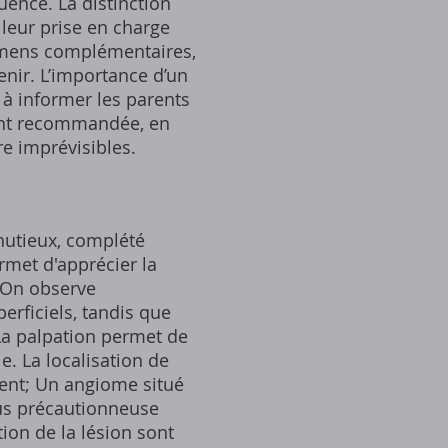
uence. La distinction
 leur prise en charge
xamens complémentaires,
enir. L’importance d’un
 à informer les parents
uvent recommandée, en
re imprévisibles.
nutieux, complété
met d'apprécier la
n. On observe
erficiels, tandis que
La palpation permet de
e. La localisation de
ment; Un angiome situé
lus précautionneuse
ion de la lésion sont