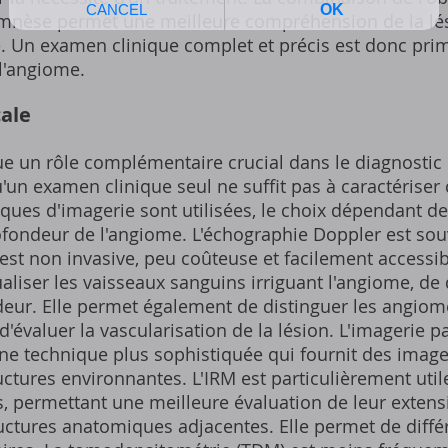
namnèse permet une meilleure compréhension de la lés
e. Un examen clinique complet et précis est donc pri
l'angiome.
cale
ue un rôle complémentaire crucial dans le diagnostic
'un examen clinique seul ne suffit pas à caractérise
ques d'imagerie sont utilisées, le choix dépendant de l
rofondeur de l'angiome. L'échographie Doppler est so
e est non invasive, peu coûteuse et facilement accessi
aliser les vaisseaux sanguins irriguant l'angiome, de
deur. Elle permet également de distinguer les angiome
'évaluer la vascularisation de la lésion. L'imagerie 
ne technique plus sophistiquée qui fournit des images
uctures environnantes. L'IRM est particulièrement uti
 permettant une meilleure évaluation de leur extensi
tructures anatomiques adjacentes. Elle permet de diff