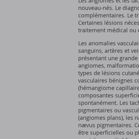
Les angiomes et les ta
nouveau-nés. Le diagno
complémentaires. Le tra
Certaines lésions néces
traitement médical ou c
Les anomalies vasculai
sanguins, artères et ve
présentant une grande d
angiomes, malformation
types de lésions cuta
vasculaires bénignes c
(hémangiome capillair
composantes superficiel
spontanément. Les tach
pigmentaires ou vascul
(angiomes plans), les n
nævus pigmentaires. Ces
être superficielles ou 