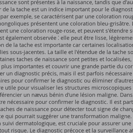
ssance sont présentes à la naissance, tandis que d'a
 de la tache est un indice important pour le diagnostic
 par exemple, se caractérisent par une coloration rou
mongoliques présentent une coloration bleu-grisâtre
ent une coloration rouge-rose, et peuvent s'étendre 
est également observée ⁚ elle peut être lisse, légèrem
on de la tache est importante car certaines localisati
es sous-jacentes. La taille et l'étendue de la tache 
taines taches de naissance sont petites et localisées,
plus importantes et couvrir une grande partie du cor
 un diagnostic précis, mais il est parfois nécessaire
s pour confirmer le diagnostic ou éliminer d'autres
 utile pour visualiser les structures microscopiques 
fférencier un nævus bénin d'une lésion maligne. Dans
re nécessaire pour confirmer le diagnostic. Il est pa
 taches de naissance pour détecter tout signe de chan
ce qui pourrait suggérer une transformation maligne. 
n suivi dermatologique, est cruciale pour assurer une
tout risque. Le diagnostic précoce et la surveillance a