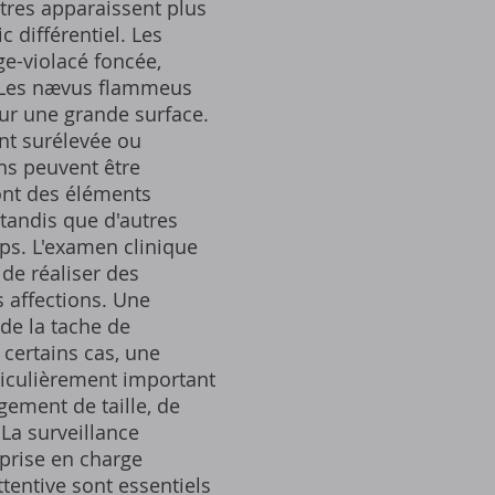
utres apparaissent plus
 différentiel. Les
ge-violacé foncée,
. Les nævus flammeus
sur une grande surface.
ent surélevée ou
ons peuvent être
sont des éléments
 tandis que d'autres
ps. L'examen clinique
 de réaliser des
 affections. Une
de la tache de
 certains cas, une
rticulièrement important
gement de taille, de
La surveillance
 prise en charge
ttentive sont essentiels