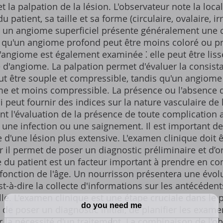
et la palpation de la lésion. L'observateur note la loca
 patient, sa taille et sa forme (circulaire, ovalaire, ir
⁚ un angiome superficiel présente généralement une c
is qu'un angiome profond peut être moins coloré ou pr
l'angiome est également examinée ⁚ elle peut être lis
e d'angiome. La palpation permet d'évaluer la consist
ut être souple et compressible, tandis qu'un angiome
e et moins compressible. La présence ou l'absence d
 peut fournir des indices sur la nature vasculaire de 
nt l'évaluation de la présence de toute complication 
une infection ou une saignement. Il est important de 
ie d'une lésion plus extensive. L'examen clinique doit ê
ar il permet de poser un diagnostic préliminaire et d’
du patient est un facteur important à prendre en com
fonction de l'âge. Un nourrisson présentera une évolu
st-à-dire la collecte d'informations sur les antécéden
le. L'examen clinique est une étape cruciale dans le
 de poser un diagnostic initial, de planifier les ex
r la nécessité d'un traitement. La combinaison de l'ob