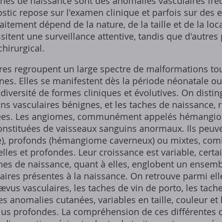
ches de naissance sont des anomalies vasculaires fré
stic repose sur l'examen clinique et parfois sur des
itement dépend de la nature, de la taille et de la loca
sitent une surveillance attentive, tandis que d'autres
hirurgical.
res regroupent un large spectre de malformations to
ines. Elles se manifestent dès la période néonatale o
iversité de formes cliniques et évolutives. On disti
s vasculaires bénignes, et les taches de naissance, 
nées. Les angiomes, communément appelés hémangio
onstituées de vaisseaux sanguins anormaux. Ils peuven
e), profonds (hémangiome caverneux) ou mixtes, com
les et profondes. Leur croissance est variable, certa
es de naissance, quant à elles, englobent un ensemb
aires présentes à la naissance. On retrouve parmi e
ævus vasculaires, les taches de vin de porto, les tach
 anomalies cutanées, variables en taille, couleur et 
plus profondes. La compréhension de ces différentes cl