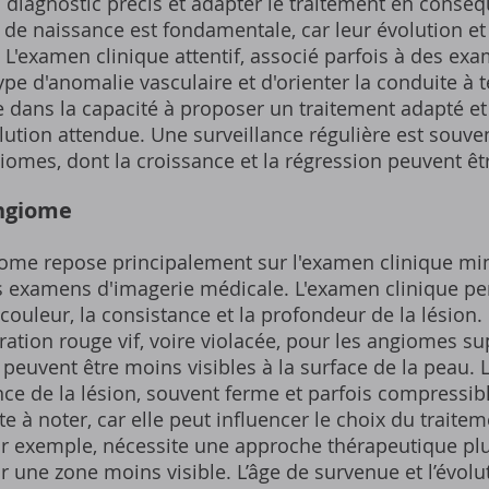
n diagnostic précis et adapter le traitement en conséq
de naissance est fondamentale, car leur évolution et
. L'examen clinique attentif, associé parfois à des e
ype d'anomalie vasculaire et d'orienter la conduite à t
e dans la capacité à proposer un traitement adapté et
volution attendue. Une surveillance régulière est so
giomes, dont la croissance et la régression peuvent êt
Angiome
iome repose principalement sur l'examen clinique mi
 examens d'imagerie médicale. L'examen clinique per
 la couleur, la consistance et la profondeur de la lésio
tion rouge vif, voire violacée, pour les angiomes sup
peuvent être moins visibles à la surface de la peau. 
ce de la lésion, souvent ferme et parfois compressibl
e à noter, car elle peut influencer le choix du traite
ar exemple, nécessite une approche thérapeutique p
 une zone moins visible. L’âge de survenue et l’évolut