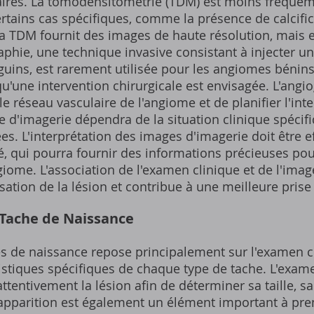
laires. La tomodensitométrie (TDM) est moins fréquem
rtains cas spécifiques, comme la présence de calcific
a TDM fournit des images de haute résolution, mais e
aphie, une technique invasive consistant à injecter u
uins, est rarement utilisée pour les angiomes bénins.
u'une intervention chirurgicale est envisagée. L'ang
e réseau vasculaire de l'angiome et de planifier l'inte
e d'imagerie dépendra de la situation clinique spécif
s. L'interprétation des images d'imagerie doit être e
 qui pourra fournir des informations précieuses pour
giome. L'association de l'examen clinique et de l'ima
sation de la lésion et contribue à une meilleure prise
a Tache de Naissance
es de naissance repose principalement sur l'examen c
éristiques spécifiques de chaque type de tache. L'exam
attentivement la lésion afin de déterminer sa taille, s
d'apparition est également un élément important à pr