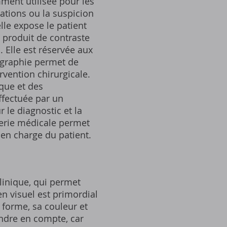
ment utilisée pour les
ations ou la suspicion
lle expose le patient
n produit de contraste
 Elle est réservée aux
iographie permet de
rvention chirurgicale.
ique et des
ffectuée par un
 le diagnostic et la
gerie médicale permet
 en charge du patient.
linique, qui permet
en visuel est primordial
a forme, sa couleur et
endre en compte, car