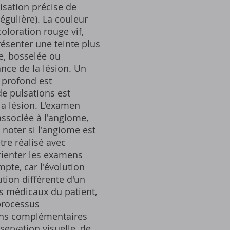
lisation précise de
régulière). La couleur
oloration rouge vif,
ésenter une teinte plus
se, bosselée ou
ance de la lésion. Un
 profond est
e pulsations est
la lésion. L'examen
associée à l'angiome,
noter si l'angiome est
tre réalisé avec
orienter les examens
pte, car l'évolution
tion différente d'un
ts médicaux du patient,
 processus
amens complémentaires
servation visuelle, de