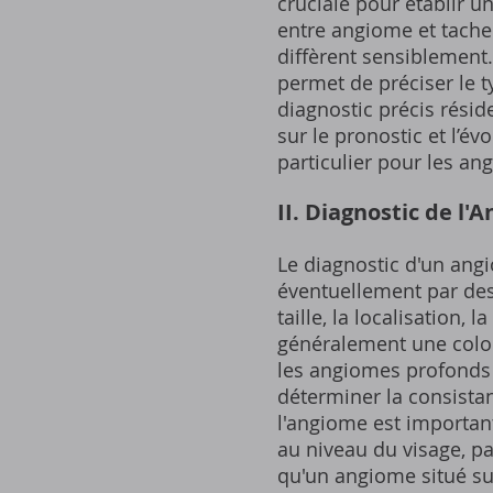
cruciale pour établir u
entre angiome et tache 
diffèrent sensiblement
permet de préciser le t
diagnostic précis résid
sur le pronostic et l’é
particulier pour les an
II. Diagnostic de l'
Le diagnostic d'un ang
éventuellement par des
taille, la localisation,
généralement une colora
les angiomes profonds 
déterminer la consistan
l'angiome est important
au niveau du visage, p
qu'un angiome situé sur