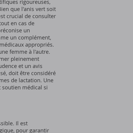
tifiques rigoureuses,
en que l'anis vert soit
st crucial de consulter
rtout en cas de
préconise un
 comme un complément,
 médicaux appropriés.
une femme à l'autre.
irmer pleinement
rudence et un avis
isé, doit être considéré
es de lactation. Une
 soutien médical si
ible. Il est
gique, pour garantir