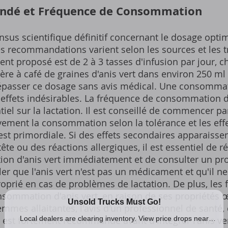
dé et Fréquence de Consommation
ensus scientifique définitif concernant le dosage optim
Les recommandations varient selon les sources et les 
proposé est de 2 à 3 tasses d'infusion par jour, c
ère à café de graines d'anis vert dans environ 250 ml 
dépasser ce dosage sans avis médical. Une consommat
 effets indésirables. La fréquence de consommation d
tiel sur la lactation. Il est conseillé de commencer pa
ement la consommation selon la tolérance et les effe
est primordiale. Si des effets secondaires apparaissen
te ou des réactions allergiques, il est essentiel de r
ion d'anis vert immédiatement et de consulter un prof
er que l'anis vert n'est pas un médicament et qu'il ne
roprié en cas de problèmes de lactation. De plus, le
onsommation d'anis vert, en raison de ses propriétés
femmes allaitantes, l'avis d'un professionnel de sant
st fortement recommandé avant d'intégrer l'anis vert