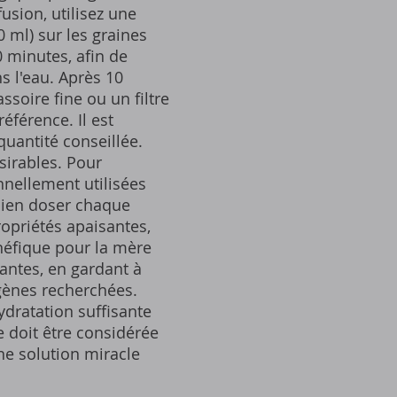
usion, utilisez une
0 ml) sur les graines
0 minutes, afin de
s l'eau. Après 10
assoire fine ou un filtre
éférence. Il est
uantité conseillée.
sirables. Pour
nnellement utilisées
à bien doser chaque
ropriétés apaisantes,
néfique pour la mère
antes, en gardant à
togènes recherchées.
ydratation suffisante
ne doit être considérée
e solution miracle