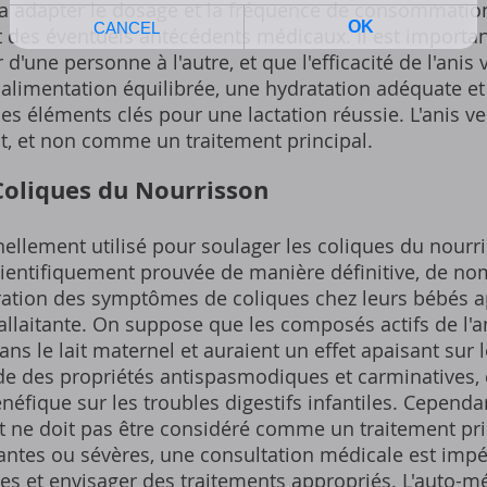
a adapter le dosage et la fréquence de consommation
et des éventuels antécédents médicaux. Il est importa
 d'une personne à l'autre, et que l'efficacité de l'anis 
 alimentation équilibrée, une hydratation adéquate et
es éléments clés pour une lactation réussie. L'anis ve
et non comme un traitement principal.
 Coliques du Nourrisson
onnellement utilisé pour soulager les coliques du nour
 scientifiquement prouvée de manière définitive, de 
ration des symptômes de coliques chez leurs bébés 
 allaitante. On suppose que les composés actifs de l'an
ans le lait maternel et auraient un effet apaisant sur 
de des propriétés antispasmodiques et carminatives, 
éfique sur les troubles digestifs infantiles. Cependant
rt ne doit pas être considéré comme un traitement pri
antes ou sévères, une consultation médicale est impé
es et envisager des traitements appropriés. L'auto-m