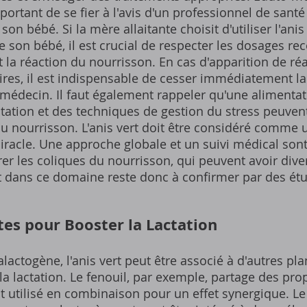
portant de se fier à l'avis d'un professionnel de santé
n bébé. Si la mère allaitante choisit d'utiliser l'anis
de son bébé, il est crucial de respecter les dosages 
t la réaction du nourrisson. En cas d'apparition de ré
aires, il est indispensable de cesser immédiatement 
 médecin. Il faut également rappeler qu'une alimentat
ation et des techniques de gestion du stress peuven
 du nourrisson. L'anis vert doit être considéré comm
acle. Une approche globale et un suivi médical sont
 les coliques du nourrisson, qui peuvent avoir diver
vert dans ce domaine reste donc à confirmer par des ét
tes pour Booster la Lactation
alactogène, l'anis vert peut être associé à d'autres pl
la lactation. Le fenouil, par exemple, partage des prop
ent utilisé en combinaison pour un effet synergique. L