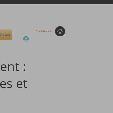
Connexion
BLOG
ent :
es et