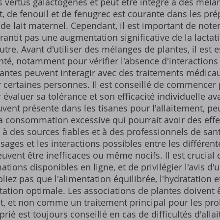
 vertus galactogènes et peut être intégré à des méla
, de fenouil et de fenugrec est courante dans les pré
 de lait maternel. Cependant, il est important de noter
antit pas une augmentation significative de la lactatio
utre. Avant d'utiliser des mélanges de plantes, il est 
nté, notamment pour vérifier l'absence d'interactio
plantes peuvent interagir avec des traitements médica
 certaines personnes. Il est conseillé de commencer 
évaluer sa tolérance et son efficacité individuelle av
uvent présente dans les tisanes pour l'allaitement, peu
sa consommation excessive qui pourrait avoir des effets
 à des sources fiables et à des professionnels de san
sages et les interactions possibles entre les différen
ent être inefficaces ou même nocifs. Il est crucial d
ions disponibles en ligne, et de privilégier l'avis d'
iez pas que l'alimentation équilibrée, l'hydratation e
tation optimale. Les associations de plantes doivent 
et non comme un traitement principal pour les prob
rié est toujours conseillé en cas de difficultés d'alla