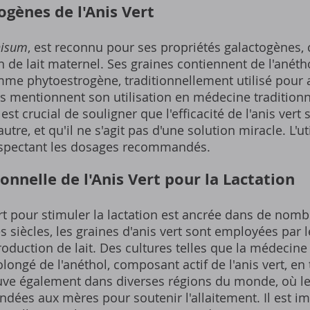
ogènes de l'Anis Vert
nisum
, est reconnu pour ses propriétés galactogènes, c
n de lait maternel. Ses graines contiennent de l'anét
me phytoestrogène, traditionnellement utilisé pour a
mentionnent son utilisation en médecine traditionne
est crucial de souligner que l'efficacité de l'anis vert 
tre, et qu'il ne s'agit pas d'une solution miracle. L'uti
espectant les dosages recommandés.
ionnelle de l'Anis Vert pour la Lactation
 vert pour stimuler la lactation est ancrée dans de nom
 siècles, les graines d'anis vert sont employées par 
duction de lait. Des cultures telles que la médecine
olongé de l'anéthol, composant actif de l'anis vert, e
ouve également dans diverses régions du monde, où les
ées aux mères pour soutenir l'allaitement. Il est i