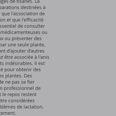
nges de tisanes. La
parations destinées à
 que l'association de
n et que l'efficacité
essentiel de consulter
ns médicamenteuses ou
ux ou présenter des
par une seule plante,
ant d'ajouter d'autres
t être associée à l'anis
 indésirables. Il est
té pour obtenir des
tes plantes. Des
e ne pas se fier
un professionnel de
t le repos restent
être considérées
lèmes de lactation.
itement.