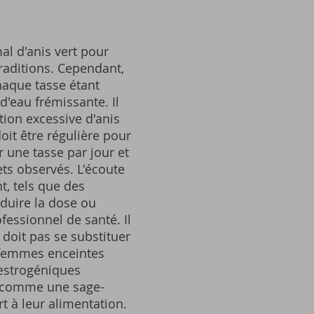
al d'anis vert pour
traditions. Cependant,
haque tasse étant
d'eau frémissante. Il
ion excessive d'anis
oit être régulière pour
r une tasse par jour et
ts observés. L'écoute
t, tels que des
éduire la dose ou
essionnel de santé. Il
 doit pas se substituer
s femmes enceintes
 œstrogéniques
é, comme une sage-
 à leur alimentation.