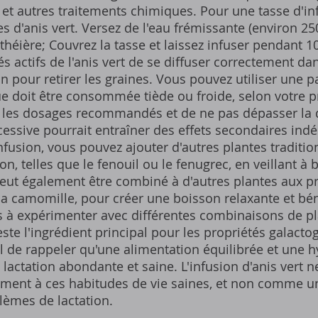
 et autres traitements chimiques. Pour une tasse d'inf
es d'anis vert. Versez de l'eau frémissante (environ 25
héière; Couvrez la tasse et laissez infuser pendant 1
actifs de l'anis vert de se diffuser correctement dan
ion pour retirer les graines. Vous pouvez utiliser une p
ue doit être consommée tiède ou froide, selon votre pr
 les dosages recommandés et de ne pas dépasser la q
sive pourrait entraîner des effets secondaires indé
infusion, vous pouvez ajouter d'autres plantes traditio
ion, telles que le fenouil ou le fenugrec, en veillant 
 peut également être combiné à d'autres plantes aux p
a camomille, pour créer une boisson relaxante et bé
as à expérimenter avec différentes combinaisons de pl
 reste l'ingrédient principal pour les propriétés galac
al de rappeler qu'une alimentation équilibrée et une h
e lactation abondante et saine. L'infusion d'anis vert 
nt à ces habitudes de vie saines, et non comme un
lèmes de lactation.