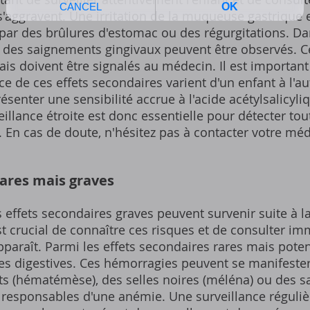
s'aggravent. Une irritation de la muqueuse gastrique 
par des brûlures d'estomac ou des régurgitations. Dan
 des saignements gingivaux peuvent être observés. 
is doivent être signalés au médecin. Il est important
nce de ces effets secondaires varient d'un enfant à l'au
senter une sensibilité accrue à l'acide acétylsalicyli
eillance étroite est donc essentielle pour détecter tou
. En cas de doute, n'hésitez pas à contacter votre mé
rares mais graves
s effets secondaires graves peuvent survenir suite à l
est crucial de connaître ces risques et de consulter 
pparaît. Parmi les effets secondaires rares mais pote
es digestives. Ces hémorragies peuvent se manifeste
s (hématémèse), des selles noires (méléna) ou des s
u) responsables d'une anémie. Une surveillance régulièr