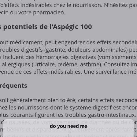
d'effets indésirables chez le nourrisson. N'hésitez pa
ecin ou votre pharmacien.
 potentiels de l'Aspégic 100
out médicament, peut engendrer des effets secondair
oubles digestifs (gastrite, douleurs abdominales) pe
es incluent des hémorragies digestives (vomissements 
ns allergiques (urticaire, œdème, asthme). Consultez
enue de ces effets indésirables. Une surveillance méd
fréquents
soit généralement bien toléré, certains effets second
ez les nourrissons dont le système digestif est enco
plus courants figurent les troubles gastro-intestinaux. 
de nausées, de vomissements, de diarrhée ou de con
 bénins et disparaissent généralement après l'arrêt
tant de surveiller attentivement l'enfant et de consul