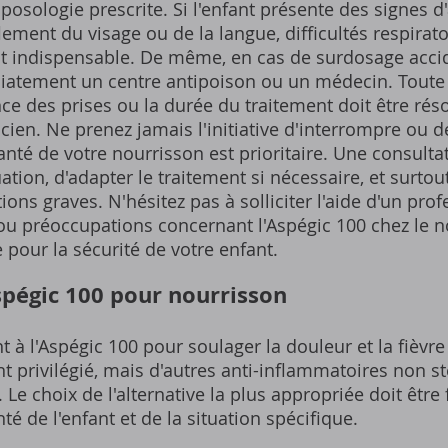
posologie prescrite. Si l'enfant présente des signes d'
lement du visage ou de la langue, difficultés respirato
t indispensable. De même, en cas de surdosage acc
diatement un centre antipoison ou un médecin. Toute
nce des prises ou la durée du traitement doit être rés
en. Ne prenez jamais l'initiative d'interrompre ou de
anté de votre nourrisson est prioritaire. Une consult
ation, d'adapter le traitement si nécessaire, et surtou
ions graves. N'hésitez pas à solliciter l'aide d'un pro
ou préoccupations concernant l'Aspégic 100 chez le n
e pour la sécurité de votre enfant.
Aspégic 100 pour nourrisson
t à l'Aspégic 100 pour soulager la douleur et la fièvre
 privilégié, mais d'autres anti-inflammatoires non st
 Le choix de l'alternative la plus appropriée doit être
nté de l'enfant et de la situation spécifique.