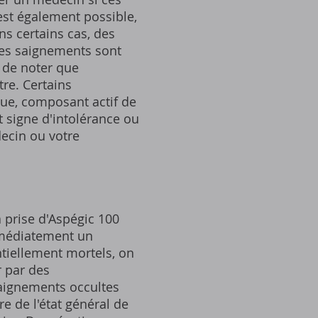
est également possible,
s certains cas, des
Ces saignements sont
 de noter que
tre. Certains
que, composant actif de
t signe d'intolérance ou
decin ou votre
a prise d'Aspégic 100
immédiatement un
ntiellement mortels, on
r par des
aignements occultes
e de l'état général de