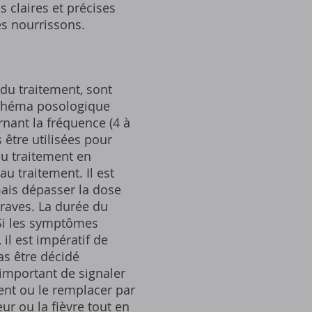
 claires et précises
es nourrissons.
 du traitement, sont
 schéma posologique
rnant la fréquence (4 à
 être utilisées pour
du traitement en
au traitement. Il est
mais dépasser la dose
graves. La durée du
Si les symptômes
il est impératif de
as être décidé
 important de signaler
ent ou le remplacer par
eur ou la fièvre tout en