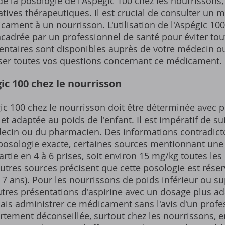
 la posologie de l'Aspégic 100 chez les nourrissons,
natives thérapeutiques. Il est crucial de consulter un
ament à un nourrisson. L'utilisation de l'Aspégic 10
ncadrée par un professionnel de santé pour éviter tou
ntaires sont disponibles auprès de votre médecin o
oser toutes vos questions concernant ce médicament.
ic 100 chez le nourrisson
ic 100 chez le nourrisson doit être déterminée avec p
et adaptée au poids de l'enfant. Il est impératif de 
decin ou du pharmacien. Des informations contradicto
 posologie exacte, certaines sources mentionnant un
rtie en 4 à 6 prises, soit environ 15 mg/kg toutes le
autres sources précisent que cette posologie est rése
 7 ans). Pour les nourrissons de poids inférieur ou su
'autres présentations d'aspirine avec un dosage plus ad
is administrer ce médicament sans l'avis d'un profe
rtement déconseillée, surtout chez les nourrissons, e