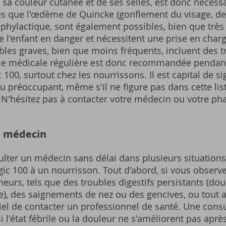
sa couleur cutanée et de ses selles, est donc nécessa
les que l'œdème de Quincke (gonflement du visage, de
phylactique, sont également possibles, bien que très 
de l'enfant en danger et nécessitent une prise en cha
ables graves, bien que moins fréquents, incluent des 
ce médicale régulière est donc recommandée pendant
c 100, surtout chez les nourrissons. Il est capital de 
préoccupant, même s'il ne figure pas dans cette list
. N'hésitez pas à contacter votre médecin ou votre p
n médecin
sulter un médecin sans délai dans plusieurs situation
gic 100 à un nourrisson. Tout d'abord, si vous observe
urs, tels que des troubles digestifs persistants (do
), des saignements de nez ou des gencives, ou tout
ntiel de contacter un professionnel de santé. Une cons
 l'état fébrile ou la douleur ne s'améliorent pas après