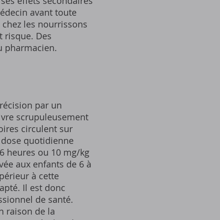
 ses effets secondaires
 médecin avant toute
0 chez les nourrissons
t risque. Des
u pharmacien.
récision par un
suivre scrupuleusement
ires circulent sur
e dose quotidienne
s 6 heures ou 10 mg/kg
rvée aux enfants de 6 à
périeur à cette
apté. Il est donc
ssionnel de santé.
n raison de la