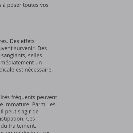
s à poser toutes vos
es. Des effets
uvent survenir. Des
sanglants, selles
 immédiatement un
icale est nécessaire.
aires fréquents peuvent
re immature. Parmi les
Il peut s'agir de
stipation. Ces
 du traitement.
ter un médecin si ces