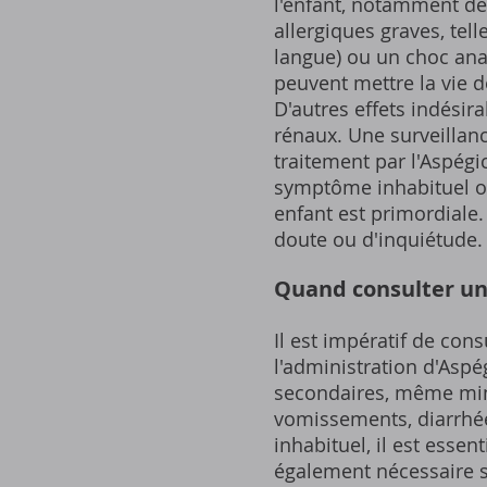
l'enfant, notamment de 
allergiques graves, tel
langue) ou un choc ana
peuvent mettre la vie 
D'autres effets indésir
rénaux. Une surveillan
traitement par l'Aspégi
symptôme inhabituel ou 
enfant est primordiale
doute ou d'inquiétude.
Quand consulter u
Il est impératif de con
l'administration d'Aspé
secondaires, même mine
vomissements, diarrhée
inhabituel, il est esse
également nécessaire si