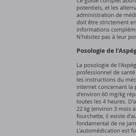
Ce guide complet aborde
potentiels, et les alter
administration de médic
doit être strictement e
informations compléme
N'hésitez pas à leur p
Posologie de l'Aspég
La posologie de l'Aspég
professionnel de santé 
les instructions du mé
internet concernant la
d'environ 60 mg/kg répa
toutes les 4 heures. D'
22 kg (environ 3 mois à
fourchette, il existe d
fondamental de ne jama
L'automédication est fo