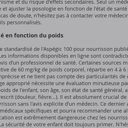
anisme et du risque d'effets secondaires. Seul un méd
et ajuster la posologie en fonction de l'état de santé 
n cas de doute, n'hésitez pas à contacter votre médec
ils personnalisés.
 en fonction du poids
ge standardisé de l'Aspégic 100 pour nourrisson publié
Les informations disponibles en ligne sont contradict
avis d'un professionnel de santé. Certaines sources 
ive de 60 mg/kg de poids corporel, répartie en 4 à 6 
mprécise et ne tient pas compte des particularités de
e approprié nécessite une évaluation minutieuse pa
ids de l'enfant, son âge, son état de santé général, a
rescrit (douleur, fièvre...). Il est absolument crucial 
risson sans l'avis explicite d'un médecin. Ce dernier
s médicaux spécifiques et pourra recommander une alt
cation est extrêmement dangereuse chez les nourriss
a sécurité de votre enfant doit toujours primer. N'h