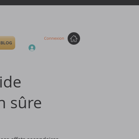
Connexion
BLOG
ide
n sûre