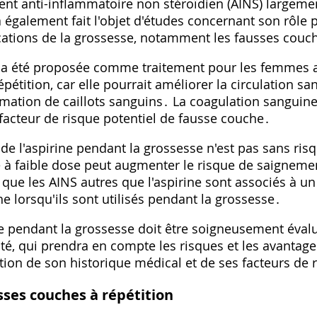
ent anti-inflammatoire non stéroïdien (AINS) largemen
 a également fait l'objet d'études concernant son rôle 
ations de la grossesse, notamment les fausses couc
se a été proposée comme traitement pour les femmes 
pétition, car elle pourrait améliorer la circulation sa
ormation de caillots sanguins․ La coagulation sanguin
cteur de risque potentiel de fausse couche․
n de l'aspirine pendant la grossesse n'est pas sans ri
 à faible dose peut augmenter le risque de saignement 
que les AINS autres que l'aspirine sont associés à un
 lorsqu'ils sont utilisés pendant la grossesse․
rine pendant la grossesse doit être soigneusement éval
té, qui prendra en compte les risques et les avantage
on de son historique médical et de ses facteurs de r
usses couches à répétition