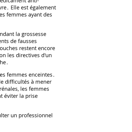
médicament anti-
èvre․ Elle est également
r les femmes ayant des
endant la grossesse
ents de fausses
couches restent encore
on les directives d'un
che․
 les femmes enceintes․
e difficultés à mener
 rénales, les femmes
 éviter la prise
ulter un professionnel