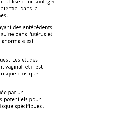
t utilisé pour soulager
potentiel dans la
hes․
ayant des antécédents
nguine dans l'utérus et
e anormale est
sques․ Les études
vaginal, et il est
 risque plus que
uée par un
s potentiels pour
isque spécifiques․