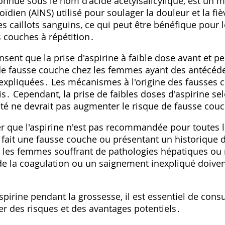
connue sous le nom d'acide acétylsalicylique, est un 
ïdien (AINS) utilisé pour soulager la douleur et la fi
les caillots sanguins, ce qui peut être bénéfique pou
 couches à répétition․
sent que la prise d'aspirine à faible dose avant et p
 de fausse couche chez les femmes ayant des antécéd
nexpliquées․ Les mécanismes à l'origine des fausses 
․ Cependant, la prise de faibles doses d'aspirine sel
nté ne devrait pas augmenter le risque de fausse cou
ter que l'aspirine n'est pas recommandée pour toutes
fait une fausse couche ou présentant un historique d
, les femmes souffrant de pathologies hépatiques ou
e la coagulation ou un saignement inexpliqué doivent
spirine pendant la grossesse, il est essentiel de cons
er des risques et des avantages potentiels․