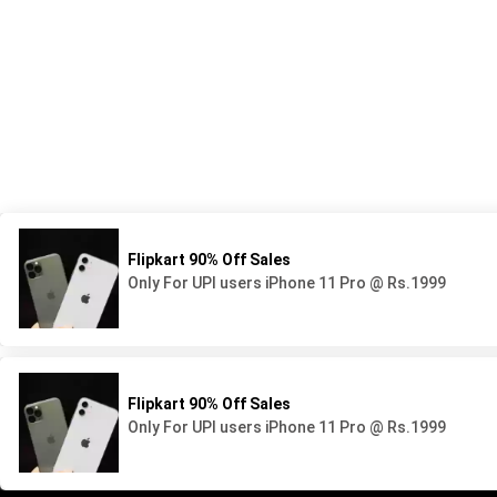
539 Avenue du Lycée - BP44
05 58 78 92 92
40160 Parentis en Born