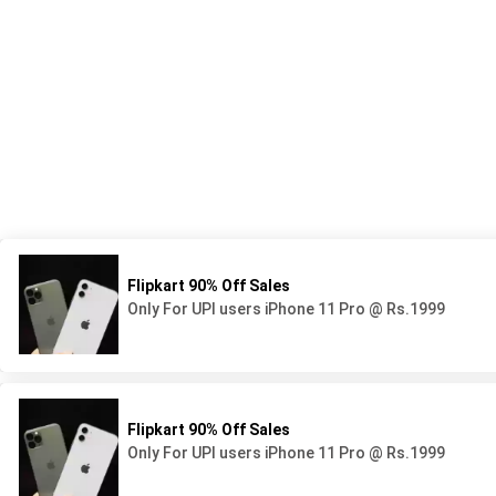
539 Avenue du Lycée - BP44
05 58 78 92 92
40160 Parentis en Born