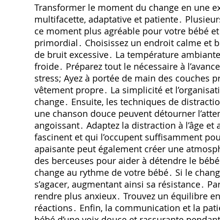
Transformer le moment du change en une ex
multifacette, adaptative et patiente․ Plusieu
ce moment plus agréable pour votre bébé et
primordial․ Choisissez un endroit calme et bi
de bruit excessive․ La température ambiante 
froide․ Préparez tout le nécessaire à l’avanc
stress; Ayez à portée de main des couches pr
vêtement propre․ La simplicité et l’organis
change․ Ensuite, les techniques de distractio
une chanson douce peuvent détourner l’atten
angoissant․ Adaptez la distraction à l’âge et 
fascinent et qui l’occupent suffisamment po
apaisante peut également créer une atmosph
des berceuses pour aider à détendre le bébé e
change au rythme de votre bébé․ Si le change
s’agacer, augmentant ainsi sa résistance․ Par
rendre plus anxieux․ Trouvez un équilibre e
réactions․ Enfin, la communication et la pati
bébé d’une voix douce et rassurante pendant l