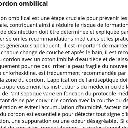
ordon ombilical
on ombilical est une étape cruciale pour prévenir les 
ale‚ contribuant ainsi à réduire le risque de formati
de désinfection doit être déterminée et expliquée pa
rier selon les recommandations médicales et les prat
es généraux s'appliquent․ Il est important de mainte
 chaque change de couche et après le bain‚ il est r
 cordon avec un coton imbibé d'eau tiède et de laisser
iquement pour ne pas irriter la peau fragile du nouveau
la chlorhexidine‚ est fréquemment recommandée par 
la zone du cordon․ L'application de l'antiseptique doit
 scrupuleusement les instructions du médecin ou de
 de l'antiseptique varie en fonction du protocole médic
rtant de ne pas couvrir le cordon avec la couche ou 
ation et éviter l'accumulation d'humidité‚ facteur de
 du cordon est essentielle pour détecter tout signe d
tion‚ une suppuration ou une odeur désagréable․ Si
rucial de contacter immédiatement un professionnel d