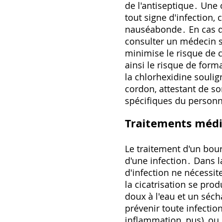
de l'antiseptique․ Une 
tout signe d'infection
nauséabonde․ En cas de
consulter un médecin s
minimise le risque de 
ainsi le risque de form
la chlorhexidine souli
cordon‚ attestant de s
spécifiques du personn
Traitements méd
Le traitement d'un bou
d'une infection․ Dans l
d'infection ne nécessit
la cicatrisation se pr
doux à l'eau et un séc
prévenir toute infectio
inflammation‚ pus)‚ ou