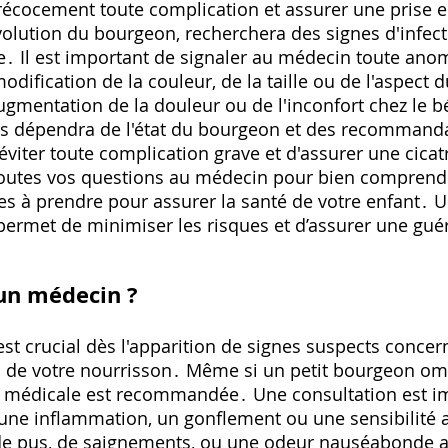
précocement toute complication et assurer une prise 
volution du bourgeon‚ recherchera des signes d'infect
re․ Il est important de signaler au médecin toute an
ification de la couleur‚ de la taille ou de l'aspect 
gmentation de la douleur ou de l'inconfort chez le 
es dépendra de l'état du bourgeon et des recomman
'éviter toute complication grave et d'assurer une cica
toutes vos questions au médecin pour bien comprendr
es à prendre pour assurer la santé de votre enfant․ 
permet de minimiser les risques et d’assurer une guér
un médecin ?
st crucial dès l'apparition de signes suspects concer
l de votre nourrisson․ Même si un petit bourgeon omb
e médicale est recommandée․ Une consultation est im
une inflammation‚ un gonflement ou une sensibilité 
de pus‚ de saignements‚ ou une odeur nauséabonde 