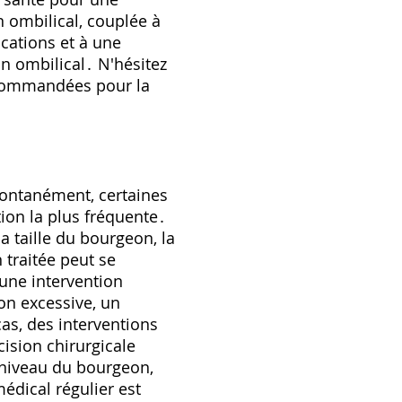
 ombilical‚ couplée à
cations et à une
n ombilical․ N'hésitez
ecommandées pour la
pontanément‚ certaines
ion la plus fréquente․
 taille du bourgeon‚ la
 traitée peut se
 une intervention
ion excessive‚ un
as‚ des interventions
ision chirurgicale
 niveau du bourgeon‚
édical régulier est