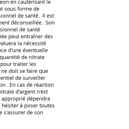
geon en cautérisant le
ent sous forme de
onnel de santé․ Il est
ement déconseillée․ Son
ssionnel de santé
iée peut entraîner des
aluera la nécessité
ence d'une éventuelle
 quantité de nitrate
pour traiter les
ne doit se faire que
entiel de surveiller
ion․ En cas de réaction
trate d'argent n'est
us approprié dépendra
 hésiter à poser toutes
e s'assurer de son