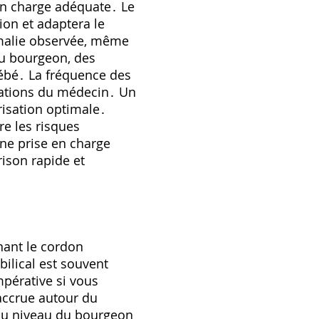
en charge adéquate․ Le
ion et adaptera le
omalie observée‚ même
du bourgeon‚ des
bébé․ La fréquence des
dations du médecin․ Un
trisation optimale․
e les risques
Une prise en charge
ison rapide et
nant le cordon
ilical est souvent
pérative si vous
accrue autour du
au niveau du bourgeon