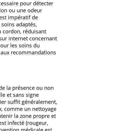
cessaire pour détecter
tion ou une odeur
st impératif de
 soins adaptés‚
u cordon‚ réduisant
 sur internet concernant
our les soins du
rer aux recommandations
 de la présence ou non
lle et sans signe
ier suffit généralement‚
ux‚ comme un nettoyage
enir la zone propre et
st infecté (rougeur‚
rvention médicale est