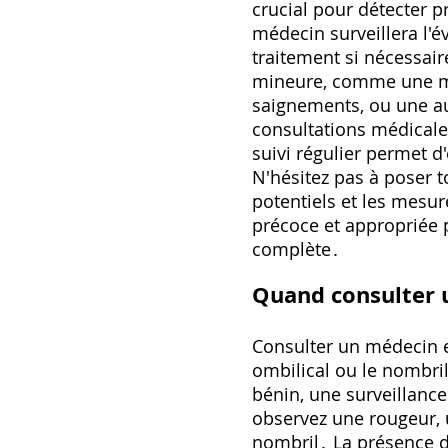
crucial pour détecter 
médecin surveillera l'é
traitement si nécessai
mineure‚ comme une mod
saignements‚ ou une au
consultations médical
suivi régulier permet d
N'hésitez pas à poser 
potentiels et les mesur
précoce et appropriée 
complète․
Quand consulter 
Consulter un médecin e
ombilical ou le nombri
bénin‚ une surveillanc
observez une rougeur‚ 
nombril․ La présence 