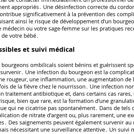
ement appropriés․ Une désinfection correcte du cordon
ontribue significativement à la prévention des compli
duisant ainsi le risque de développement d'un bourgeo
re médecin ou votre sage-femme sur les pratiques r
 de votre bébé․
sibles et suivi médical
s bourgeons ombilicals soient bénins et guérissent s
survenir․ Une infection du bourgeon est la complicat
une rougeur‚ une inflammation‚ une augmentation de la
ois de la fièvre chez le nourrisson․ Une infection non
n traitement antibiotique et‚ dans certains cas rares‚
risque‚ bien que rare‚ est la formation d'une granulat
e qui ne cicatrise pas spontanément․ Dans de tels c
cation de nitrate d'argent ou‚ plus rarement‚ une exc
res․ Des saignements peuvent également survenir au
s nécessitant une surveillance attentive․ Un suivi m