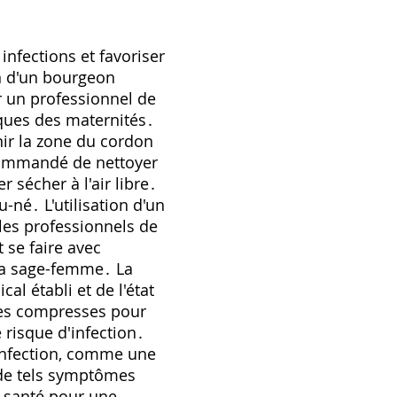
infections et favoriser
on d'un bourgeon
r un professionnel de
iques des maternités․
nir la zone du cordon
ecommandé de nettoyer
 sécher à l'air libre․
-né․ L'utilisation d'un
les professionnels de
 se faire avec
 la sage-femme․ La
al établi et de l'état
des compresses pour
 risque d'infection․
'infection‚ comme une
 de tels symptômes
e santé pour une