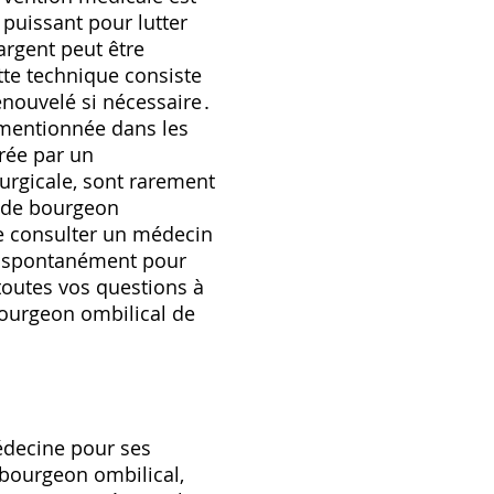
 puissant pour lutter
'argent peut être
ette technique consiste
enouvelé si nécessaire․
t mentionnée dans les
drée par un
rurgicale‚ sont rarement
s de bourgeon
de consulter un médecin
s spontanément pour
toutes vos questions à
 bourgeon ombilical de
édecine pour ses
 bourgeon ombilical‚