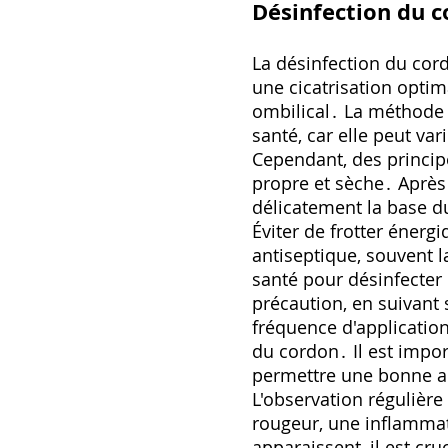
Désinfection du c
La désinfection du cord
une cicatrisation optim
ombilical․ La méthode 
santé‚ car elle peut va
Cependant‚ des princip
propre et sèche․ Après
délicatement la base du
Éviter de frotter énerg
antiseptique‚ souvent 
santé pour désinfecter 
précaution‚ en suivant
fréquence d'application
du cordon․ Il est impo
permettre une bonne aér
L'observation régulière
rougeur‚ une inflamma
apparaissent‚ il est c