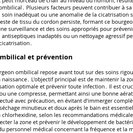
petit morceau de chair au niveau du nombril‚ résulte
mbilical․ Plusieurs facteurs peuvent contribuer à s
n soin inadéquat ou une anomalie de la cicatrisation 
reste de tissu du cordon persiste‚ formant ce bourgeo
une surveillance et des soins appropriés pour préveni
ts antiseptiques inadaptés ou un nettoyage agressif p
cicatrisation․
mbilical et prévention
rgeon ombilical repose avant tout sur des soins rigo
 naissance․ L'objectif principal est de maintenir la z
sation optimale et prévenir toute infection․ Il est cruci
ou une compresse‚ permettant ainsi une bonne aérat
ffectué avec précaution‚ en évitant d'immerger compl
séchage minutieux et doux après le bain est essentiel․
 chlorhexidine‚ selon les recommandations médicale
cter la zone et prévenir le développement de bactéri
s du personnel médical concernant la fréquence et la 