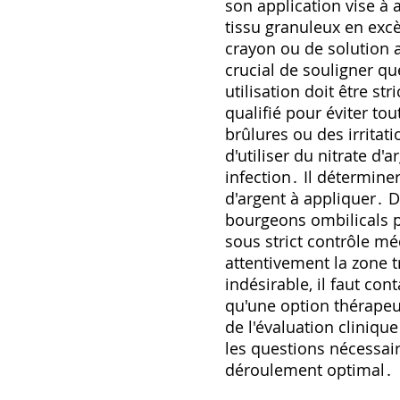
son application vise à a
tissu granuleux en excè
crayon ou de solution 
crucial de souligner qu
utilisation doit être s
qualifié pour éviter to
brûlures ou des irritat
d'utiliser du nitrate d
infection․ Il déterminer
d'argent à appliquer․ D
bourgeons ombilicals pe
sous strict contrôle méd
attentivement la zone tr
indésirable‚ il faut co
qu'une option thérapeut
de l'évaluation cliniqu
les questions nécessai
déroulement optimal․