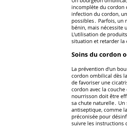
Un bourgeon ombilical‚ 
incomplète du cordon o
infection du cordon‚ u
possibles․ Parfois‚ un 
bénin‚ mais nécessite 
L'utilisation de produi
situation et retarder la 
Soins du cordon o
La prévention d'un bou
cordon ombilical dès la
de favoriser une cicatri
cordon avec la couche 
nourrisson doit être e
sa chute naturelle․ Un 
antiseptique‚ comme la
préconisée pour désinfe
suivre les instruction