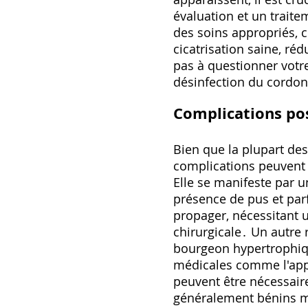
évaluation et un trait
des soins appropriés‚ c
cicatrisation saine‚ ré
pas à questionner vot
désinfection du cordon
Complications pos
Bien que la plupart de
complications peuvent 
Elle se manifeste par 
présence de pus et parf
propager‚ nécessitant u
chirurgicale․ Un autre 
bourgeon hypertrophiqu
médicales comme l'appli
peuvent être nécessai
généralement bénins mai