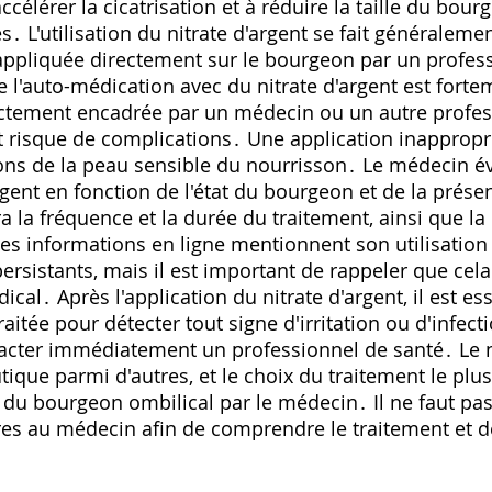
ccélérer la cicatrisation et à réduire la taille du bour
s․ L'utilisation du nitrate d'argent se fait généralem
appliquée directement sur le bourgeon par un professi
e l'auto-médication avec du nitrate d'argent est fort
trictement encadrée par un médecin ou un autre profe
ut risque de complications․ Une application inappropr
ions de la peau sensible du nourrisson․ Le médecin év
'argent en fonction de l'état du bourgeon et de la prés
a la fréquence et la durée du traitement‚ ainsi que la
es informations en ligne mentionnent son utilisation 
rsistants‚ mais il est important de rappeler que cela 
ical․ Après l'application du nitrate d'argent‚ il est ess
aitée pour détecter tout signe d'irritation ou d'infect
ntacter immédiatement un professionnel de santé․ Le ni
ique parmi d'autres‚ et le choix du traitement le pl
e du bourgeon ombilical par le médecin․ Il ne faut pas
res au médecin afin de comprendre le traitement et d