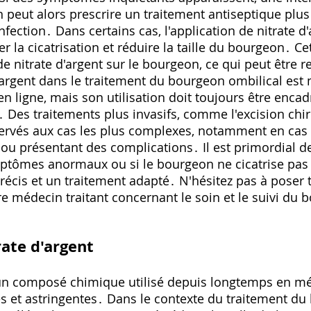
peut alors prescrire un traitement antiseptique plus
fection․ Dans certains cas‚ l'application de nitrate d
r la cicatrisation et réduire la taille du bourgeon․ C
e nitrate d'argent sur le bourgeon‚ ce qui peut être r
 d'argent dans le traitement du bourgeon ombilical es
n ligne‚ mais son utilisation doit toujours être enca
 Des traitements plus invasifs‚ comme l'excision chi
servés aux cas les plus complexes‚ notamment en ca
 ou présentant des complications․ Il est primordial 
ymptômes anormaux ou si le bourgeon ne cicatrise pa
récis et un traitement adapté․ N'hésitez pas à poser 
re médecin traitant concernant le soin et le suivi du
rate d'argent
t un composé chimique utilisé depuis longtemps en m
es et astringentes․ Dans le contexte du traitement du