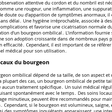
observation attentive du cordon et du nombril est né
‚ comme une rougeur‚ une inflammation‚ une suppura
 doute ou d'apparition de symptômes anormaux‚ il e
ans délai․ Une hygiène irréprochable‚ associée à des
complications et favorise une cicatrisation normale d
ation d'un bourgeon ombilical․ L'information fournie
gne son adoption croissante dans de nombreux pays p
on efficacité․ Cependant‚ il est important de se réfé
el médical pour son utilisation․
icaux du bourgeon
rgeon ombilical dépend de sa taille‚ de son aspect et
a plupart des cas‚ un bourgeon ombilical de petite tai
e aucun traitement spécifique․ Un suivi médical régul
oduisant spontanément avec le temps․ Des soins loca
hage minutieux‚ peuvent être recommandés pour maint
n․ Cependant‚ si le bourgeon est volumineux‚ saigne‚ e
 si des symptômes inquiétants apparaissent‚ une inte