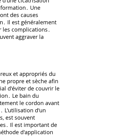
 d'une cicatrisation
a formation․ Une
sont des causes
n․ Il est généralement
r les complications․
euvent aggraver la
ureux et appropriés du
one propre et sèche afin
al d'éviter de couvrir le
ion․ Le bain du
ètement le cordon avant
 L'utilisation d'un
s‚ est souvent
es․ Il est important de
méthode d'application