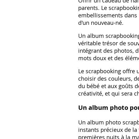
Offrir un cadeau de nai
parents. Le scrapbookin
embellissements dans un
d'un nouveau-né.
Un album scrapbooking 
véritable trésor de sou
intégrant des photos‚ d
mots doux et des éléme
Le scrapbooking offre u
choisir des couleurs‚ d
du bébé et aux goûts de
créativité‚ et qui ser
Un album photo pou
Un album photo scrapbo
instants précieux de la
premières nuits à la ma