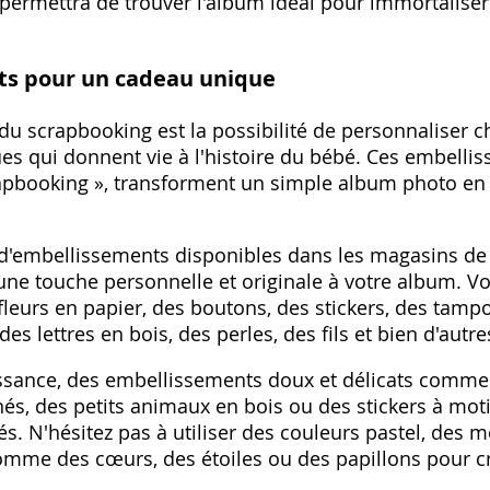
 permettra de trouver l'album idéal pour immortaliser
ts pour un cadeau unique
 du scrapbooking est la possibilité de personnaliser 
s qui donnent vie à l'histoire du bébé. Ces embellis
pbooking »‚ transforment un simple album photo en u
 d'embellissements disponibles dans les magasins de lo
ne touche personnelle et originale à votre album. V
leurs en papier‚ des boutons‚ des stickers‚ des tamp
des lettres en bois‚ des perles‚ des fils et bien d'aut
sance‚ des embellissements doux et délicats comme 
nés‚ des petits animaux en bois ou des stickers à mot
s. N'hésitez pas à utiliser des couleurs pastel‚ des mo
mme des cœurs‚ des étoiles ou des papillons pour 