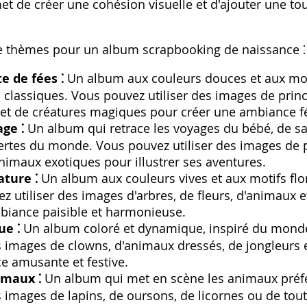
et de créer une cohésion visuelle et d'ajouter une to
de thèmes pour un album scrapbooking de naissance ⁚
e de fées ⁚
Un album aux couleurs douces et aux motif
 classiques. Vous pouvez utiliser des images de prin
 et de créatures magiques pour créer une ambiance f
ge ⁚
Un album qui retrace les voyages du bébé‚ de sa
rtes du monde. Vous pouvez utiliser des images de 
imaux exotiques pour illustrer ses aventures.
ture ⁚
Un album aux couleurs vives et aux motifs flor
z utiliser des images d'arbres‚ de fleurs‚ d'animaux 
biance paisible et harmonieuse.
ue ⁚
Un album coloré et dynamique‚ inspiré du monde
s images de clowns‚ d'animaux dressés‚ de jongleurs 
e amusante et festive.
imaux ⁚
Un album qui met en scène les animaux préf
s images de lapins‚ de oursons‚ de licornes ou de tout