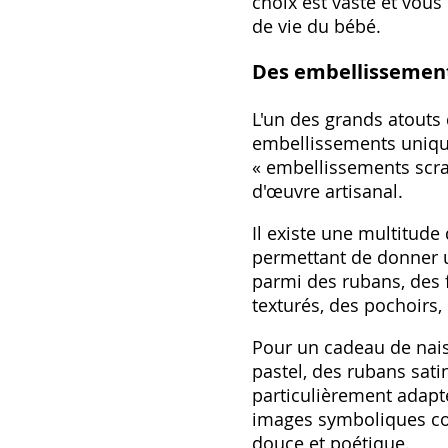
choix est vaste et vous
de vie du bébé.
Des embellissemen
L'un des grands atouts
embellissements unique
« embellissements scra
d'œuvre artisanal.
Il existe une multitude
permettant de donner u
parmi des rubans‚ des f
texturés‚ des pochoirs‚ 
Pour un cadeau de nais
pastel‚ des rubans sati
particulièrement adapté
images symboliques co
douce et poétique.