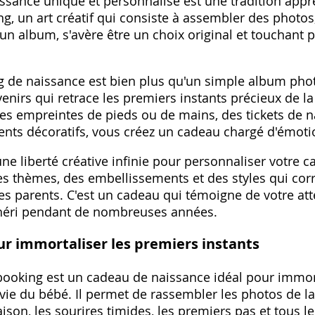
ssance unique et personnalisé est une tradition appr
g‚ un art créatif qui consiste à assembler des photos
 album‚ s'avère être un choix original et touchant po
de naissance est bien plus qu'un simple album photo
venirs qui retrace les premiers instants précieux de la
es empreintes de pieds ou de mains‚ des tickets de n
nts décoratifs‚ vous créez un cadeau chargé d'émotio
ne liberté créative infinie pour personnaliser votre 
es thèmes‚ des embellissements et des styles qui cor
s parents. C'est un cadeau qui témoigne de votre att
a chéri pendant de nombreuses années.
r immortaliser les premiers instants
oking est un cadeau de naissance idéal pour immort
 vie du bébé. Il permet de rassembler les photos de la
ison‚ les sourires timides‚ les premiers pas et tous 