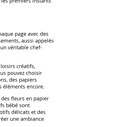
 les premiers instants
chaque page avec des
sements‚ aussi appelés
n véritable chef-
isirs créatifs‚
ous pouvez choisir
ons‚ des papiers
res éléments encore.
des fleurs en papier
ifs bébé sont
tifs délicats et des
créer une ambiance