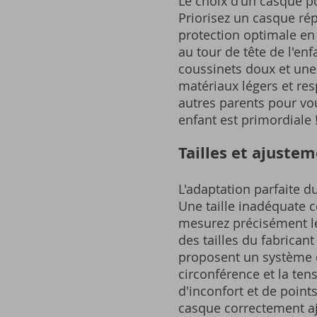
Le choix d'un casque pou
Priorisez un casque ré
protection optimale en 
au tour de tête de l'e
coussinets doux et une
matériaux légers et res
autres parents pour vou
enfant est primordiale 
Tailles et ajustem
L'adaptation parfaite du
Une taille inadéquate c
mesurez précisément le 
des tailles du fabrica
proposent un système d
circonférence et la ten
d'inconfort et de point
casque correctement aju