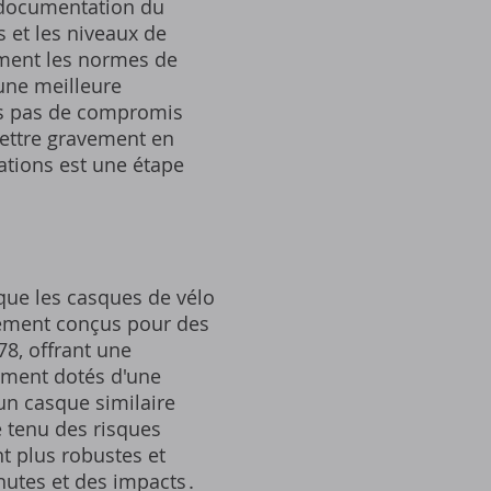
a documentation du
s et les niveaux de
ement les normes de
une meilleure
tes pas de compromis
mettre gravement en
cations est une étape
 que les casques de vélo
uement conçus pour des
78, offrant une
ement dotés d'une
 un casque similaire
e tenu des risques
t plus robustes et
chutes et des impacts․