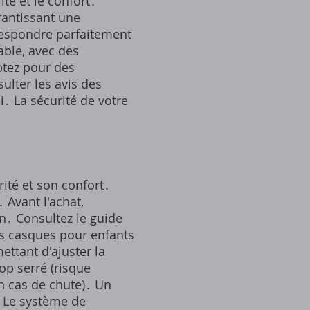
ité et le confort․
rantissant une
orrespondre parfaitement
able, avec des
ptez pour des
ulter les avis des
i․ La sécurité de votre
rité et son confort․
 Avant l'achat,
n․ Consultez le guide
es casques pour enfants
ttant d'ajuster la
op serré (risque
en cas de chute)․ Un
․ Le système de