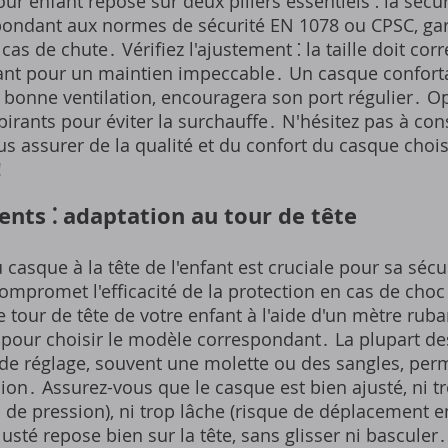
r enfant repose sur deux piliers essentiels ⁚ la sécur
pondant aux normes de sécurité EN 1078 ou CPSC, ga
cas de chute․ Vérifiez l'ajustement ⁚ la taille doit c
nfant pour un maintien impeccable․ Un casque confort
 bonne ventilation, encouragera son port régulier․ O
pirants pour éviter la surchauffe․ N'hésitez pas à cons
s assurer de la qualité et du confort du casque chois
!
ents ⁚ adaptation au tour de tête
 casque à la tête de l'enfant est cruciale pour sa sécu
ompromet l'efficacité de la protection en cas de choc․
tour de tête de votre enfant à l'aide d'un mètre ruba
nt pour choisir le modèle correspondant․ La plupart d
e réglage, souvent une molette ou des sangles, perme
sion․ Assurez-vous que le casque est bien ajusté, ni tr
s de pression), ni trop lâche (risque de déplacement 
sté repose bien sur la tête, sans glisser ni basculer