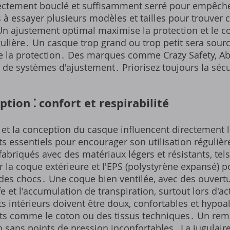
rrectement bouclé et suffisamment serré pour empêche
 à essayer plusieurs modèles et tailles pour trouver c
Un ajustement optimal maximise la protection et le c
égulière․ Un casque trop grand ou trop petit sera sourc
 de la protection․ Des marques comme Crazy Safety, A
t de systèmes d'ajustement․ Priorisez toujours la sécu
tion ⁚ confort et respirabilité
et la conception du casque influencent directement le
ts essentiels pour encourager son utilisation régulière
fabriqués avec des matériaux légers et résistants, tels 
 la coque extérieure et l'EPS (polystyrène expansé) po
es chocs․ Une coque bien ventilée, avec des ouvertu
e et l'accumulation de transpiration, surtout lors d'ac
s intérieurs doivent être doux, confortables et hypoa
nts comme le coton ou des tissus techniques․ Un re
sans points de pression inconfortables․ La jugulaire