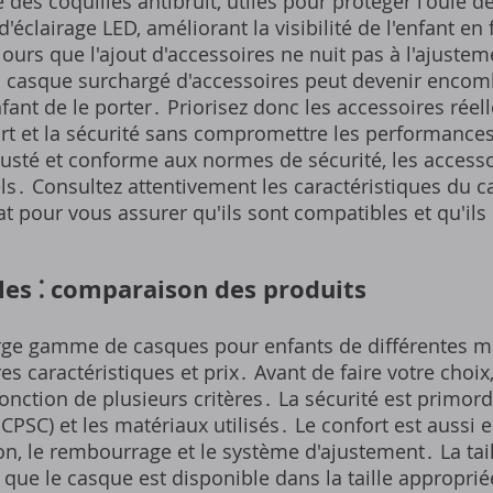
des coquilles antibruit, utiles pour protéger l'ouïe de
'éclairage LED, améliorant la visibilité de l'enfant en
ours que l'ajout d'accessoires ne nuit pas à l'ajusteme
 casque surchargé d'accessoires peut devenir encomb
enfant de le porter․ Priorisez donc les accessoires rée
ort et la sécurité sans compromettre les performances
justé et conforme aux normes de sécurité, les accesso
․ Consultez attentivement les caractéristiques du c
at pour vous assurer qu'ils sont compatibles et qu'ils
es ⁚ comparaison des produits
arge gamme de casques pour enfants de différentes m
s caractéristiques et prix․ Avant de faire votre choi
onction de plusieurs critères․ La sécurité est primordia
 CPSC) et les matériaux utilisés․ Le confort est aussi 
ion, le rembourrage et le système d'ajustement․ La tail
 que le casque est disponible dans la taille approprié