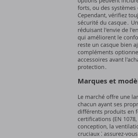
options peuvent inclure 
forts, ou des systèmes d
Cependant, vérifiez touj
sécurité du casque․ Un
réduisant l'envie de l'
qui améliorent le conf
reste un casque bien a
compléments optionnels
accessoires avant l'ach
protection․
Marques et modèl
Le marché offre une l
chacun ayant ses propre
différents produits en f
certifications (EN 1078,
conception, la ventilat
cruciaux ⁚ assurez-vous