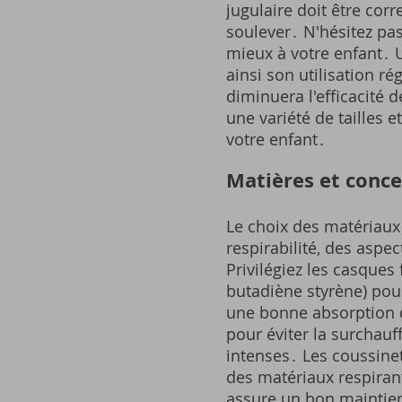
jugulaire doit être co
soulever․ N'hésitez pas
mieux à votre enfant․ 
ainsi son utilisation r
diminuera l'efficacité
une variété de tailles e
votre enfant․
Matières et concep
Le choix des matériaux 
respirabilité, des aspec
Privilégiez les casques 
butadiène styrène) pour
une bonne absorption d
pour éviter la surchauff
intenses․ Les coussinet
des matériaux respira
assure un bon maintien 