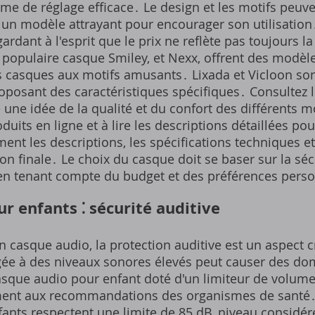
ème de réglage efficace․ Le design et les motifs peuve
r un modèle attrayant pour encourager son utilisatio
gardant à l'esprit que le prix ne reflète pas toujours 
opulaire casque Smiley, et Nexx, offrent des modèle
 casques aux motifs amusants․ Lixada et Vicloon son
oposant des caractéristiques spécifiques․ Consultez l
 une idée de la qualité et du confort des différents 
uits en ligne et à lire les descriptions détaillées pou
ment les descriptions, les spécifications techniques et
on finale․ Le choix du casque doit se baser sur la sécu
, en tenant compte du budget et des préférences pers
r enfants ⁚ sécurité auditive
un casque audio, la protection auditive est un aspect 
ée à des niveaux sonores élevés peut causer des do
asque audio pour enfant doté d'un limiteur de volume
ent aux recommandations des organismes de santé․ 
ants respectent une limite de 85 dB, niveau consid