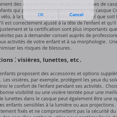
nent des caractéristiques de plusieurs types de casq
fants qui pratiquent plusieurs activités․ Le casque Cr
vélo, à la trottinette et au skateboard․ Quel que soit
'il est correctement ajusté à la tête de l'enfant et qu
justement et la certification sont plus importants que 
'hésitez pas à demander conseil auprès de professionn
aux activités de votre enfant et à sa morphologie․ Un
nimiser les risques de blessures․
ions ⁚ visières, lunettes, etc․
enfants proposent des accessoires et options supplé
․ Les visières, par exemple, protègent les yeux du sole
nsi le confort de l'enfant pendant ses activités․ Choi
onne visibilité ou une visière teintée pour une meill
n de lunettes dans le casque peut également être une o
les enfants sensibles à la lumière ou aux projections
ctement fixés et ne compromettent pas la sécurité du