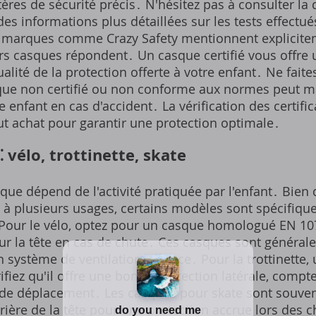
tères de sécurité précis․ N'hésitez pas à consulter l
des informations plus détaillées sur les tests effectué
es marques comme Crazy Safety mentionnent explicit
urs casques répondent․ Un casque certifié vous offre 
alité de la protection offerte à votre enfant․ Ne fai
asque non certifié ou non conforme aux normes peut 
e enfant en cas d'accident․ La vérification des certifi
ut achat pour garantir une protection optimale․
 vélo, trottinette, skate
que dépend de l'activité pratiquée par l'enfant․ Bien
 à plusieurs usages, certains modèles sont spécifiq
․ Pour le vélo, optez pour un casque homologué EN 10
ur la tête en cas de chute․ Ces casques sont général
n système de ventilation efficace․ Pour la trottinette,
ifiez qu'il offre une bonne protection latérale, compt
de déplacement․ Les casques pour skate sont souven
rière de la tête pour une protection accrue lors des 