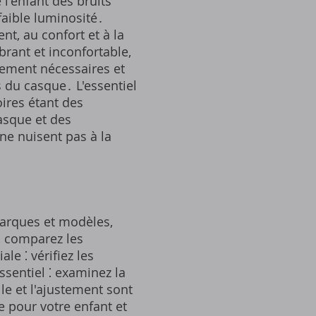
 l'enfant des bruits
 faible luminosité․
nt, au confort et à la
rant et inconfortable,
llement nécessaires et
 du casque․ L'essentiel
ires étant des
asque et des
 ne nuisent pas à la
arques et modèles,
x, comparez les
le ⁚ vérifiez les
essentiel ⁚ examinez la
le et l'ajustement sont
e pour votre enfant et