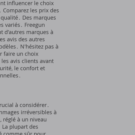
nt influencer le choix
n․ Comparez les prix des
la qualité․ Des marques
s variés․ Freegun
t d'autres marques à
es avis des autres
modèles․ N'hésitez pas à
r faire un choix
 les avis clients avant
rité, le confort et
onnelles․
crucial à considérer․
mmages irréversibles à
, réglé à un niveau
La plupart des
éré comme sûr pour