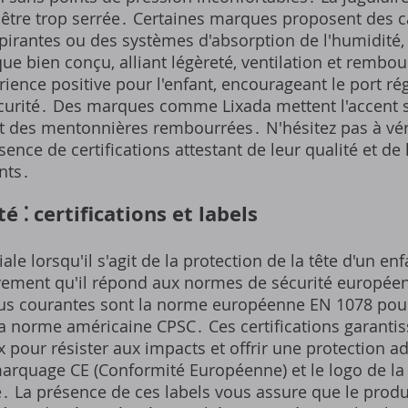
ns être trop serrée․ Certaines marques proposent des
spirantes ou des systèmes d'absorption de l'humidité
que bien conçu, alliant légèreté, ventilation et rembo
ience positive pour l'enfant, encourageant le port ré
curité․ Des marques comme Lixada mettent l'accent s
 des mentonnières rembourrées․ N'hésitez pas à véri
ence de certifications attestant de leur qualité et de 
nts․
 ⁚ certifications et labels
ale lorsqu'il s'agit de la protection de la tête d'un en
tivement qu'il répond aux normes de sécurité européen
 plus courantes sont la norme européenne EN 1078 pour
 la norme américaine CPSC․ Ces certifications garanti
x pour résister aux impacts et offrir une protection 
marquage CE (Conformité Européenne) et le logo de l
 La présence de ces labels vous assure que le produit