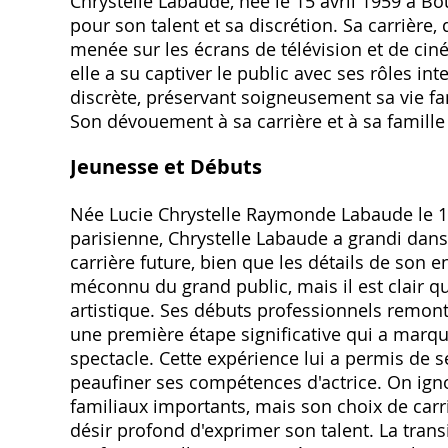
Chrystelle Labaude‚ née le 15 avril 1959 à Bo
pour son talent et sa discrétion. Sa carrière‚
menée sur les écrans de télévision et de cin
elle a su captiver le public avec ses rôles in
discrète‚ préservant soigneusement sa vie fam
Son dévouement à sa carrière et à sa famille
Jeunesse et Débuts
Née Lucie Chrystelle Raymonde Labaude le 15
parisienne‚ Chrystelle Labaude a grandi dan
carrière future‚ bien que les détails de son e
méconnu du grand public‚ mais il est clair q
artistique. Ses débuts professionnels remont
une première étape significative qui a marq
spectacle. Cette expérience lui a permis de s
peaufiner ses compétences d'actrice. On ign
familiaux importants‚ mais son choix de car
désir profond d'exprimer son talent. La tran