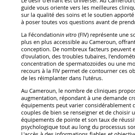
Le désir d'enfant est universel. Au Cameroun‚
guide vous oriente vers les meilleures cliniq
sur la qualité des soins et le soutien apport
à poser toutes vos questions avant de prend
La Fécondation
in vitro
(FIV) représente une s
plus en plus accessible au Cameroun‚ offrant
conception. De nombreux facteurs peuvent exp
d'ovulation‚ des troubles tubaires‚ l'endomé
concentration de spermatozoïdes ou une mobi
recours à la FIV permet de contourner ces ob
de les réimplanter dans l'utérus.
Au Cameroun‚ le nombre de cliniques proposa
augmentation‚ répondant à une demande crois
équipements peut varier considérablement d'un
couples de bien se renseigner et de choisir 
équipements de pointe et son taux de réuss
psychologique tout au long du processus so
L'accès à des informations fiables et objecti