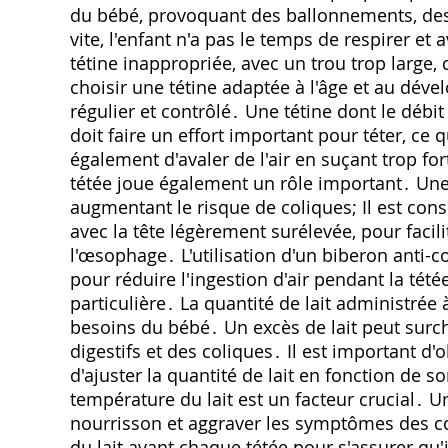
du bébé, provoquant des ballonnements, des 
vite, l'enfant n'a pas le temps de respirer e
tétine inappropriée, avec un trou trop large,
choisir une tétine adaptée à l'âge et au dév
régulier et contrôlé․ Une tétine dont le débi
doit faire un effort important pour téter, ce qu
également d'avaler de l'air en suçant trop fo
tétée joue également un rôle important․ Une 
augmentant le risque de coliques; Il est cons
avec la tête légèrement surélevée, pour facili
l'œsophage․ L'utilisation d'un biberon anti-
pour réduire l'ingestion d'air pendant la tét
particulière․ La quantité de lait administré
besoins du bébé․ Un excès de lait peut surc
digestifs et des coliques․ Il est important 
d'ajuster la quantité de lait en fonction de s
température du lait est un facteur crucial․ Un
nourrisson et aggraver les symptômes des co
du lait avant chaque tétée pour s'assurer qu'i