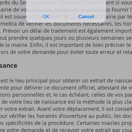
près du Service central d'état civil, notamment si vou
airie de votre lieu de naissance ne peut plus fournir
 il est souvent préférable de contacter la mairie par 
mettra de vérifier les documents nécessaires, les hora
Prévoir un délai de traitement est également importa
 peut prendre quelques jours ou plusieurs semaines se
 la mairie. Enfin, il est important de bien préciser le
 lors de votre demande pour éviter toute erreur et ret
ssance
st le lieu principal pour obtenir un extrait de naissan
te pour délivrer ce document officiel, attestant de v
ons personnelles et, le cas échéant, celles de vos pa
 de votre lieu de naissance est la méthode la plus cla
 votre extrait. Avant votre déplacement, il est consei
ur vérifier les horaires d'ouverture au public, les d
les spécificités de la procédure. Certaines mairies pr
ire votre demande et de recevoir votre extrait par cou