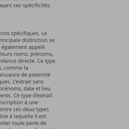
ayant ses spécificités.
oins spécifiques. Le
incipale distinction se
ion, également appelé
r leurs noms, prénoms,
endance directe. Ce type
es, comme la
aissance de paternité
ues. L'extrait sans
 prénoms, date et lieu
nts. Ce type d'extrait
scription à une
 entre ces deux types
ve à laquelle il est
éviter toute perte de