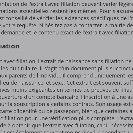
ntation de l'extrait avec filiation peuvent varier légè
mations essentielles restent les mêmes. Pour s'assurer
t conseillé de vérifier les exigences spécifiques de l
 votre requête. N'hésitez pas à contacter la mairie d
demande et le contenu exact de l'extrait avec filiation
liation
t avec filiation, l'extrait de naissance sans filiation 
es du titulaire. Il s'agit d'un document plus succinct 
aux parents de l'individu. Il comprend uniquement les
ieu de naissance, et sexe. Cet extrait est souvent suf
ves moins exigeantes en termes de preuves de filiati
l'ouverture d'un compte bancaire, l'inscription à une a
our la souscription à certains contrats. Son usage es
arte d'identité ou de passeport, bien que certaines 
c filiation pour une vérification plus complète. L'extrai
 à obtenir que l'extrait avec filiation, car il nécessi
ût est également souvent moins élevé. Cependant, il e