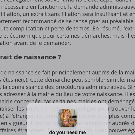
it nécessaire en fonction de la demande administrativ
iliation, un extrait sans filiation sera insuffisant et e
fortement recommandé de se renseigner au préalable 
ute complication et perte de temps. En résumé, l'extrai
ue et économique pour certaines démarches, mais il es
ation avant de le demander.
rait de naissance ?
t de naissance se fait principalement auprès de la mair
s êtes né(e). Cette démarche peut sembler simple, ma
t la connaissance des procédures administratives. Si 
 adresser à la mairie du lieu de votre naissance. Il es
 mairie concernée, car certaines mairies ont déménag
tiliser les outils de recherche en ligne pour trouver 
(e) à l'étranger, les démarches peuvent être plus co
en vigueur. Il est conseillé de se renseigner auprès du
Affaires étrangères. Dans certains cas, vous pouvez é