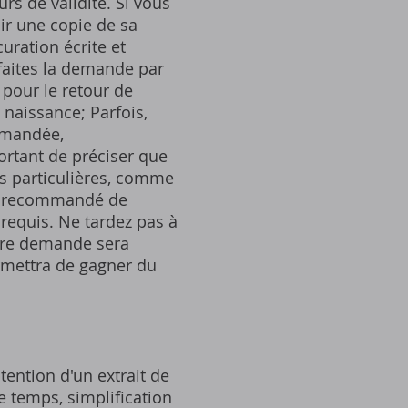
urs de validité. Si vous
ir une copie de sa
uration écrite et
faites la demande par
 pour le retour de
 naissance; Parfois,
demandée,
portant de préciser que
ns particulières, comme
nt recommandé de
requis. Ne tardez pas à
otre demande sera
rmettra de gagner du
tention d'un extrait de
e temps, simplification