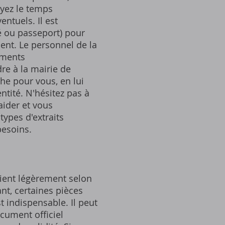
oyez le temps
ntuels. Il est
té ou passeport) pour
ent. Le personnel de la
uments
re à la mairie de
he pour vous, en lui
ntité. N'hésitez pas à
aider et vous
ypes d'extraits
besoins.
rient légèrement selon
t, certaines pièces
 indispensable. Il peut
ocument officiel