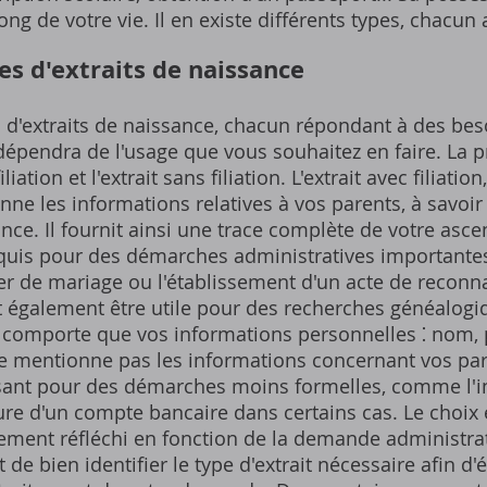
ng de votre vie. Il en existe différents types, chacun 
es d'extraits de naissance
es d'extraits de naissance, chacun répondant à des bes
 dépendra de l'usage que vous souhaitez en faire. La pr
filiation et l'extrait sans filiation. L'extrait avec filiat
nne les informations relatives à vos parents, à savoi
ance. Il fournit ainsi une trace complète de votre asc
requis pour des démarches administratives important
ier de mariage ou l'établissement d'un acte de reconn
t également être utile pour des recherches généalogiq
 ne comporte que vos informations personnelles ⁚ nom,
ne mentionne pas les informations concernant vos pare
sant pour des démarches moins formelles, comme l'in
ure d'un compte bancaire dans certains cas. Le choix
rement réfléchi en fonction de la demande administrati
t de bien identifier le type d'extrait nécessaire afin d'