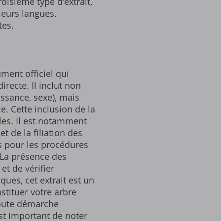
oisième type d'extrait,
sieurs langues.
tes.
ument officiel qui
recte. Il inclut non
ssance, sexe), mais
e. Cette inclusion de la
les. Il est notamment
t de la filiation des
uis pour les procédures
. La présence des
et de vérifier
ques, cet extrait est un
tituer votre arbre
toute démarche
est important de noter