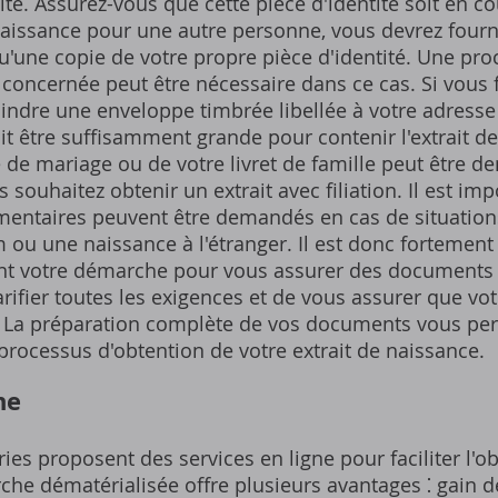
ité. Assurez-vous que cette pièce d'identité soit en co
naissance pour une autre personne, vous devrez fourn
qu'une copie de votre propre pièce d'identité. Une proc
 concernée peut être nécessaire dans ce cas. Si vous 
oindre une enveloppe timbrée libellée à votre adresse
oit être suffisamment grande pour contenir l'extrait de
 de mariage ou de votre livret de famille peut être 
 souhaitez obtenir un extrait avec filiation. Il est im
lémentaires peuvent être demandés en cas de situatio
ou une naissance à l'étranger. Il est donc forteme
ant votre démarche pour vous assurer des documents 
larifier toutes les exigences et de vous assurer que v
. La préparation complète de vos documents vous pe
e processus d'obtention de votre extrait de naissance.
ne
ies proposent des services en ligne pour faciliter l'ob
he dématérialisée offre plusieurs avantages ⁚ gain d