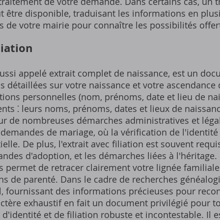
e traitement de votre demande. Dans certains cas, un tr
eut être disponible, traduisant les informations en plu
de votre mairie pour connaître les possibilités offer
liation
, aussi appelé extrait complet de naissance, est un doc
s détaillées sur votre naissance et votre ascendance di
ions personnelles (nom, prénoms, date et lieu de nai
ents ⁚ leurs noms, prénoms, dates et lieux de naissanc
 pour de nombreuses démarches administratives et léga
demandes de mariage, où la vérification de l'identité e
elle. De plus, l'extrait avec filiation est souvent req
andes d'adoption, et les démarches liées à l'héritage
 permet de retracer clairement votre lignée familiale 
iens de parenté. Dans le cadre de recherches généalogi
fournissant des informations précieuses pour recons
ctère exhaustif en fait un document privilégié pour 
'identité et de filiation robuste et incontestable. Il 