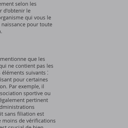
rement selon les
 d'obtenir le
'organisme qui vous le
e naissance pour toute
.
ne mentionne que les
qui ne contient pas les
 éléments suivants ⁚
fisant pour certaines
on. Par exemple, il
ssociation sportive ou
t également pertinent
administrations
t sans filiation est
te moins de vérifications
st crucial de bien