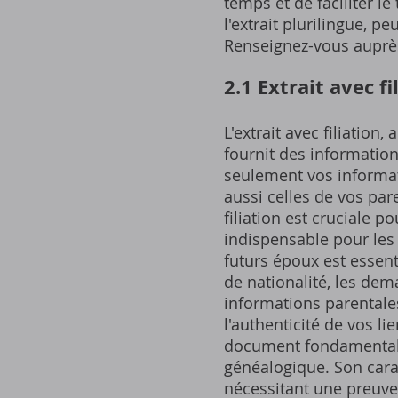
temps et de faciliter l
l'extrait plurilingue, p
Renseignez-vous auprès 
2.1 Extrait avec fi
L'extrait avec filiation
fournit des information
seulement vos informat
aussi celles de vos par
filiation est cruciale
indispensable pour les 
futurs époux est essenti
de nationalité, les dem
informations parentales
l'authenticité de vos l
document fondamental, 
généalogique. Son cara
nécessitant une preuve d