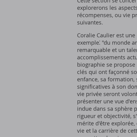
Cette section se conce
explorerons les aspects 
récompenses, ou vie pr
suivantes.
Coralie Caulier est une 
exemple⁚ "du monde art
remarquable et un tale
accomplissements actue
biographie se propose 
clés qui ont façonné s
enfance, sa formation, 
significatives à son do
vie privée seront volon
présenter une vue d'ens
indue dans sa sphère p
rigueur et objectivité, 
mérite d'être explorée, 
vie et la carrière de c