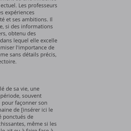
lectuel. Les professeurs
les expériences
é et ses ambitions. Il
e, si des informations
iers, obtenu des
ans lequel elle excelle
imiser l'importance de
me sans détails précis,
ctoire.
é de sa vie, une
 période, souvent
e pour façonner son
ine de [insérer ici le
té ponctués de
chissantes, même si les
e ait eu à faire face à