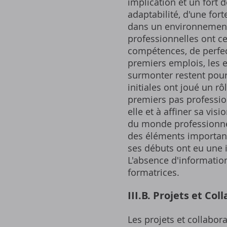
implication et un fort d
adaptabilité, d'une for
dans un environnement 
professionnelles ont c
compétences, de perfec
premiers emplois, les en
surmonter restent pour
initiales ont joué un rô
premiers pas professio
elle et à affiner sa vis
du monde professionnel
des éléments importants
ses débuts ont eu une i
L'absence d'informatio
formatrices.
III.B. Projets et Co
Les projets et collabor