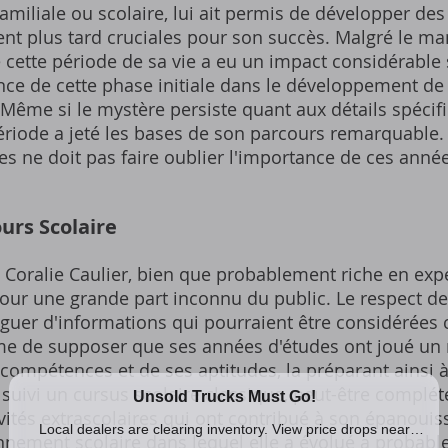
familiale ou scolaire, lui ait permis de développer des
nt plus tard cruciales pour son succès. Malgré le m
que cette période de sa vie a eu un impact considérable
ce de cette phase initiale dans le développement de 
Même si le mystère persiste quant aux détails spécifi
période a jeté les bases de son parcours remarquable.
s ne doit pas faire oublier l'importance de ces anné
ours Scolaire
 Coralie Caulier, bien que probablement riche en exp
our une grande part inconnu du public. Le respect de
guer d'informations qui pourraient être considérées
time de supposer que ses années d'études ont joué un 
ompétences et de ses aptitudes, la préparant ainsi à 
 suivi un cursus scolaire classique, peut-être complé
ivités extrascolaires qui ont contribué à son épanoui
onnement scolaire dans lequel elle a évolué a probab