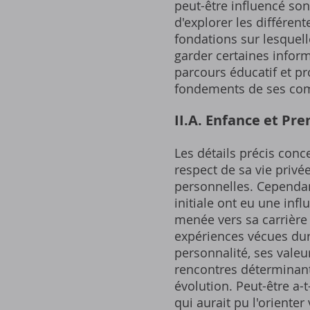
peut-être influencé son 
d'explorer les différe
fondations sur lesquell
garder certaines inform
parcours éducatif et pr
fondements de ses com
II.A. Enfance et Pr
Les détails précis conc
respect de sa vie privé
personnelles. Cependan
initiale ont eu une inf
menée vers sa carrière a
expériences vécues dur
personnalité, ses valeu
rencontres déterminante
évolution. Peut-être a-
qui aurait pu l'oriente