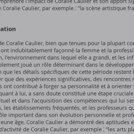
rendre l'impact de Coralie Caulier et son apport signi
 Coralie Caulier, par exemple ⁚ "la scène artistique fr
mation
 Coralie Caulier, bien que tenues pour la plupart co
, ont indubitablement façonné la femme et la professi
 l'environnement dans lequel elle a grandi, et les in
lement joué un rôle déterminant dans le développem
n que les détails spécifiques de cette période resten
er que des expériences significatives, des rencontre
 ont contribué à forger sa personnalité et à orienter 
quant à lui, a sans doute constitué une étape crucial
uel et dans l'acquisition des compétences qui lui sera
, les établissements fréquentés, et les professeurs qu
le important dans son évolution personnelle et profes
jeune âge, Coralie Caulier a démontré des aptitudes 
d'activité de Coralie Caulier, par exemple ⁚ "les arts pl