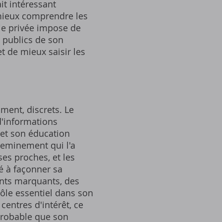
ait intéressant
 mieux comprendre les
vie privée impose de
s publics de son
t de mieux saisir les
oment, discrets. Le
d'informations
et son éducation
cheminement qui l'a
ses proches, et les
é à façonner sa
ents marquants, des
rôle essentiel dans son
centres d'intérêt, ce
 probable que son