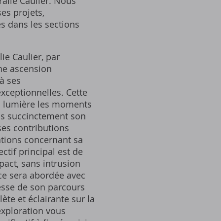
alie Caulier. Nous
ses projets,
s dans les sections
lie Caulier, par
une ascension
à ses
xceptionnelles. Cette
en lumière les moments
ns succinctement son
ses contributions
ations concernant sa
ctif principal est de
pact, sans intrusion
ce sera abordée avec
chesse de son parcours
ète et éclairante sur la
exploration vous