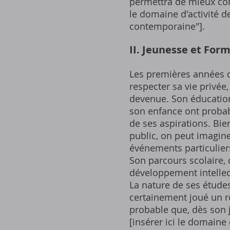
permettra de mieux comp
le domaine d'activité de
contemporaine"].
II. Jeunesse et For
Les premières années de
respecter sa vie privée
devenue. Son éducation,
son enfance ont probab
de ses aspirations. Bie
public, on peut imagin
événements particuliers
Son parcours scolaire, 
développement intellect
La nature de ses études
certainement joué un rô
probable que, dès son 
[insérer ici le domaine 