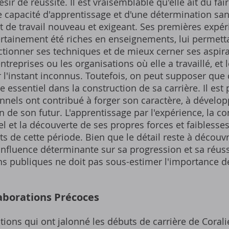
ésir de réussite. Il est vraisemblable qu'elle ait dû f
te capacité d'apprentissage et d'une détermination sans
de travail nouveau et exigeant. Ses premières expér
ertainement été riches en enseignements, lui permett
tionner ses techniques et de mieux cerner ses aspira
treprises ou les organisations où elle a travaillé, et l
 l'instant inconnus. Toutefois, on peut supposer que
le essentiel dans la construction de sa carrière. Il es
nnels ont contribué à forger son caractère, à dévelop
ion de son futur. L'apprentissage par l'expérience, la c
 et la découverte de ses propres forces et faiblesse
 de cette période. Bien que le détail reste à découvri
nfluence déterminante sur sa progression et sa réussi
ns publiques ne doit pas sous-estimer l'importance d
llaborations Précoces
ations qui ont jalonné les débuts de carrière de Corali