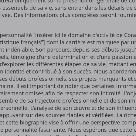
ntrera uniquement sur la présentation générale de Cor
essentiels de sa vie, sans entrer dans les détails de 
ivée. Des informations plus complètes seront fournie
personnalité [insérer ici le domaine d'activité de Cora
istique français"] dont la carrière est marquée par 
nt indéniable. Son parcours, depuis ses débuts jusqu'
ls, témoigne d'une détermination et d'une passion e
d'explorer les différentes étapes de sa vie, mettant 
on identité et contribué à son succès. Nous abordero
ses débuts professionnels, ses projets marquants et 
maine. Il est important de noter que certaines inform
tairement omises afin de respecter son intimité. L'obje
emble de sa trajectoire professionnelle et de son im
ersonnelle. L'analyse de son œuvre et de son influen
s'appuyant sur des sources fiables et vérifiées. La ri
et cette biographie vise à offrir une perspective compl
ette personnalité fascinante. Nous espérons que cette 