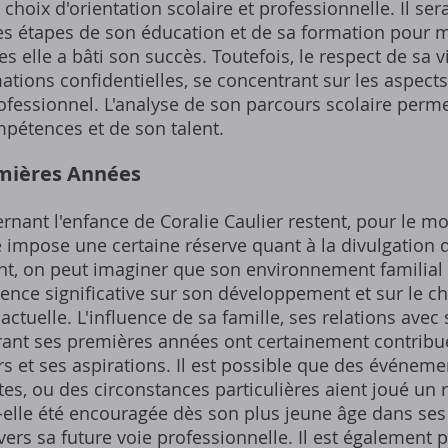
choix d'orientation scolaire et professionnelle. Il ser
ntes étapes de son éducation et de sa formation pour
es elle a bâti son succès. Toutefois, le respect de sa 
ations confidentielles, se concentrant sur les aspect
ofessionnel. L'analyse de son parcours scolaire perme
pétences et de son talent.
emières Années
ernant l'enfance de Coralie Caulier restent, pour le m
e impose une certaine réserve quant à la divulgation 
t, on peut imaginer que son environnement familial 
luence significative sur son développement et sur le 
ctuelle. L'influence de sa famille, ses relations avec 
ant ses premières années ont certainement contribu
rs et ses aspirations. Il est possible que des événem
s, ou des circonstances particulières aient joué un 
t-elle été encouragée dès son plus jeune âge dans ses 
r vers sa future voie professionnelle. Il est également