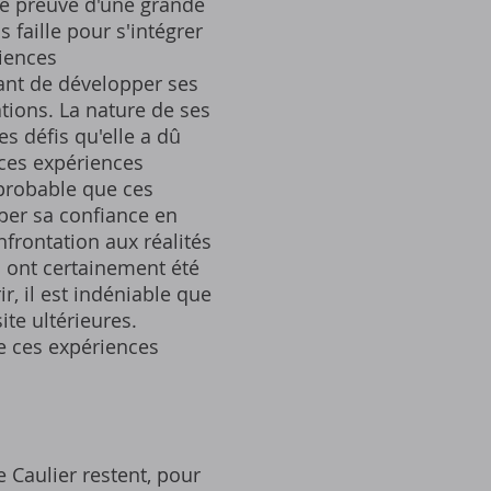
aire preuve d'une grande
 faille pour s'intégrer
iences
ant de développer ses
tions. La nature de ses
es défis qu'elle a dû
 ces expériences
t probable que ces
per sa confiance en
onfrontation aux réalités
s ont certainement été
r, il est indéniable que
te ultérieures.
e ces expériences
e Caulier restent, pour