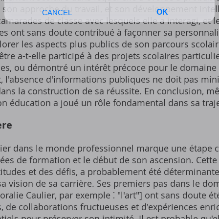
 son approche du travail, et son développement intel
 camarades de classe avec lesquels elle a interagi, et 
ues ont sans doute contribué à façonner sa personnalit
plorer les aspects plus publics de son parcours scolair
tre a-t-elle participé à des projets scolaires particul
es, ou démontré un intérêt précoce pour le domaine d
, l'absence d'informations publiques ne doit pas min
ans la construction de sa réussite. En conclusion, mê
on éducation a joué un rôle fondamental dans sa traje
ère
ulier dans le monde professionnel marque une étape cl
nées de formation et le début de son ascension. Cette
itudes et des défis, a probablement été déterminant
sa vision de sa carrière. Ses premiers pas dans le doma
oralie Caulier, par exemple ⁚ "l'art"] ont sans doute é
, de collaborations fructueuses et d'expériences enri
tiels pour préserver son intimité. Il est probable qu'ell