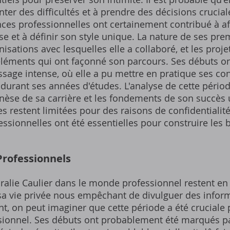
ter des difficultés et à prendre des décisions crucia
es professionnelles ont certainement contribué à aff
e et à définir son style unique. La nature de ses pr
isations avec lesquelles elle a collaboré, et les projet
d'éléments qui ont façonné son parcours. Ses débuts 
ssage intense, où elle a pu mettre en pratique ses co
rant ses années d'études. L'analyse de cette période 
èse de sa carrière et les fondements de son succès u
s restent limitées pour des raisons de confidentialité,
sionnelles ont été essentielles pour construire les 
 Professionnels
ralie Caulier dans le monde professionnel restent en
 sa vie privée nous empêchant de divulguer des infor
t, on peut imaginer que cette période a été cruciale
ionnel. Ses débuts ont probablement été marqués p