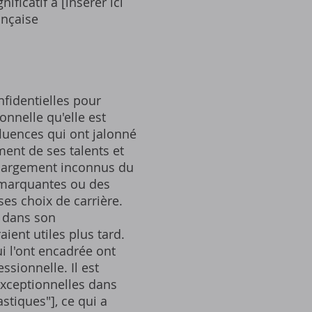
ficatif à [insérer ici
ançaise
nfidentielles pour
onnelle qu'elle est
fluences qui ont jalonné
ent de ses talents et
t largement inconnus du
s marquantes ou des
ses choix de carrière.
e dans son
ient utiles plus tard.
i l'ont encadrée ont
sionnelle. Il est
exceptionnelles dans
astiques"], ce qui a