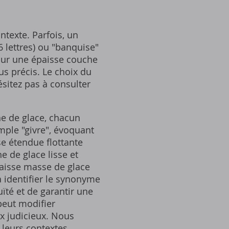
texte. Parfois, un
(6 lettres) ou "banquise"
Pour une épaisse couche
lus précis. Le choix du
sitez pas à consulter
he de glace, chacun
mple "givre", évoquant
se étendue flottante
e de glace lisse et
paisse masse de glace
à identifier le synonyme
uïté et de garantir une
 peut modifier
ix judicieux. Nous
 leurs contextes