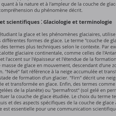
 quant à la nature et à l'ampleur de la couche de glace
a compréhension du phénomène décrit.
t scientifiques ⁚ Glaciologie et terminologie
 étudiant la glace et les phénomènes glaciaires, utilis
s différentes formes de glace. Le terme "couche de gl
 des termes plus techniques selon le contexte. Par ex
lotte glaciaire continentale, comme celles de l'Antar
 l'accent sur l'épaisseur et l'étendue de la formation 
ne masse de glace en mouvement, descendant d'une z
n. "Névé" fait référence à la neige accumulée et tran
stade de formation d'un glacier. "Firn" décrit une nei
e et transformée en glace. Enfin, des termes comme
elées de la planète) ou "permafrost" (sol gelé en pe
situer la couche de glace étudiée. Le choix du terme
uis et des aspects spécifiques de la couche de glace 
e est essentielle pour une communication scientifique