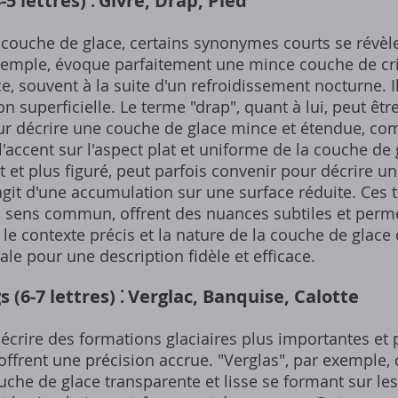
 lettres) ⁚ Givre, Drap, Pied
 couche de glace, certains synonymes courts se révèl
exemple, évoque parfaitement une mince couche de cr
, souvent à la suite d'un refroidissement nocturne. I
n superficielle. Le terme "drap", quant à lui, peut être
 décrire une couche de glace mince et étendue, c
l'accent sur l'aspect plat et uniforme de la couche de g
et plus figuré, peut parfois convenir pour décrire un
agit d'une accumulation sur une surface réduite. Ces 
 sens commun, offrent des nuances subtiles et perme
 le contexte précis et la nature de la couche de glace 
iale pour une description fidèle et efficace.
(6-7 lettres) ⁚ Verglac, Banquise, Calotte
écrire des formations glaciaires plus importantes et
ffrent une précision accrue. "Verglas", par exemple,
he de glace transparente et lisse se formant sur les 