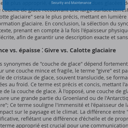
e le plus approprié, évoquant les étendues glacées d
e couche de glace recouvrant une large surface terre
otte glaciaire" sera le plus précis, mettant en lumière
rmation glaciaire. En conclusion, la sélection du s
exte, prenant en compte à la fois l'épaisseur physique
écrite, afin de garantir une description exacte et san
e vs. épaisse ⁚ Givre vs. Calotte glaciaire
nts synonymes de "couche de glace" dépend fortement 
ur une couche mince et fragile, le terme "givre" est pa
le de cristaux de glace, souvent translucide, se form
es au froid. Ce terme est précis et concis, mettant l'a
lle de la couche de glace. À l'opposé, une couche de g
ouvre une grande partie du Groenland ou de l'Antarcti
ire"; Ce terme souligne l'immensité et l'épaisseur de l
act sur le paysage et le climat. La différence entre "g
ificative, reflétant une différence d'échelle et de pro
 terme approprié est crucial pour une communication c