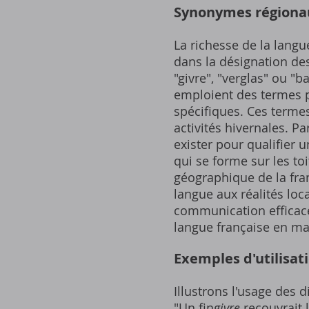
Synonymes régionaux
La richesse de la langu
dans la désignation de
"givre", "verglas" ou "b
emploient des termes p
spécifiques. Ces termes
activités hivernales. 
exister pour qualifier 
qui se forme sur les toit
géographique de la fran
langue aux réalités lo
communication efficace 
langue française en ma
Exemples d'utilisat
Illustrons l'usage des 
"Un fin
givre
recouvrait l