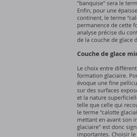
"banquise" sera le term
Enfin, pour une épaiss
continent, le terme "cal
permanence de cette fo
analyse précise du cont
de la couche de glace d
Couche de glace minc
Le choix entre différe
formation glaciaire. Po
évoque une fine pellicu
sur des surfaces exposé
et la nature superficie
telle que celle qui rec
le terme "calotte glacia
mettant en avant son imp
glaciaire" est donc sign
importantes. Choisir le