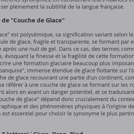
iser pleinement la subtilité de la langue française.
s de "Couche de Glace"
ce" est polysémique, sa signification variant selon le 
cule de glace, fragile et transparente, se formant par
e après une nuit de gel. Dans ce cas, des termes com
, évoquant la finesse et la fragilité de cette formati
écrire une formation glaciaire beaucoup plus imposan
banquise", immense étendue de glace flottante sur l'o
che de glace recouvrant une partie d'un continent, co
e référer à une couche de glace se formant sur les ro
t alors en avant un danger potentiel, et se traduisant
"couche de glace" dépend donc crucialement du contex
graphique et des phénomènes physiques à l'origine de
st essentiel pour choisir le synonyme le plus pertine