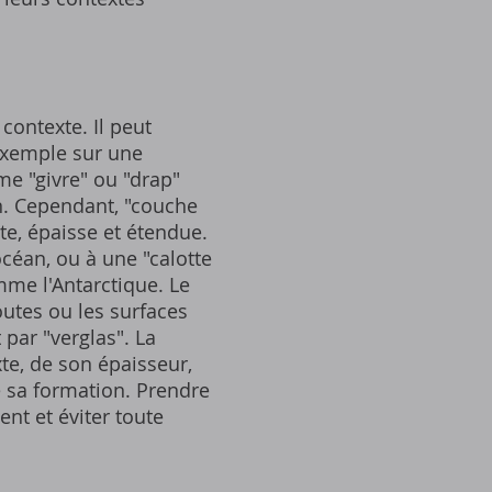
contexte. Il peut
 exemple sur une
me "givre" ou "drap"
on. Cependant, "couche
te, épaisse et étendue.
céan, ou à une "calotte
mme l'Antarctique. Le
utes ou les surfaces
 par "verglas". La
te, de son épaisseur,
 sa formation. Prendre
nt et éviter toute