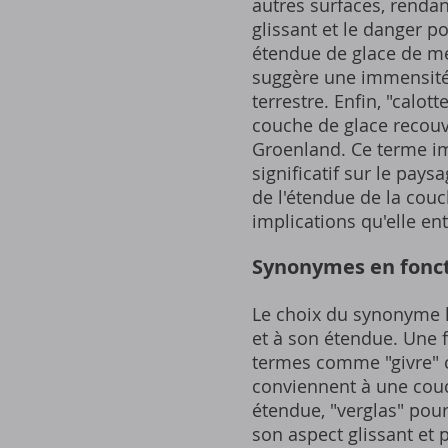
autres surfaces, rendan
glissant et le danger p
étendue de glace de mer
suggère une immensité 
terrestre. Enfin, "calot
couche de glace recouv
Groenland. Ce terme im
significatif sur le pa
de l'étendue de la couc
implications qu'elle ent
Synonymes en fonct
Le choix du synonyme l
et à son étendue. Une f
termes comme "givre" ou
conviennent à une couch
étendue, "verglas" pourr
son aspect glissant et 