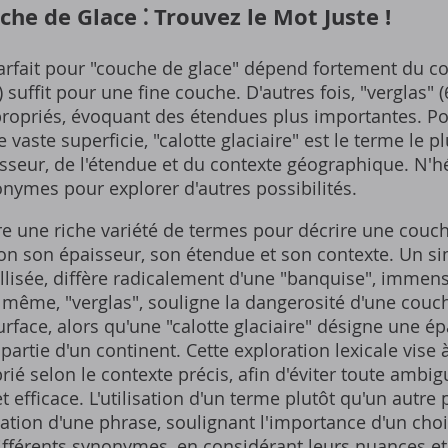
e de Glace ⁚ Trouvez le Mot Juste !
rfait pour "couche de glace" dépend fortement du con
s) suffit pour une fine couche. D'autres fois, "verglas" 
appropriés, évoquant des étendues plus importantes. 
vaste superficie, "calotte glaciaire" est le terme le p
sseur, de l'étendue et du contexte géographique. N'hé
nymes pour explorer d'autres possibilités.
re une riche variété de termes pour décrire une couc
on son épaisseur, son étendue et son contexte. Un si
tallisée, diffère radicalement d'une "banquise", immen
même, "verglas", souligne la dangerosité d'une couch
rface, alors qu'une "calotte glaciaire" désigne une é
artie d'un continent. Cette exploration lexicale vise 
rié selon le contexte précis, afin d'éviter toute ambig
 efficace. L'utilisation d'un terme plutôt qu'un autre
cation d'une phrase, soulignant l'importance d'un cho
ifférents synonymes, en considérant leurs nuances et