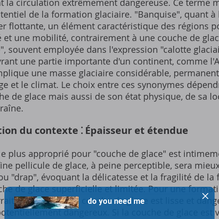
t la circulation extrêmement dangereuse. Ce terme me
otentiel de la formation glaciaire. "Banquise", quant à
 flottante, un élément caractéristique des régions p
et une mobilité, contrairement à une couche de glace
te", souvent employée dans l'expression "calotte glacia
rant une partie importante d'un continent, comme l'A
plique une masse glaciaire considérable, permanent
ysage et le climat. Le choix entre ces synonymes dépe
he de glace mais aussi de son état physique, de sa lo
raîne.
ion du contexte ⁚ Épaisseur et étendue
e plus approprié pour "couche de glace" est intimeme
ine pellicule de glace, à peine perceptible, sera mieu
 "drap", évoquant la délicatesse et la fragilité de la
e de glace superficielle et limitée. Pour une formati
ait être utilisé si la couche de glace est lisse et dan
potentiellement dangereux. Si la couche de glace est va