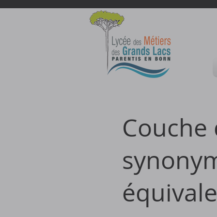
Couche d
synonym
équival