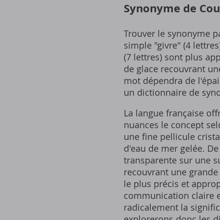
Synonyme de Couch
Trouver le synonyme pa
simple "givre" (4 lettre
(7 lettres) sont plus 
de glace recouvrant une 
mot dépendra de l'épai
un dictionnaire de syno
La langue française off
nuances le concept sel
une fine pellicule cris
d'eau de mer gelée. De 
transparente sur une su
recouvrant une grande p
le plus précis et approp
communication claire et
radicalement la signifi
explorerons donc les d