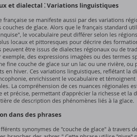
 et dialectal ⁚ Variations linguistiques
e française se manifeste aussi par des variations régi
s couches de glace. Alors que le français standard u
anquise", le vocabulaire peut différer selon les région
lus locaux et pittoresques pour décrire des formatio
 peuvent être issus de dialectes régionaux ou de tradi
Par exemple, des expressions imagées ou des termes s
une fine couche de glace sur un lac ou une rivière, ou 
s en hiver. Ces variations linguistiques, reflétant la di
cophonie, enrichissent le vocabulaire et témoignent 
cales. La compréhension de ces nuances régionales e
et précise, permettant d'apprécier la richesse et la di
tière de description des phénomènes liés à la glace.
ion dans des phrases
différents synonymes de "couche de glace" à travers 
es branches des arbres." Cette phrase utilise "givre" 