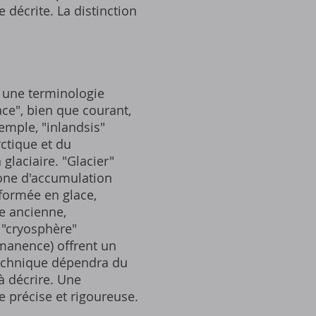
 décrite. La distinction
e une terminologie
ace", bien que courant,
emple, "inlandsis"
ctique et du
glaciaire. "Glacier"
one d'accumulation
sformée en glace,
ge ancienne,
 "cryosphère"
rmanence) offrent un
 technique dépendra du
à décrire. Une
 précise et rigoureuse.