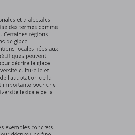
onales et dialectales
tilise des termes comme
s. Certaines régions
ns de glace
tions locales liées aux
pécifiques peuvent
pour décrire la glace
versité culturelle et
de l'adaptation de la
st importante pour une
versité lexicale de la
des exemples concrets.
pour décrire une fine