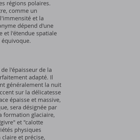
es régions polaires.
stre, comme un
 l'immensité et la
ynonyme dépend d'une
 et l'étendue spatiale
s équivoque.
de l'épaisseur de la
rfaitement adapté. Il
ant généralement la nuit
ccent sur la délicatesse
lace épaisse et massive,
que, sera désignée par
a formation glaciaire,
ivre" et "calotte
priétés physiques
laire et précise,