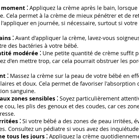
n moment ⁚
Appliquez la crème après le bain, lorsque
. Cela permet à la crème de mieux pénétrer et de ret
'appliquer en journée, si nécessaire, surtout si votre
ins ⁚
Avant d'appliquer la crème, lavez-vous soigne
tre des bactéries à votre bébé.
ntité modérée ⁚
Une petite quantité de crème suffit 
tez d'en mettre trop, car cela pourrait obstruer les p
t ⁚
Massez la crème sur la peau de votre bébé en eff
ires et doux. Cela permet de favoriser l'absorption 
ation sanguine.
aux zones sensibles ⁚
Soyez particulièrement attenti
e cou, les plis des genoux et des coudes, car ces zon
resse.
rritées ⁚
Si votre bébé a des zones de peau irritées, év
s. Consultez un pédiatre si vous avez des inquiétude
e tous les jours ⁚
Appliquez la crème quotidienneme