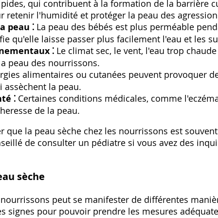
pides, qui contribuent à la formation de la barrière c
ur retenir l'humidité et protéger la peau des agression
a peau ⁚
La peau des bébés est plus perméable pend
ifie qu'elle laisse passer plus facilement l'eau et les s
nnementaux ⁚
Le climat sec, le vent, l'eau trop chaude
la peau des nourrissons.
ergies alimentaires ou cutanées peuvent provoquer de
i assèchent la peau.
té ⁚
Certaines conditions médicales, comme l'eczém
cheresse de la peau.
ter que la peau sèche chez les nourrissons est souve
nseillé de consulter un pédiatre si vous avez des inq
eau sèche
nourrissons peut se manifester de différentes manière
les signes pour pouvoir prendre les mesures adéquate