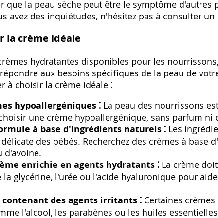
ter que la peau sèche peut être le symptôme d'autres
s avez des inquiétudes, n'hésitez pas à consulter un 
r la crème idéale
crèmes hydratantes disponibles pour les nourrissons, 
r répondre aux besoins spécifiques de la peau de votr
r à choisir la crème idéale ⁚
mes hypoallergéniques ⁚
La peau des nourrissons est t
choisir une crème hypoallergénique, sans parfum ni c
ormule à base d'ingrédients naturels ⁚
Les ingrédie
délicate des bébés. Recherchez des crèmes à base d'
u d'avoine.
rème enrichie en agents hydratants ⁚
La crème doit
a glycérine, l'urée ou l'acide hyaluronique pour aider
 contenant des agents irritants ⁚
Certaines crèmes 
omme l'alcool, les parabènes ou les huiles essentielles