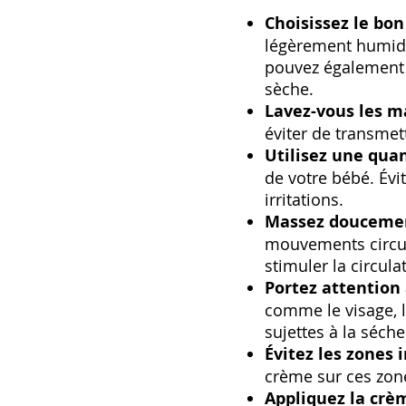
Choisissez le bo
légèrement humide
pouvez également l
sèche.
Lavez-vous les ma
éviter de transmet
Utilisez une qua
de votre bébé. Évi
irritations.
Massez doucemen
mouvements circula
stimuler la circul
Portez attention 
comme le visage, l
sujettes à la séche
Évitez les zones i
crème sur ces zone
Appliquez la crèm