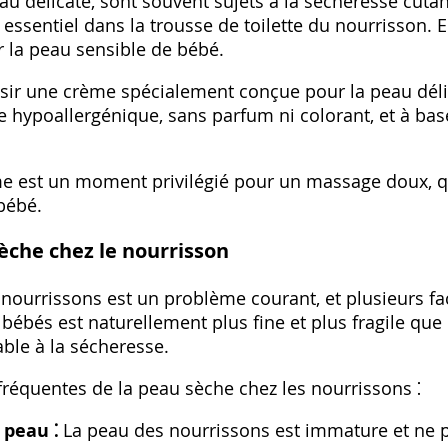
eau délicate, sont souvent sujets à la sécheresse cut
essentiel dans la trousse de toilette du nourrisson. E
r la peau sensible de bébé.
oisir une crème spécialement conçue pour la peau dél
 hypoallergénique, sans parfum ni colorant, et à bas
ème est un moment privilégié pour un massage doux, 
bébé.
èche chez le nourrisson
 nourrissons est un problème courant, et plusieurs fa
 bébés est naturellement plus fine et plus fragile que 
able à la sécheresse.
fréquentes de la peau sèche chez les nourrissons ⁚
 peau ⁚
La peau des nourrissons est immature et ne 