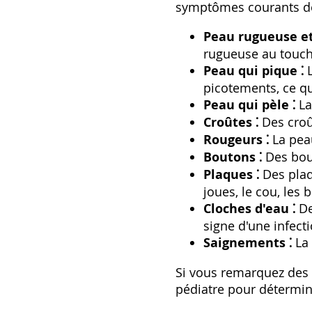
symptômes courants de 
Peau rugueuse et
rugueuse au touch
Peau qui pique ⁚
L
picotements, ce qu
Peau qui pèle ⁚
La
Croûtes ⁚
Des croût
Rougeurs ⁚
La peau
Boutons ⁚
Des bout
Plaques ⁚
Des plaq
joues, le cou, les 
Cloches d'eau ⁚
De
signe d'une infecti
Saignements ⁚
La 
Si vous remarquez des 
pédiatre pour détermine