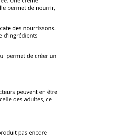
anée. Une crème
lle permet de nourrir,
icate des nourrissons.
e d'ingrédients
qui permet de créer un
cteurs peuvent en être
celle des adultes, ce
produit pas encore