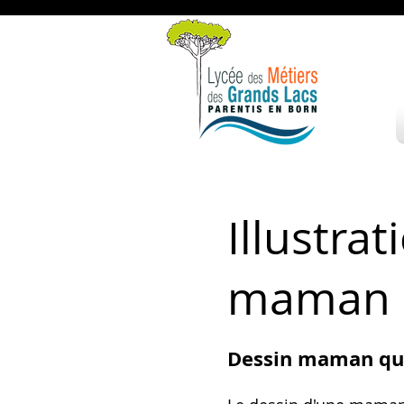
Illustra
maman q
Dessin maman qui a