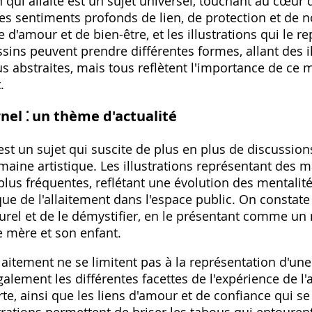
ui allaite est un sujet universel, touchant au cœur 
des sentiments profonds de lien, de protection et de 
e d'amour et de bien-être, et les illustrations qui le
ssins peuvent prendre différentes formes, allant des il
us abstraites, mais tous reflètent l'importance de ce
.
nel ⁚ un thème d'actualité
st un sujet qui suscite de plus en plus de discussions
ine artistique. Les illustrations représentant des m
lus fréquentes, reflétant une évolution des mentalit
que de l'allaitement dans l'espace public. On constat
turel et de le démystifier, en le présentant comme un
 mère et son enfant.
'allaitement ne se limitent pas à la représentation d'u
alement les différentes facettes de l'expérience de l'a
rte, ainsi que les liens d'amour et de confiance qui s