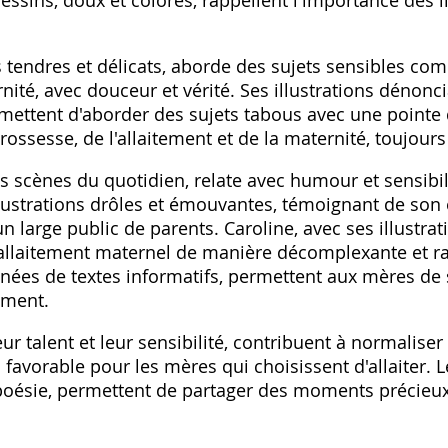
dessins, doux et colorés, rappellent l'importance des l
 tendres et délicats, aborde des sujets sensibles com
rnité, avec douceur et vérité. Ses illustrations dénonci
mettent d'aborder des sujets tabous avec une pointe d
grossesse, de l'allaitement et de la maternité, toujou
s scènes du quotidien, relate avec humour et sensibilit
illustrations drôles et émouvantes, témoignant de son
un large public de parents. Caroline, avec ses illustra
l'allaitement maternel de manière décomplexante et r
nées de textes informatifs, permettent aux mères de se
ement.
eur talent et leur sensibilité, contribuent à normaliser 
avorable pour les mères qui choisissent d'allaiter. Le
poésie, permettent de partager des moments précieux