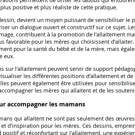
strations permettent de briser les tabous qui entourent
lus positive et plus réaliste de cette pratique.
dessin, devient un moyen puissant de sensibiliser le 
riser un dialogue ouvert et constructif sur ce sujet. Les 
image, contribuent à la promotion de l'allaitement mat
 favorable pour les mères qui choisissent d'allaiter.
itement pour la santé du bébé et de la mère, mais égal
re eux.
ions sur l'allaitement peuvent servir de support pédago
isualiser les différentes positions d'allaitement et 
lles peuvent également être utilisées pour sensibilis
accompagner les mères qui allaitent et de les souteni
pour accompagner les mamans
mans qui allaitent ne sont pas seulement des œuvres d
et d'inspiration pour les mères. Ces dessins, emprei
d positif et réconfortant sur l'allaitement, une expérie