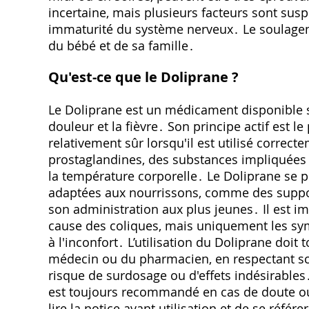
incertaine, mais plusieurs facteurs sont sus
immaturité du système nerveux․ Le soulagem
du bébé et de sa famille․
Qu'est-ce que le Doliprane ?
Le Doliprane est un médicament disponible s
douleur et la fièvre․ Son principe actif est l
relativement sûr lorsqu'il est utilisé correct
prostaglandines, des substances impliquées d
la température corporelle․ Le Doliprane se 
adaptées aux nourrissons, comme des supposi
son administration aux plus jeunes․ Il est im
cause des coliques, mais uniquement les symp
à l'inconfort․ L’utilisation du Doliprane doi
médecin ou du pharmacien, en respectant scr
risque de surdosage ou d'effets indésirables․
est toujours recommandé en cas de doute ou 
lire la notice avant utilisation et de se réfé