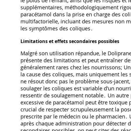
le poids de l'enfant, ainsi que les risques et
supplémentaires, méthodologiquement rigoure
paracétamol dans la prise en charge des col
multifactorielle, incluant des mesures non 
les symptômes des coliques․
Limitations et effets secondaires possibles
Malgré son utilisation répandue, le Dolipran
présente des limitations et peut entraîner de
généralement rares chez les nourrissons; Une
la cause des coliques, mais uniquement les s
ne résout donc pas le problème sous-jacent, q
soulager les coliques est variable d'un nourr
ressentir de soulagement notable․ Un autre 
excessive de paracétamol peut être toxique po
crucial de respecter scrupuleusement la po
prescrite par le médecin ou le pharmacien․ U
après chaque administration pour détecter d'
secondaires possibles, on peut citer des réa