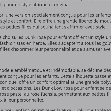
l, pour un style affirmé et original.
or, une version spécialement conçue pour les enfants
tyle et confort. Elle offre une grande liberté de mo
es petites filles qui souhaitent s'affirmer avec style.
 choisi, les Dunk rose pour enfant offrent un style u
fashionistas en herbe. Elles s'adaptent à tous les goûts
filles d'exprimer leur personnalité et de s'amuser av
modèle emblématique et indémodable, se décline dé
nt conçue pour les enfants. Cette silhouette basse et
conique, offre un confort optimal et une grande polyv
s et d'occasions. Les Dunk Low rose pour enfant se d
ose pastel au rose fuchsia, permettant aux petites fill
x à leur personnalité.
e pour enfant, on retrouve la Nike Dunk Low Triple Pi