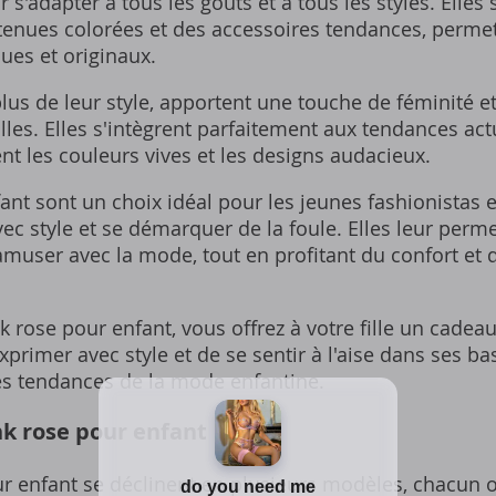
r s'adapter à tous les goûts et à tous les styles. Elles
enues colorées et des accessoires tendances, permett
ues et originaux.
lus de leur style, apportent une touche de féminité et
filles. Elles s'intègrent parfaitement aux tendances ac
ent les couleurs vives et les designs audacieux.
nt sont un choix idéal pour les jeunes fashionistas 
vec style et se démarquer de la foule. Elles leur perm
amuser avec la mode, tout en profitant du confort et d
 rose pour enfant, vous offrez à votre fille un cadea
xprimer avec style et de se sentir à l'aise dans ses ba
es tendances de la mode enfantine.
k rose pour enfant
r enfant se déclinent en plusieurs modèles, chacun o