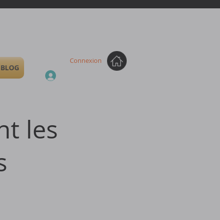
Connexion
BLOG
t les
s