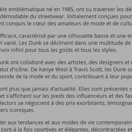
le emblématique né en 1985, ont su traverser les dé
émodable du streetwear. Initialement conçues pour l
t conquis le cœur des amateurs de mode et de cultu
fficace, caractérisé par une silhouette basse et une e
et varié. Les Dunk se déclinent dans une multitude de 
oix infini pour tous les goûts et tous les styles.
Dunk ont collaboré avec des artistes, des designers et 
tatut d'icône. De Kanye West à Travis Scott, les Dunk o
nde de la mode et du sport, contribuant à leur popu
ont plus que jamais d'actualité. Elles sont présentes 
t s'affichent sur les pieds des influenceurs et des fa
ctors se négocient à des prix exorbitants, témoign
ers iconiques.
ter aux tendances et aux modes de vie contemporains
 sont à la fois sportives et élégantes, décontractées et