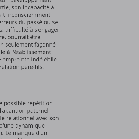
tie, son incapacité à
l ait inconsciemment
 erreurs du passé ou se
a difficulté à s'engager
e, pourrait être
non seulement façonné
e à l'établissement
ne empreinte indélébile
elation père-fils,
e possible répétition
 l'abandon paternel
le relationnel avec son
t d'une dynamique
on. Le manque d'un