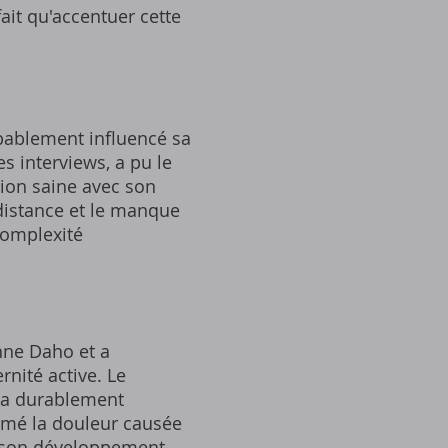
ait qu'accentuer cette
obablement influencé sa
s interviews, a pu le
tion saine avec son
 distance et le manque
 complexité
nne Daho et a
nité active. Le
i a durablement
rimé la douleur causée
ur son développement