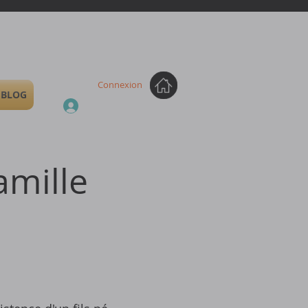
Connexion
BLOG
amille