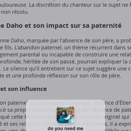
uloureuse. La discrétion du chanteur sur le sujet ne f
 non résolu.
ne Daho et son impact sur sa paternité
tienne Daho, marquée par l'absence de son père, a pr
e fils. L'abandon paternel, un thème récurrent dans se
agement parental ou incapable de construire une rela
profonde, héritée de son passé, pourrait expliquer la
s. Le silence qu'il entretient sur ce sujet suggère une
e et une profonde réflexion sur son rôle de père.
et son influence
don paternel a profondément marqué l'enfance d'Étie
é sa propre paternité, ou plutôt son absence de pater
qué cette blessure profonde, ce manque originel qu
 et ses relations. Dans plusieurs interviews, il a exp
ère, une absence qui a laissé une trace indélébile s