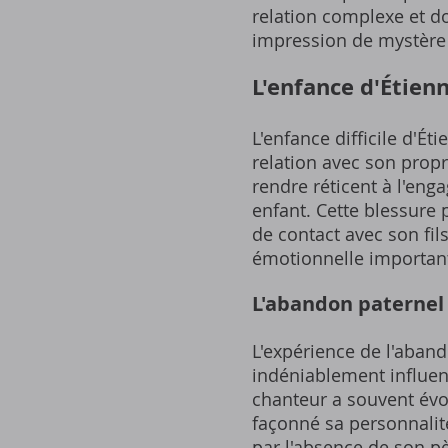
relation complexe et do
impression de mystère
L'enfance d'Étien
L'enfance difficile d'É
relation avec son propr
rendre réticent à l'eng
enfant. Cette blessure 
de contact avec son fil
émotionnelle important
L'abandon paternel 
L'expérience de l'aban
indéniablement influenc
chanteur a souvent évo
façonné sa personnalité
par l'absence de son p