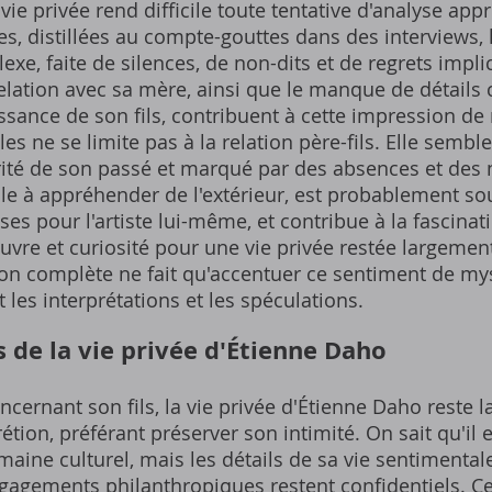
vie privée rend difficile toute tentative d'analyse app
s, distillées au compte-gouttes dans des interviews, 
exe, faite de silences, de non-dits et de regrets impli
elation avec sa mère, ainsi que le manque de détails
ssance de son fils, contribuent à cette impression de
les ne se limite pas à la relation père-fils. Elle sembl
rité de son passé et marqué par des absences et des n
cile à appréhender de l'extérieur, est probablement so
s pour l'artiste lui-même, et contribue à la fascinati
re et curiosité pour une vie privée restée largement
ion complète ne fait qu'accentuer ce sentiment de my
 les interprétations et les spéculations.
s de la vie privée d'Étienne Daho
ncernant son fils, la vie privée d'Étienne Daho reste 
tion, préférant préserver son intimité. On sait qu'il e
ine culturel, mais les détails de sa vie sentimentale
gagements philanthropiques restent confidentiels. Ce