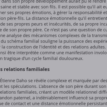
f dans son propre développement aurait pu le rendre
aine et stable avec son fils. Il est possible qu'il ait e
er ses propres émotions, à gérer la responsabilité et
on père-fils. La distance émotionnelle qu'il entretient
de ses propres peurs et insécurités, de sa propre inc
ce de son propre père. Ce n'est pas une question de cu
une analyse des mécanismes complexes de la transmis
 du schéma familial souligne la puissance des expéri
la construction de l'identité et des relations adultes.
ainsi être interprétée comme une manifestation involo
on tragique d'un cycle familial douloureux.
s relations familiales
d'Étienne Daho se révèle complexe et marquée par des
t les spéculations. L'absence de son père durant son
lations familiales, créant un modèle relationnel diffic
abandon paternel, a indéniablement influencé sa propre 
de contact et une distance émotionnelle persistante.