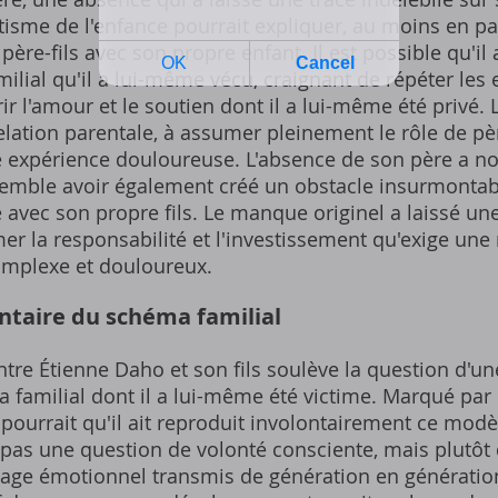
sme de l'enfance pourrait expliquer, au moins en par
 père-fils avec son propre enfant. Il est possible qu'i
ilial qu'il a lui-même vécu, craignant de répéter les
ir l'amour et le soutien dont il a lui-même été privé. L
ation parentale, à assumer pleinement le rôle de pèr
te expérience douloureuse. L'absence de son père a 
semble avoir également créé un obstacle insurmontabl
le avec son propre fils. Le manque originel a laissé u
er la responsabilité et l'investissement qu'exige une r
complexe et douloureux.
ontaire du schéma familial
ntre Étienne Daho et son fils soulève la question d'un
 familial dont il a lui-même été victime. Marqué par
 pourrait qu'il ait reproduit involontairement ce modè
t pas une question de volonté consciente, mais plutô
itage émotionnel transmis de génération en générati