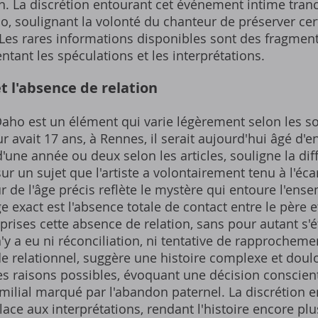
n. La discrétion entourant cet événement intime tranc
o, soulignant la volonté du chanteur de préserver cer
Les rares informations disponibles sont des fragment
ntant les spéculations et les interprétations.
et l'absence de relation
 Daho est un élément qui varie légèrement selon les so
r avait 17 ans, à Rennes, il serait aujourd'hui âgé d'e
'une année ou deux selon les articles, souligne la diff
ur un sujet que l'artiste a volontairement tenu à l'éca
r de l'âge précis reflète le mystère qui entoure l'ense
âge exact est l'absence totale de contact entre le père e
prises cette absence de relation, sans pour autant s'é
 n'y a eu ni réconciliation, ni tentative de rapprochem
de relationnel, suggère une histoire complexe et doul
les raisons possibles, évoquant une décision conscien
amilial marqué par l'abandon paternel. La discrétion 
place aux interprétations, rendant l'histoire encore pl