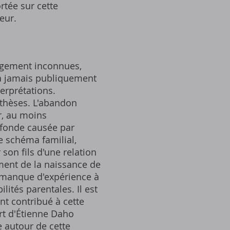
tée sur cette
eur.
argement inconnues,
'a jamais publiquement
terprétations.
thèses. L'abandon
r, au moins
rofonde causée par
ce schéma familial,
son fils d'une relation
ment de la naissance de
e manque d'expérience à
ités parentales. Il est
nt contribué à cette
art d'Étienne Daho
e autour de cette