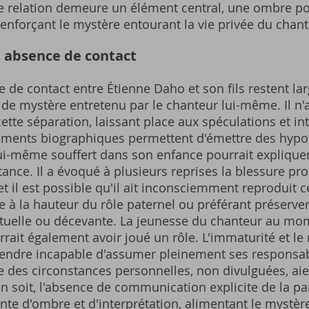
e relation demeure un élément central, une ombre por
renforçant le mystère entourant la vie privée du chant
e absence de contact
e de contact entre Étienne Daho et son fils restent l
 de mystère entretenu par le chanteur lui-même. Il n
cette séparation, laissant place aux spéculations et in
léments biographiques permettent d'émettre des hypo
ui-même souffert dans son enfance pourrait explique
stance. Il a évoqué à plusieurs reprises la blessure p
et il est possible qu'il ait inconsciemment reproduit 
e à la hauteur du rôle paternel ou préférant préserver 
ctuelle ou décevante. La jeunesse du chanteur au mo
rrait également avoir joué un rôle. L'immaturité et l
rendre incapable d'assumer pleinement ses responsabil
 des circonstances personnelles, non divulguées, aie
en soit, l'absence de communication explicite de la p
nte d'ombre et d'interprétation, alimentant le mystèr