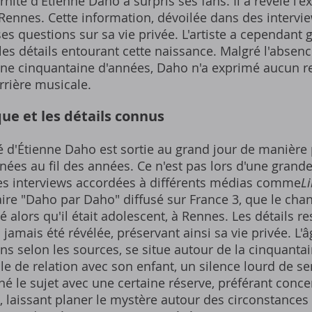
rnité d'Étienne Daho a surpris ses fans. Il a révélé l'ex
à Rennes. Cette information, dévoilée dans des interv
 questions sur sa vie privée. L'artiste a cependant g
t les détails entourant cette naissance. Malgré l'absen
'une cinquantaine d'années, Daho n'a exprimé aucun re
rrière musicale.
que et les détails connus
hé d'Étienne Daho est sortie au grand jour de manière 
nées au fil des années. Ce n'est pas lors d'une gran
des interviews accordées à différents médias comme
L
re "Daho par Daho" diffusé sur France 3, que le chan
é alors qu'il était adolescent, à Rennes. Les détails r
a jamais été révélée, préservant ainsi sa vie privée. L'â
ons selon les sources, se situe autour de la cinquanta
le de relation avec son enfant, un silence lourd de se
nné le sujet avec une certaine réserve, préférant conce
, laissant planer le mystère autour des circonstances