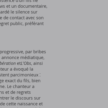
istence d'un fils né
iews et un documentaire,
ardé le silence sur
ce de contact avec son
gret public, préférant
progressive, par bribes
de annonce médiatique,
ibération
et
L'Obs
, ainsi
teur a évoqué la
estent parcimonieux ⁚
ge exact du fils, bien
ine. Le chanteur a
ns et de regrets
ntrer le discours sur
 de cette naissance et