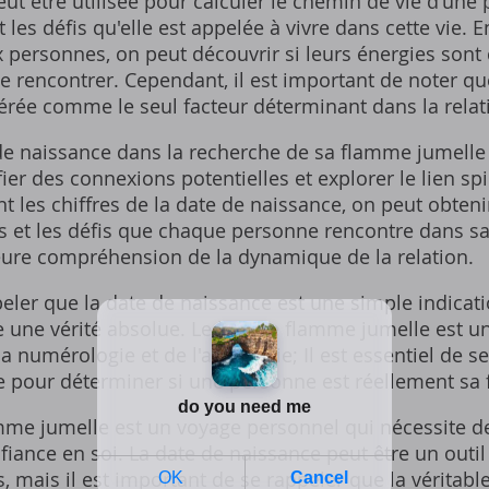
ut être utilisée pour calculer le chemin de vie d'une
t les défis qu'elle est appelée à vivre dans cette vie.
 personnes‚ on peut découvrir si leurs énergies sont
se rencontrer. Cependant‚ il est important de noter q
dérée comme le seul facteur déterminant dans la rela
e de naissance dans la recherche de sa flamme jumelle 
ier des connexions potentielles et explorer le lien spi
 les chiffres de la date de naissance‚ on peut obteni
ses et les défis que chaque personne rencontre dans sa
eure compréhension de la dynamique de la relation.
peler que la date de naissance est une simple indicati
 une vérité absolue. Le lien de flamme jumelle est 
a numérologie et de l'astrologie; Il est essentiel de se 
le pour déterminer si une personne est réellement sa
me jumelle est un voyage personnel qui nécessite de 
fiance en soi. La date de naissance peut être un outil
‚ mais il est important de se rappeler que la vérita