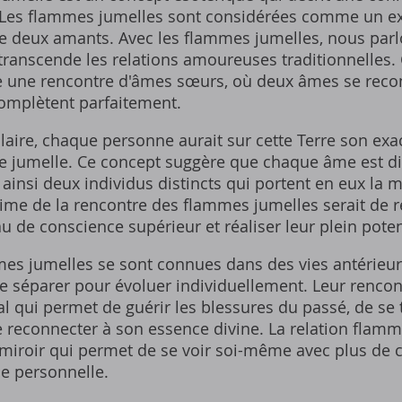
 Les flammes jumelles sont considérées comme un e
re deux amants. Avec les flammes jumelles‚ nous parlo
transcende les relations amoureuses traditionnelles.
 une rencontre d'âmes sœurs‚ où deux âmes se reco
omplètent parfaitement.
aire‚ chaque personne aurait sur cette Terre son exa
e jumelle. Ce concept suggère que chaque âme est di
 ainsi deux individus distincts qui portent en eux la
 ultime de la rencontre des flammes jumelles serait de 
u de conscience supérieur et réaliser leur plein potent
mmes jumelles se sont connues dans des vies antérieur
e séparer pour évoluer individuellement. Leur rencont
 qui permet de guérir les blessures du passé‚ de se
e reconnecter à son essence divine. La relation flam
roir qui permet de se voir soi-même avec plus de cla
e personnelle.