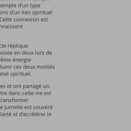
xemple d'un type
ns d'un lien spirituel
 Cette connexion est
nnaissent
cte réplique
visée en deux lors de
 même énergie
réunir ces deux moitiés
iel spirituel.
es et ont partagé un
re dans cette vie est
 transformer
me jumelle est souvent
rté et d'accélérer le