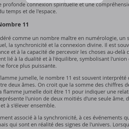
e profonde connexion spirituelle et une compréhensi
du temps et de l'espace.
 Nombre 11
idéré comme un nombre maître en numérologie‚ un s
tuel‚ la synchronicité et la connexion divine. Il est sou
voyance et à la capacité de percevoir les choses au-del
 lié à la dualité et à l'équilibre‚ symbolisant l'unio
e force plus puissante.
 flamme jumelle‚ le nombre 11 est souvent interprét
re deux âmes. On croit que la somme des chiffres de
 flamme jumelle doit être 11 pour indiquer une relati
eprésente l'union de deux moitiés d'une seule âme‚ d
 et à s'élever ensemble.
ment associé à la synchronicité‚ à ces événements q
is qui sont en réalité des signes de l'univers. Lorsq