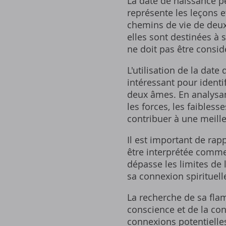
La date de naissance pe
représente les leçons e
chemins de vie de deux
elles sont destinées à 
ne doit pas être consi
L'utilisation de la dat
intéressant pour identif
deux âmes. En analysant
les forces‚ les faibles
contribuer à une meill
Il est important de rap
être interprétée comme
dépasse les limites de l
sa connexion spirituel
La recherche de sa flam
conscience et de la con
connexions potentielles