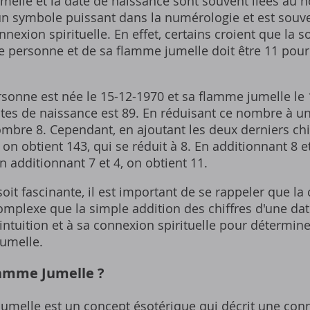
melle et la date de naissance sont souvent liées au
 symbole puissant dans la numérologie et est souve
nnexion spirituelle. En effet‚ certains croient que la
e personne et de sa flamme jumelle doit être 11 pour
rsonne est née le 15-12-1970 et sa flamme jumelle le
ates de naissance est 89. En réduisant ce nombre à un 
ombre 8. Cependant‚ en ajoutant les deux derniers ch
 on obtient 143‚ qui se réduit à 8. En additionnant 8 et
en additionnant 7 et 4‚ on obtient 11.
soit fascinante‚ il est important de se rappeler que 
omplexe que la simple addition des chiffres d'une date
n intuition et à sa connexion spirituelle pour détermin
umelle.
lamme Jumelle ?
umelle est un concept ésotérique qui décrit une co