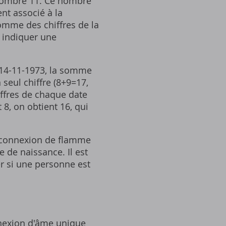
 nombre 11. Ce nombre
nt associé à la
 somme des chiffres de la
 indiquer une
 14-11-1973‚ la somme
seul chiffre (8+9=17‚
iffres de chaque date
 8‚ on obtient 16‚ qui
la connexion de flamme
 de naissance. Il est
er si une personne est
nnexion d'âme unique