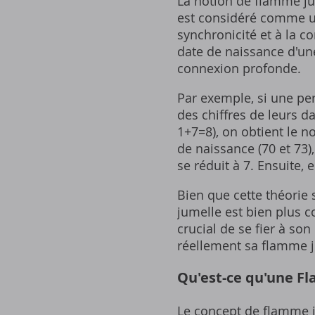
La notion de flamme ju
est considéré comme un
synchronicité et à la co
date de naissance d'un
connexion profonde.
Par exemple‚ si une pe
des chiffres de leurs d
1+7=8)‚ on obtient le n
de naissance (70 et 73)‚
se réduit à 7. Ensuite‚ 
Bien que cette théorie 
jumelle est bien plus c
crucial de se fier à so
réellement sa flamme j
Qu'est-ce qu'une F
Le concept de flamme j