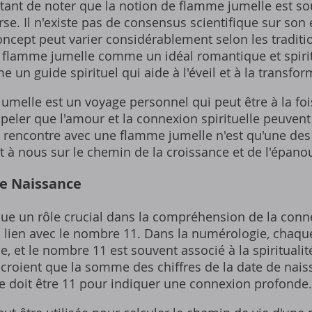
rtant de noter que la notion de flamme jumelle est s
se. Il n'existe pas de consensus scientifique sur son 
concept peut varier considérablement selon les traditio
a flamme jumelle comme un idéal romantique et spirit
e un guide spirituel qui aide à l'éveil et à la transfo
melle est un voyage personnel qui peut être à la fois e
peler que l'amour et la connexion spirituelle peuvent
 rencontre avec une flamme jumelle n'est qu'une d
ent à nous sur le chemin de la croissance et de l'épano
de Naissance
oue un rôle crucial dans la compréhension de la con
lien avec le nombre 11. Dans la numérologie‚ chaqu
‚ et le nombre 11 est souvent associé à la spiritualité‚ 
s croient que la somme des chiffres de la date de nai
e doit être 11 pour indiquer une connexion profonde.