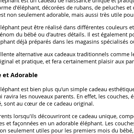
léphant est un cadeau de naissance unique et pratiq
rme d'éléphant, décorées de rubans, de peluches et 
st non seulement adorable, mais aussi très utile pou
éphant peut être réalisé dans différentes couleurs et t
énom du bébé ou d'autres détails. Il est également p
phant déjà préparés dans les magasins spécialisés ou
llente alternative aux cadeaux traditionnels comme l
 original et pratique, et fera certainement plaisir aux 
 et Adorable
léphant est bien plus qu'un simple cadeau esthétique
i ravira les nouveaux parents. En effet, les couches,
, sont au cœur de ce cadeau original.
arents lorsqu'ils découvriront ce cadeau unique, com
s et façonnées en un adorable éléphant. Les couche
non seulement utiles pour les premiers mois du bébé,