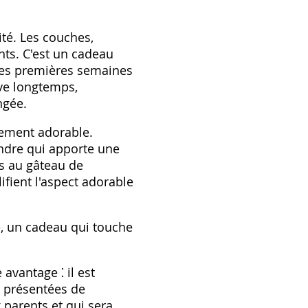
té. Les couches,
ents. C'est un cadeau
 des premières semaines
ve longtemps,
ngée.
lement adorable.
endre qui apporte une
s au gâteau de
fient l'aspect adorable
e, un cadeau qui touche
avantage ⁚ il est
t présentées de
 parents et qui sera