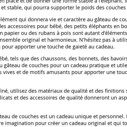
n place et de donner une forme stable à l'éléphant. I
 et stable, qui pourra supporter le poids des couches
'élément qui donnera vie et caractère au gâteau de c
es accessoires pour bébé, des petits éléphants en boi
s en papier ou des rubans à pois sont autant d'élément
ensemble original et harmonieux. N'hésitez pas à utili
 pour apporter une touche de gaieté au cadeau.
ébé, tels que des chaussons, des bonnets, des bavoir
au gâteau de couches pour un cadeau pratique et utile
s vives et de motifs amusants pour apporter une touc
iné, utilisez des matériaux de qualité et des finition
licats et des accessoires de qualité donneront un a
âteau de couches est un cadeau unique et personnel. L
otre imagination pour créer un cadeau original et qui 