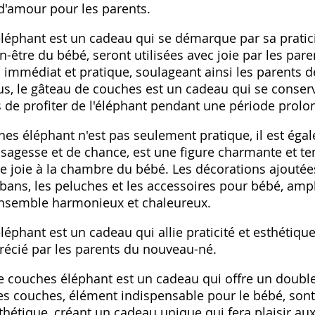
d'amour pour les parents.
léphant est un cadeau qui se démarque par sa pratici
en-être du bébé, seront utilisées avec joie par les par
 immédiat et pratique, soulageant ainsi les parents
us, le gâteau de couches est un cadeau qui se conser
 de profiter de l'éléphant pendant une période prolo
hes éléphant n'est pas seulement pratique, il est éga
 sagesse et de chance, est une figure charmante et t
e joie à la chambre du bébé. Les décorations ajoutée
ans, les peluches et les accessoires pour bébé, ampli
ensemble harmonieux et chaleureux.
éphant est un cadeau qui allie praticité et esthétiqu
précié par les parents du nouveau-né.
 couches éléphant est un cadeau qui offre un double 
Les couches, élément indispensable pour le bébé, son
thétique, créant un cadeau unique qui fera plaisir aux