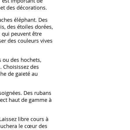
l est important de
 et des décorations.
ouches éléphant. Des
s, des étoiles dorées,
s qui peuvent être
ser des couleurs vives
s ou des hochets,
. Choisissez des
he de gaieté au
s soignées. Des rubans
spect haut de gamme à
aissez libre cours à
touchera le cœur des