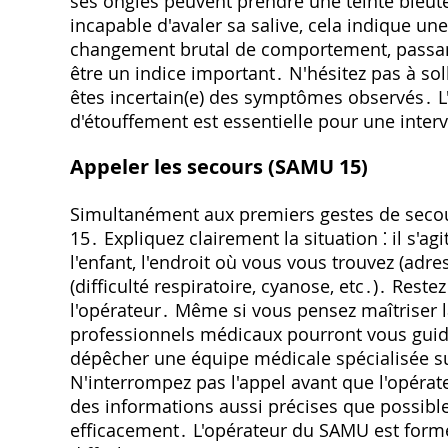
ses ongles peuvent prendre une teinte bleut
incapable d'avaler sa salive, cela indique u
changement brutal de comportement, passant 
être un indice important․ N'hésitez pas à sol
êtes incertain(e) des symptômes observés․ L'
d'étouffement est essentielle pour une interv
Appeler les secours (SAMU 15)
Simultanément aux premiers gestes de seco
15․ Expliquez clairement la situation ⁚ il s'ag
l'enfant, l'endroit où vous vous trouvez (adr
(difficulté respiratoire, cyanose, etc․)․ Res
l'opérateur․ Même si vous pensez maîtriser l
professionnels médicaux pourront vous guider 
dépêcher une équipe médicale spécialisée su
N'interrompez pas l'appel avant que l'opérat
des informations aussi précises que possibl
efficacement․ L'opérateur du SAMU est formé