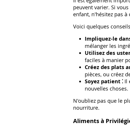
Il est également impor
peuvent varier. Si vous
enfant‚ n'hésitez pas à
Voici quelques conseil
Impliquez-le dans
mélanger les ingr
Utilisez des uste
faciles à manier p
Créez des plats 
pièces‚ ou créez d
Soyez patient ⁚
Il
nouvelles choses.
N'oubliez pas que le pl
nourriture.
Aliments à Privilégi