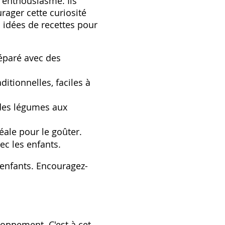
 enthousiasme. Ils
rager cette curiosité
 idées de recettes pour
éparé avec des
ditionnelles‚ faciles à
des légumes aux
éale pour le goûter.
ec les enfants.
s enfants. Encouragez-
loppement. C'est à cet