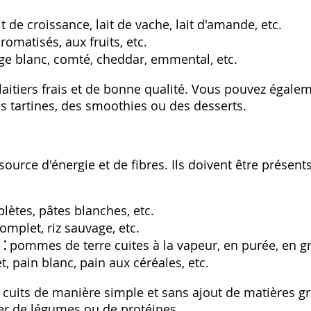
ait de croissance‚ lait de vache‚ lait d'amande‚ etc.
romatisés‚ aux fruits‚ etc.
e blanc‚ comté‚ cheddar‚ emmental‚ etc.
aitiers frais et de bonne qualité. Vous pouvez égaleme
 tartines‚ des smoothies ou des desserts.
source d'énergie et de fibres. Ils doivent être présen
ètes‚ pâtes blanches‚ etc.
complet‚ riz sauvage‚ etc.
⁚
pommes de terre cuites à la vapeur‚ en purée‚ en gra
‚ pain blanc‚ pain aux céréales‚ etc.
 cuits de manière simple et sans ajout de matières g
r de légumes ou de protéines.