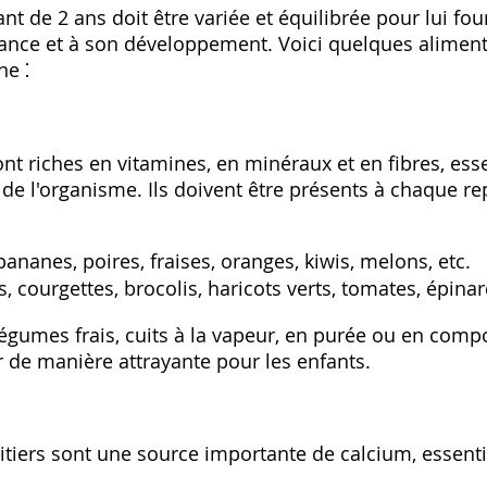
nt de 2 ans doit être variée et équilibrée pour lui fo
sance et à son développement. Voici quelques aliments
ne ⁚
ont riches en vitamines‚ en minéraux et en fibres‚ esse
e l'organisme. Ils doivent être présents à chaque re
anes‚ poires‚ fraises‚ oranges‚ kiwis‚ melons‚ etc.
‚ courgettes‚ brocolis‚ haricots verts‚ tomates‚ épinar
légumes frais‚ cuits à la vapeur‚ en purée ou en compo
er de manière attrayante pour les enfants.
 laitiers sont une source importante de calcium‚ essent