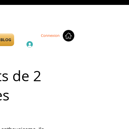
Connexion
BLOG
ts de 2
es