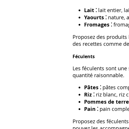
Lait ⁚
lait entier‚ l
Yaourts ⁚
nature‚ a
Fromages ⁚
fromag
Proposez des produits l
des recettes comme des
Féculents
Les féculents sont une 
quantité raisonnable.
Pâtes ⁚
pâtes compl
Riz ⁚
riz blanc‚ riz 
Pommes de terre 
Pain ⁚
pain complet
Proposez des féculents
pouvez les accompagne