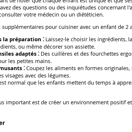
tant de noter que chaque enfant est unique et que ses
 avez des questions ou des inquiétudes concernant l'
 consulter votre médecin ou un diététicien.
s supplémentaires pour cuisiner avec un enfant de 2 a
 la préparation ⁚
Laissez-le choisir les ingrédients‚ 
édients‚ ou même décorer son assiette.
nsiles adaptés ⁚
Des cuillères et des fourchettes erg
our les petites mains.
amusants ⁚
Coupez les aliments en formes originales‚ 
es visages avec des légumes.
 est normal que les enfants mettent du temps à appr
us important est de créer un environnement positif et
er