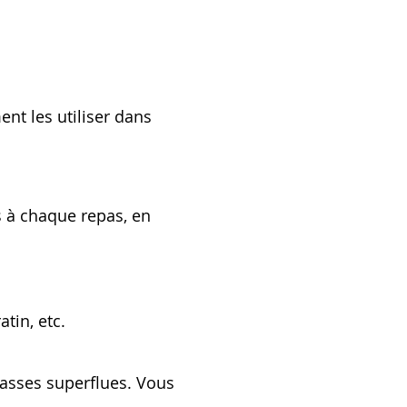
nt les utiliser dans
ts à chaque repas‚ en
tin‚ etc.
rasses superflues. Vous