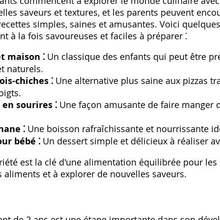
enfants commencent à explorer le monde culinaire avec
les saveurs et textures‚ et les parents peuvent encou
recettes simples‚ saines et amusantes. Voici quelques
t à la fois savoureuses et faciles à préparer ⁚
t maison ⁚
Un classique des enfants qui peut être pr
t naturels.
ois-chiches ⁚
Une alternative plus saine aux pizzas tra
igts.
en sourires ⁚
Une façon amusante de faire manger 
nane ⁚
Une boisson rafraîchissante et nourrissante id
our bébé ⁚
Un dessert simple et délicieux à réaliser av
riété est la clé d'une alimentation équilibrée pour le
ts aliments et à explorer de nouvelles saveurs.
fant de 2 ans est une étape importante dans son déve