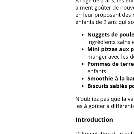
À l'âge de 2 ans‚ les 
aiment goûter de nouvel
en leur proposant des 
enfants de 2 ans qui son
Nuggets de poule
ingrédients sains e
Mini pizzas aux p
manger avec les do
Pommes de terre 
enfants.
Smoothie à la ba
Biscuits sablés p
N'oubliez pas que la va
les à goûter à différen
Introduction
L'alimentation d'un en