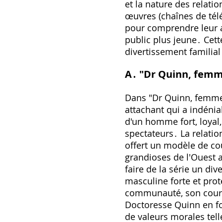
et la nature des relati
œuvres (chaînes de tél
pour comprendre leur ac
public plus jeune․ Cett
divertissement familia
A․ "Dr Quinn, femm
Dans "Dr Quinn, femme
attachant qui a indéni
d'un homme fort, loya
spectateurs․ La relatio
offert un modèle de cou
grandioses de l'Ouest a
faire de la série un di
masculine forte et pro
communauté, son courag
Doctoresse Quinn en fo
de valeurs morales telles