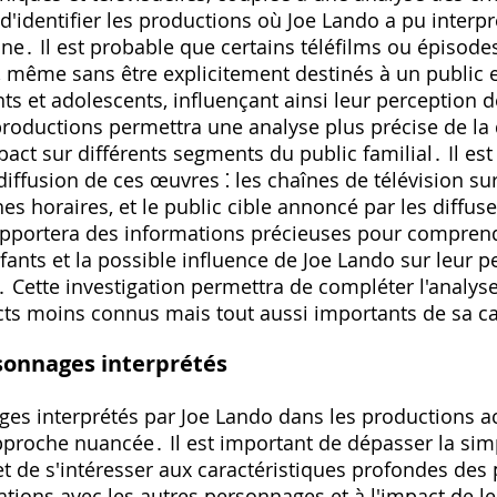
d'identifier les productions où Joe Lando a pu interp
ne․ Il est probable que certains téléfilms ou épisode
 même sans être explicitement destinés à un public e
ts et adolescents, influençant ainsi leur perception d
 productions permettra une analyse plus précise de la 
act sur différents segments du public familial․ Il est
iffusion de ces œuvres ⁚ les chaînes de télévision sur
hes horaires, et le public cible annoncé par les diffus
pportera des informations précieuses pour comprendre
ants et la possible influence de Joe Lando sur leur p
․ Cette investigation permettra de compléter l'analys
ts moins connus mais tout aussi importants de sa ca
rsonnages interprétés
ges interprétés par Joe Lando dans les productions a
pproche nuancée․ Il est important de dépasser la sim
 et de s'intéresser aux caractéristiques profondes des
lations avec les autres personnages et à l'impact de l