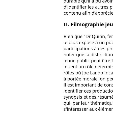
durable qu'il a pu avoi
d'identifier les autres 
contenu afin d'apprécie
II․ Filmographie je
Bien que "Dr Quinn, fe
le plus exposé à un pub
participations à des pr
noter que la distinctio
jeune public peut être 
jouent un rôle détermi
rôles où Joe Lando inca
à portée morale, on peu
Il est important de co
identifier ces producti
synopsis et des résumés
qui, par leur thématiqu
s'intéresser aux élémen