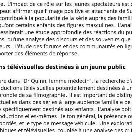
․ L'impact de ce rôle sur les jeunes spectateurs est di
peut affirmer que l'image positive et attachante de Su
ontribué à la popularité de la série auprès des famill
qu'ont certains enfants des figures masculines․ L'anal
cessiterait une étude approfondie des réactions du pu
ainsi qu'une analyse des discours et des souvenirs que 
teurs․ L'étude des forums et des communautés en lign
porter des éléments de réponse․
ns télévisuelles destinées à un jeune public
are dans "Dr Quinn, femme médecin", la recherche d'
ductions télévisuelles potentiellement destinées à un
fondie de sa filmographie․ Il est important de distin
tuelles dans des séries à large audience familiale de
spécifiquement destinés aux enfants․ L'analyse doit 
oductions elles-mêmes ⁚ le ton général, la présence o
bordés, et le type de message véhiculé․ Une explorat
ques et télévisuelles, couplée à une analyse des cri