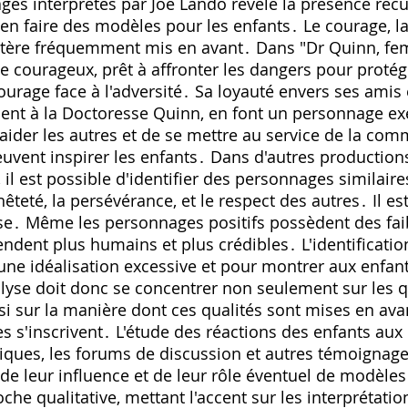
es interprétés par Joe Lando révèle la présence récu
'en faire des modèles pour les enfants․ Le courage, la
ractère fréquemment mis en avant․ Dans "Dr Quinn, f
courageux, prêt à affronter les dangers pour protéger
courage face à l'adversité․ Sa loyauté envers ses ami
ent à la Doctoresse Quinn, en font un personnage e
'aider les autres et de se mettre au service de la co
euvent inspirer les enfants․ Dans d'autres production
il est possible d'identifier des personnages similaire
teté, la persévérance, et le respect des autres․ Il e
se․ Même les personnages positifs possèdent des fai
endent plus humains et plus crédibles․ L'identificatio
 une idéalisation excessive et pour montrer aux enfa
alyse doit donc se concentrer non seulement sur les q
 sur la manière dont ces qualités sont mises en avant
les s'inscrivent․ L'étude des réactions des enfants au
itiques, les forums de discussion et autres témoignag
de leur influence et de leur rôle éventuel de modèles
he qualitative, mettant l'accent sur les interprétatio