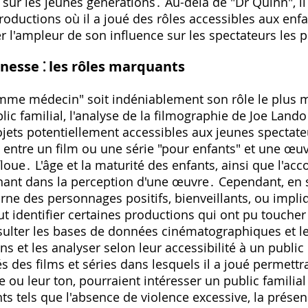
r sur les jeunes générations․ Au-delà de "Dr Quinn", i
productions où il a joué des rôles accessibles aux enfa
r l'ampleur de son influence sur les spectateurs les 
unesse ⁚ les rôles marquants
mme médecin" soit indéniablement son rôle le plus ma
lic familial, l'analyse de la filmographie de Joe Lando
ojets potentiellement accessibles aux jeunes spectateu
n entre un film ou une série "pour enfants" et une œu
floue․ L'âge et la maturité des enfants, ainsi que l'
nant dans la perception d'une œuvre․ Cependant, en s
rne des personnages positifs, bienveillants, ou impli
t identifier certaines productions qui ont pu toucher
nsulter les bases de données cinématographiques et le
ons et les analyser selon leur accessibilité à un publi
 des films et séries dans lesquels il a joué permett
e ou leur ton, pourraient intéresser un public familia
ts tels que l'absence de violence excessive, la présen