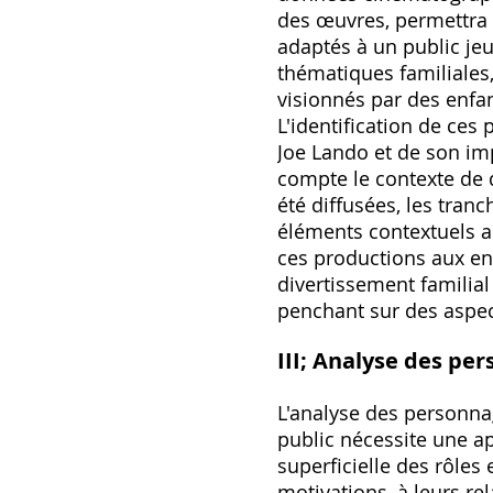
des œuvres, permettra 
adaptés à un public jeu
thématiques familiales,
visionnés par des enfan
L'identification de ces
Joe Lando et de son imp
compte le contexte de d
été diffusées, les tranc
éléments contextuels a
ces productions aux enf
divertissement familial
penchant sur des aspec
III; Analyse des pe
L'analyse des personna
public nécessite une a
superficielle des rôles
motivations, à leurs re