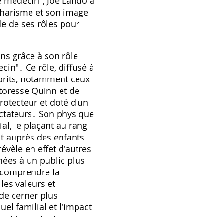
 médecin", Joe Lando a
charisme et son image
de de ses rôles pour
ons grâce à son rôle
in"․ Ce rôle, diffusé à
prits, notamment ceux
ctoresse Quinn et de
otecteur et doté d'un
ctateurs․ Son physique
al, le plaçant au rang
ct auprès des enfants
évèle en effet d'autres
nées à un public plus
 comprendre la
les valeurs et
 de cerner plus
el familial et l'impact