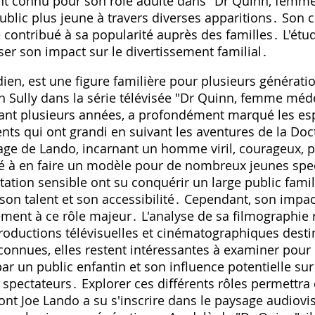
nt connu pour son rôle adulte dans "Dr Quinn, femme
blic plus jeune à travers diverses apparitions․ Son 
 contribué à sa popularité auprès des familles․ L'étu
er son impact sur le divertissement familial․
ien, est une figure familière pour plusieurs générati
Sully dans la série télévisée "Dr Quinn, femme médec
dant plusieurs années, a profondément marqué les es
nts qui ont grandi en suivant les aventures de la Do
e de Lando, incarnant un homme viril, courageux, pr
ué à en faire un modèle pour de nombreux jeunes spe
tation sensible ont su conquérir un large public famili
son talent et son accessibilité․ Cependant, son impa
ment à ce rôle majeur․ L'analyse de sa filmographie r
roductions télévisuelles et cinématographiques desti
onnues, elles restent intéressantes à examiner pour
ar un public enfantin et son influence potentielle sur 
 spectateurs․ Explorer ces différents rôles permettra
nt Joe Lando a su s'inscrire dans le paysage audiovisu