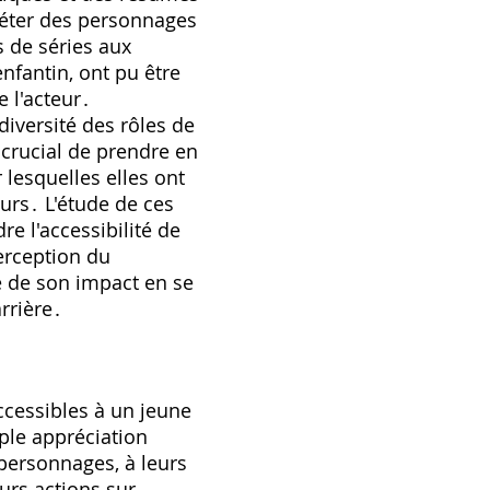
réter des personnages
s de séries aux
nfantin, ont pu être
e l'acteur․
diversité des rôles de
 crucial de prendre en
 lesquelles elles ont
eurs․ L'étude de ces
 l'accessibilité de
erception du
e de son impact en se
rrière․
ccessibles à un jeune
ple appréciation
 personnages, à leurs
eurs actions sur