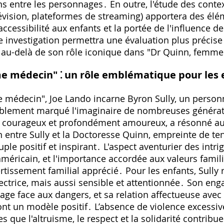
ons entre les personnages․ En outre, l'étude des conte
évision, plateformes de streaming) apportera des él
cessibilité aux enfants et la portée de l'influence d
e investigation permettra une évaluation plus précise
l au-delà de son rôle iconique dans "Dr Quinn, femm
e médecin" ⁚ un rôle emblématique pour les 
 médecin", Joe Lando incarne Byron Sully, un perso
ablement marqué l'imaginaire de nombreuses générati
l, courageux et profondément amoureux, a résonné a
n entre Sully et la Doctoresse Quinn, empreinte de ten
ple positif et inspirant․ L'aspect aventurier des intri
méricain, et l'importance accordée aux valeurs famili
vertissement familial apprécié․ Pour les enfants, Sully
tectrice, mais aussi sensible et attentionnée․ Son en
e face aux dangers, et sa relation affectueuse avec 
nt un modèle positif․ L’absence de violence excessive
 que l'altruisme, le respect et la solidarité contribuent