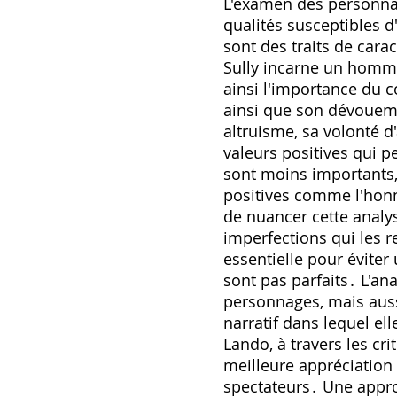
L'examen des personnag
qualités susceptibles d
sont des traits de ca
Sully incarne un homme 
ainsi l'importance du 
ainsi que son dévouem
altruisme, sa volonté d
valeurs positives qui p
sont moins importants, 
positives comme l'honnê
de nuancer cette analy
imperfections qui les r
essentielle pour éviter
sont pas parfaits․ L'an
personnages, mais aussi
narratif dans lequel el
Lando, à travers les cr
meilleure appréciation 
spectateurs․ Une approc