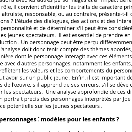
rôle, il convient d'identifier les traits de caractère pr
ltruiste, responsable, ou au contraire, présente-t-il 
ions ? L'étude des dialogues, des actions et des inte
 personnalité et de déterminer s'il peut être consi
 les jeunes spectateurs․ Il est essentiel de prendre e
duction․ Un personnage peut être perçu différemment 
․ L'analyse doit donc tenir compte des thèmes abordés
anière dont le personnage interagit avec ces éléments
e avec d'autres personnages, notamment les enfants
 reflètent les valeurs et les comportements du person
eut avoir sur un public jeune․ Enfin, il est important d
de l'œuvre, s'il apprend de ses erreurs, s'il se déve
ar les spectateurs․ Une analyse approfondie de ces di
n portrait précis des personnages interprétés par Joe
ce potentielle sur les jeunes spectateurs․
 personnages ⁚ modèles pour les enfants ?