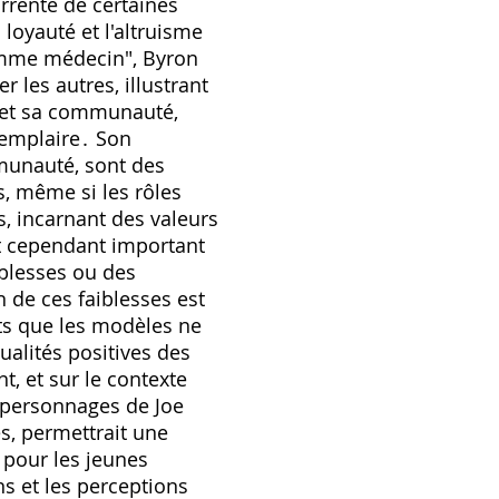
rrente de certaines
 loyauté et l'altruisme
emme médecin", Byron
 les autres, illustrant
s et sa communauté,
xemplaire․ Son
mmunauté, sont des
s, même si les rôles
s, incarnant des valeurs
st cependant important
blesses ou des
n de ces faiblesses est
nts que les modèles ne
ualités positives des
, et sur le contexte
x personnages de Joe
es, permettrait une
 pour les jeunes
ns et les perceptions