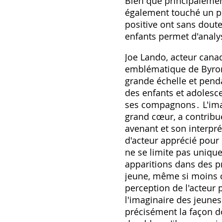
Bien que principaleme
également touché un pu
positive ont sans doute
enfants permet d'analys
Joe Lando, acteur canad
emblématique de Byron 
grande échelle et pen
des enfants et adolesce
ses compagnons․ L'imag
grand cœur, a contrib
avenant et son interpré
d'acteur apprécié pour 
ne se limite pas unique
apparitions dans des p
jeune, même si moins c
perception de l'acteur p
l'imaginaire des jeunes
précisément la façon do