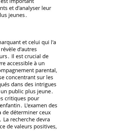
l est important
nts et d'analyser leur
plus jeunes․
rquant et celui qui l'a
 révèle d'autres
rs․ Il est crucial de
vre accessible à un
accompagnement parental,
e concentrant sur les
qués dans des intrigues
 un public plus jeune․
s critiques pour
c enfantin․ L'examen des
ra de déterminer ceux
l․ La recherche devra
ce de valeurs positives,