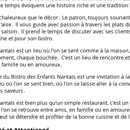
le temps évoquent une histoire riche et une tradition
i chaleureux que le décor․ Le patron, toujours souriant
ise․ Il vous guide avec passion à travers les plats d
 saison․ Il prend le temps de discuter avec ses clients
ine et pour son bistro․
antais est un lieu où l'on se sent comme à la maison,
ent, chaque bouchée․ C'est un lieu de rencontre et 
n famille ou en amoureux․
 du Bistro des Enfants Nantais est une invitation à la
eu où l'on se sent bien, où l'on se laisse aller à la con
s saveurs․
antais est bien plus qu'un simple restaurant, c'est un 
ù l'on se retrouve entre amis, en famille ou en amoure
peut se détendre et profiter de la bonne cuisine et d
té et Attentionné