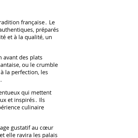
radition française․ Le
 authentiques, préparés
é et à la qualité, un
n avant des plats
nantaise, ou le crumble
 la perfection, les
․
lentueux qui mettent
ux et inspirés․ Ils
érience culinaire
yage gustatif au cœur
t elle ravira les palais