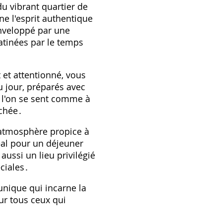
du vibrant quartier de
ne l'esprit authentique
enveloppé par une
atinées par le temps
 et attentionné, vous
u jour, préparés avec
ù l'on se sent comme à
chée․
e atmosphère propice à
déal pour un déjeuner
ussi un lieu privilégié
ciales․
unique qui incarne la
our tous ceux qui
․