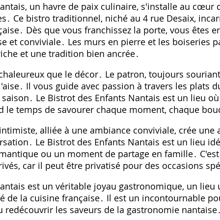
antais, un havre de paix culinaire, s'installe au cœur 
s․ Ce bistro traditionnel, niché au 4 rue Desaix, incar
çaise․ Dès que vous franchissez la porte, vous êtes 
 et conviviale․ Les murs en pierre et les boiseries p
iche et une tradition bien ancrée․
i chaleureux que le décor․ Le patron, toujours souriant
ise․ Il vous guide avec passion à travers les plats d
e saison․ Le Bistrot des Enfants Nantais est un lieu o
end le temps de savourer chaque moment, chaque bou
intimiste, alliée à une ambiance conviviale, crée un
ersation․ Le Bistrot des Enfants Nantais est un lieu i
omantique ou un moment de partage en famille․ C'est a
vés, car il peut être privatisé pour des occasions spé
antais est un véritable joyau gastronomique, un lieu 
ité de la cuisine française․ Il est un incontournable p
u redécouvrir les saveurs de la gastronomie nantaise