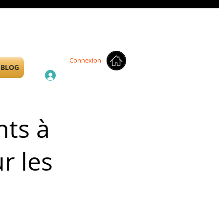
Connexion
BLOG
nts à
r les