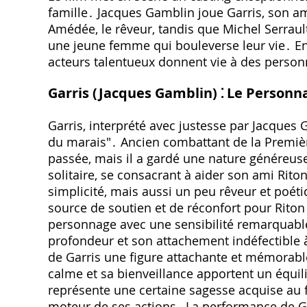
famille․ Jacques Gamblin joue Garris‚ son am
Amédée‚ le rêveur‚ tandis que Michel Serrault
une jeune femme qui bouleverse leur vie․ En
acteurs talentueux donnent vie à des perso
Garris (Jacques Gamblin) ⁚ Le Personn
Garris‚ interprété avec justesse par Jacques
du marais"․ Ancien combattant de la Premiè
passée‚ mais il a gardé une nature généreuse 
solitaire‚ se consacrant à aider son ami Rit
simplicité‚ mais aussi un peu rêveur et poét
source de soutien et de réconfort pour Riton
personnage avec une sensibilité remarquable
profondeur et son attachement indéfectible à
de Garris une figure attachante et mémorable
calme et sa bienveillance apportent un équili
représente une certaine sagesse acquise au fi
moteur de ses actions․ La performance de Ga