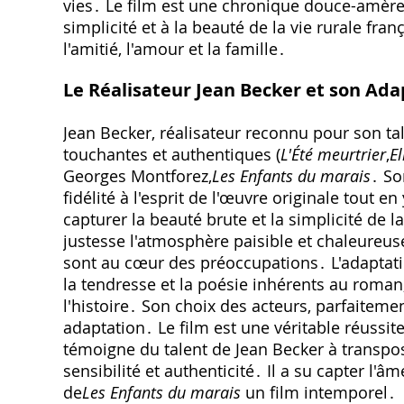
vies․ Le film est une chronique douce-amère‚
simplicité et à la beauté de la vie rurale fra
l'amitié‚ l'amour et la famille․
Le Réalisateur Jean Becker et son Ad
Jean Becker‚ réalisateur reconnu pour son ta
touchantes et authentiques (
L'Été meurtrier
‚
El
Georges Montforez‚
Les Enfants du marais
․ So
fidélité à l'esprit de l'œuvre originale tout 
capturer la beauté brute et la simplicité de l
justesse l'atmosphère paisible et chaleureus
sont au cœur des préoccupations․ L'adaptat
la tendresse et la poésie inhérents au roman
l'histoire․ Son choix des acteurs‚ parfaitemen
adaptation․ Le film est une véritable réuss
témoigne du talent de Jean Becker à transpose
sensibilité et authenticité․ Il a su capter l'
de
Les Enfants du marais
un film intemporel․