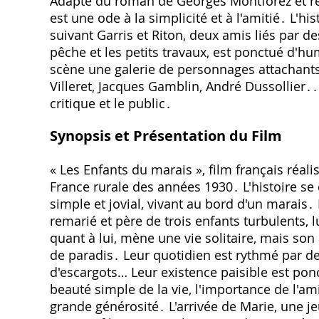
Adapté du roman de Georges Montforez et réa
est une ode à la simplicité et à l'amitié․ L'h
suivant Garris et Riton‚ deux amis liés par de
pêche et les petits travaux‚ est ponctué d'
scène une galerie de personnages attachants‚
Villeret‚ Jacques Gamblin‚ André Dussollier․
critique et le public․
Synopsis et Présentation du Film
« Les Enfants du marais »‚ film français réal
France rurale des années 1930․ L'histoire se
simple et jovial‚ vivant au bord d'un marais․
remarié et père de trois enfants turbulents‚ 
quant à lui‚ mène une vie solitaire‚ mais son a
de paradis․ Leur quotidien est rythmé par de
d'escargots… Leur existence paisible est pon
beauté simple de la vie‚ l'importance de l'a
grande générosité․ L'arrivée de Marie‚ une 