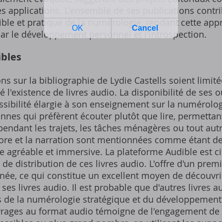
s applications. L'ensemble de ses publications contri
le et pratique de la numérologie, rendant cette app
par le développement personnel et l'introspection.
ibles
ns sur la bibliographie de Lydie Castells soient limité
né l'existence de livres audio. La disponibilité de ses
sibilité élargie à son enseignement sur la numérolog
nnes qui préfèrent écouter plutôt que lire, permettan
pendant les trajets, les tâches ménagères ou tout au
onore et la narration sont mentionnées comme étant de
e agréable et immersive. La plateforme Audible est 
e distribution de ces livres audio. L'offre d'un premie
ée, ce qui constitue un excellent moyen de découvrir
e ses livres audio. Il est probable que d'autres livres 
s de la numérologie stratégique et du développement
vrages au format audio témoigne de l'engagement de L