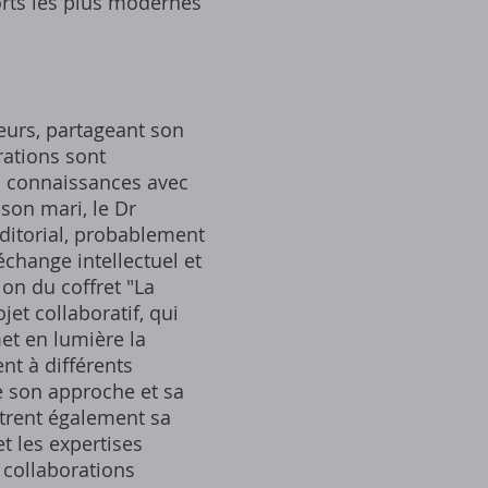
orts les plus modernes
eurs, partageant son
rations sont
es connaissances avec
son mari, le Dr
 éditorial, probablement
change intellectuel et
on du coffret "La
et collaboratif, qui
et en lumière la
nt à différents
e son approche et sa
ntrent également sa
et les expertises
 collaborations