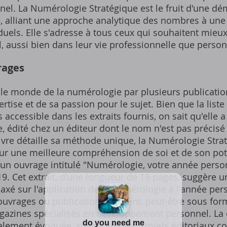
l. La Numérologie Stratégique est le fruit d'une dé
e, alliant une approche analytique des nombres à une
duels. Elle s'adresse à tous ceux qui souhaitent mieux
l, aussi bien dans leur vie professionnelle que person
rages
i le monde de la numérologie par plusieurs publicatio
tise et de sa passion pour le sujet. Bien que la liste
 accessible dans les extraits fournis, on sait qu'elle 
e, édité chez un éditeur dont le nom n'est pas précisé 
vre détaille sa méthode unique, la Numérologie Straté
ur une meilleure compréhension de soi et de son poten
un ouvrage intitulé "Numérologie, votre année person
19. Cet extrait, d'une longueur de 19 pages, suggère 
xé sur l'application de la numérologie à l'année perso
uvrages ou publications existent, peut-être sous form
gazines spécialisés en développement personnel. La 
alement évoquée, suggérant des projets éditoriaux col