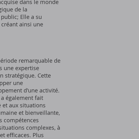
acquise dans le monde
gique de la
public; Elle a su
 créant ainsi une
e période remarquable de
is une expertise
on stratégique. Cette
opper une
pement d'une activité.
 a également fait
et aux situations
aine et bienveillante,
es compétences
 situations complexes, à
et efficaces. Plus