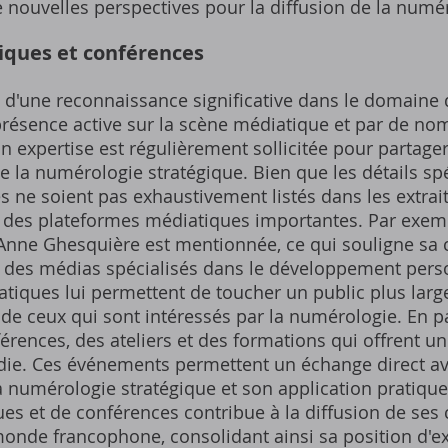
 nouvelles perspectives pour la diffusion de la numér
iques et conférences
e d'une reconnaissance significative dans le domaine
 présence active sur la scène médiatique et par de no
n expertise est régulièrement sollicitée pour partage
 la numérologie stratégique. Bien que les détails sp
 ne soient pas exhaustivement listés dans les extraits
ur des plateformes médiatiques importantes. Par exem
ne Ghesquière est mentionnée, ce qui souligne sa cr
des médias spécialisés dans le développement person
tiques lui permettent de toucher un public plus large
e ceux qui sont intéressés par la numérologie. En pa
rences, des ateliers et des formations qui offrent u
die. Ces événements permettent un échange direct ave
 numérologie stratégique et son application pratiqu
ues et de conférences contribue à la diffusion de ses
nde francophone, consolidant ainsi sa position d'e