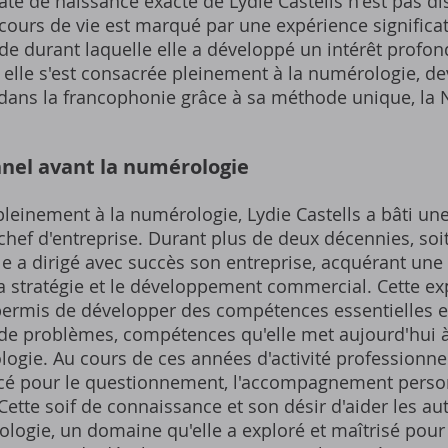
te de naissance exacte de Lydie Castells n'est pas di
ours de vie est marqué par une expérience signific
ode durant laquelle elle a développé un intérêt profo
 elle s'est consacrée pleinement à la numérologie, d
dans la francophonie grâce à sa méthode unique, la
nnel avant la numérologie
leinement à la numérologie, Lydie Castells a bâti une 
 chef d'entreprise. Durant plus de deux décennies, soi
le a dirigé avec succès son entreprise, acquérant un
 stratégie et le développement commercial. Cette ex
 permis de développer des compétences essentielles e
n de problèmes, compétences qu'elle met aujourd'hui à
gie. Au cours de ces années d'activité professionnell
cé pour le questionnement, l'accompagnement person
 Cette soif de connaissance et son désir d'aider les au
logie, un domaine qu'elle a exploré et maîtrisé pour 