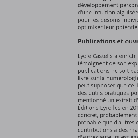
développement personne
d'une intuition aiguisé
pour les besoins indivi
optimiser leur potentie
Publications et ouv
Lydie Castells a enrich
témoignent de son exper
publications ne soit pas
livre sur la numérologi
peut supposer que ce li
des outils pratiques po
mentionné un extrait d'
Éditions Eyrolles en 20
concret, probablement a
probable que d'autres o
contributions à des ma
d'autres auteurs est ég