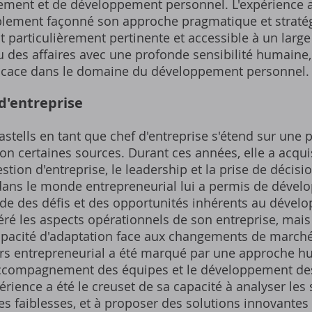
ement et de développement personnel. L'expérience 
ablement façonné son approche pragmatique et straté
 particulièrement pertinente et accessible à un large 
 des affaires avec une profonde sensibilité humaine,
ficace dans le domaine du développement personnel.
d'entreprise
astells en tant que chef d'entreprise s'étend sur un
lon certaines sources. Durant ces années, elle a acqu
tion d'entreprise, le leadership et la prise de décisi
ans le monde entrepreneurial lui a permis de dével
 des défis et des opportunités inhérents au dévelop
ré les aspects opérationnels de son entreprise, mais
pacité d'adaptation face aux changements de marché 
s entrepreneurial a été marqué par une approche hum
l'accompagnement des équipes et le développement d
périence a été le creuset de sa capacité à analyser les
 les faiblesses, et à proposer des solutions innovantes 