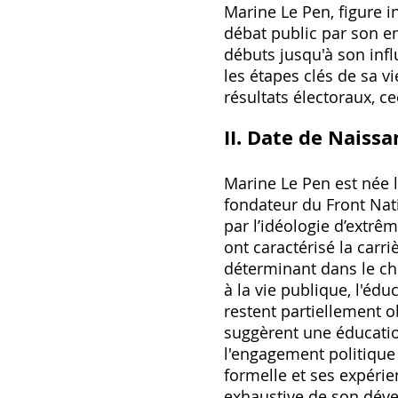
Marine Le Pen‚ figure 
débat public par son 
débuts jusqu'à son infl
les étapes clés de sa v
résultats électoraux‚ ce
II. Date de Naissa
Marine Le Pen est née l
fondateur du Front Nat
par l’idéologie d’extr
ont caractérisé la carr
déterminant dans le cho
à la vie publique‚ l'éd
restent partiellement o
suggèrent une éducation
l'engagement politique
formelle et ses expérie
exhaustive de son dével