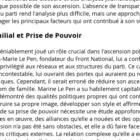
ue possible de son ascension. L'absence de transpar
 parti rend l'analyse plus difficile‚ mais une appro
ger les principaux facteurs qui ont contribué à son s
milial et Prise de Pouvoir
ndéniablement joué un rôle crucial dans l'ascension po
an-Marie Le Pen‚ fondateur du Front National‚ lui a conf
rivilégié aux réseaux et aux structures du parti. Ce ca
ncontestable‚ lui ouvrant des portes qui auraient pu 
tiques. Cependant‚ il serait erroné de réduire son as
 de famille. Marine Le Pen a su habilement capitalis
démontré des qualités politiques propres qui ont cont
truire sa propre image‚ développer son style et affir
e de sa prise de pouvoir nécessite une étude approfon
ses en œuvre‚ des alliances qu'elle a nouées et des op
on n'a pas été sans obstacles‚ et elle a dû faire face
des critiques externes. La relation complexe qu'elle a