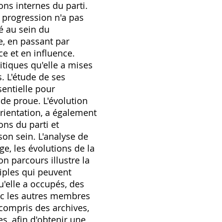
ons internes du parti.
a progression n'a pas
é au sein du
e‚ en passant par
ce et en influence.
itiques qu'elle a mises
s. L'étude de ses
sentielle pour
de proue. L'évolution
orientation‚ a également
ons du parti et
son sein. L'analyse de
e‚ les évolutions de la
n parcours illustre la
iples qui peuvent
u'elle a occupés‚ des
vec les autres membres
y compris des archives‚
s‚ afin d'obtenir une