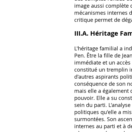
image aussi complète q
mécanismes internes du
critique permet de déga
III.A. Héritage Fa
L'héritage familial a i
Pen. Être la fille de Je
immédiate et un accès p
constitué un tremplin i
d'autres aspirants poli
conséquence de son nom
mais elle a également 
pouvoir. Elle a su cons
sein du parti. L'analys
politiques qu'elle a mi
surmontées. Son ascensi
internes au parti et à 