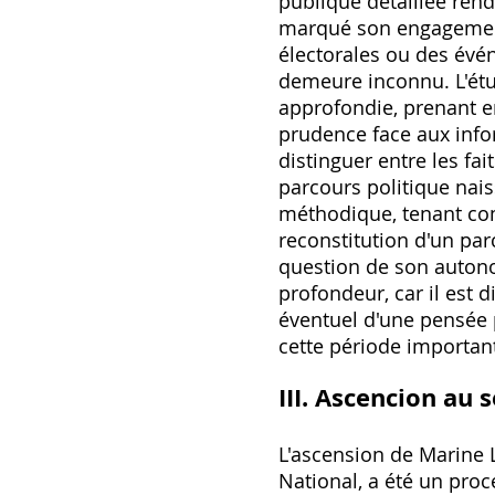
publique détaillée rend
marqué son engagement.
électorales ou des évén
demeure inconnu. L'ét
approfondie‚ prenant e
prudence face aux infor
distinguer entre les fai
parcours politique na
méthodique‚ tenant com
reconstitution d'un pa
question de son autono
profondeur‚ car il est 
éventuel d'une pensée p
cette période importan
III. Ascencion au
L'ascension de Marine
National‚ a été un pro