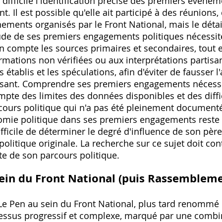
 difficile l'identification précise des premiers événe
 Il est possible qu'elle ait participé à des réunion
ements organisés par le Front National‚ mais le détai
ude de ses premiers engagements politiques nécessit
n compte les sources primaires et secondaires‚ tout 
mations non vérifiées ou aux interprétations partisane
ts établis et les spéculations‚ afin d'éviter de fausser 
issant. Comprendre ses premiers engagements nécess
pte des limites des données disponibles et des diffic
rcours politique qui n'a pas été pleinement documenté
mie politique dans ses premiers engagements reste 
difficile de déterminer le degré d'influence de son pè
olitique originale. La recherche sur ce sujet doit cont
te de son parcours politique.
 sein du Front National (puis Rassemblem
 Le Pen au sein du Front National‚ plus tard renom
cessus progressif et complexe‚ marqué par une combin