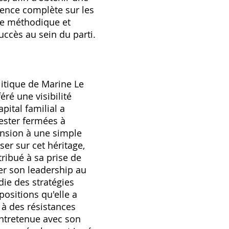
ence complète sur les
che méthodique et
uccès au sein du parti.
litique de Marine Le
éré une visibilité
pital familial a
rester fermées à
cension à une simple
er sur cet héritage‚
ribué à sa prise de
mer son leadership au
die des stratégies
positions qu'elle a
 à des résistances
 entretenue avec son