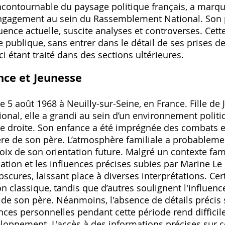
incontournable du paysage politique français‚ a mar
engagement au sein du Rassemblement National. Son 
uence actuelle‚ suscite analyses et controverses. Cett
ie publique‚ sans entrer dans le détail de ses prises d
ci étant traité dans des sections ultérieures.
nce et Jeunesse
e 5 août 1968 à Neuilly-sur-Seine‚ en France. Fille de
ional‚ elle a grandi au sein d’un environnement poli
ême droite. Son enfance a été imprégnée des combats e
ière de son père. L’atmosphère familiale a probableme
ix de son orientation future. Malgré un contexte fam
ucation et les influences précises subies par Marine L
bscures‚ laissant place à diverses interprétations. Ce
 classique‚ tandis que d’autres soulignent l'influen
 de son père. Néanmoins‚ l'absence de détails précis
nces personnelles pendant cette période rend difficil
oppement. L'accès à des informations précises sur ce 