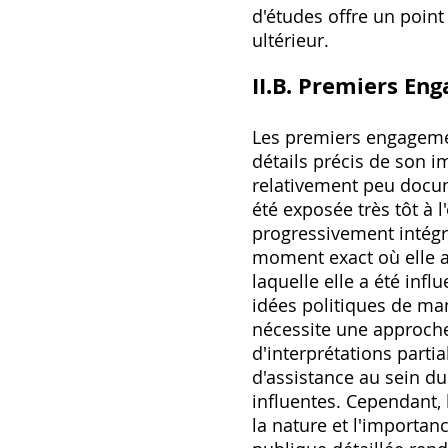
d'études offre un poi
ultérieur.
II.B. Premiers En
Les premiers engagemen
détails précis de son i
relativement peu docum
été exposée très tôt à 
progressivement intégré 
moment exact où elle a
laquelle elle a été inf
idées politiques de ma
nécessite une approche
d'interprétations parti
d'assistance au sein d
influentes. Cependant‚
la nature et l'importan