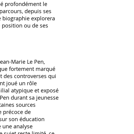
qué profondément le
parcours‚ depuis ses
e biographie explorera
e position ou de ses
 Jean-Marie Le Pen‚
tique fortement marqué
t des controverses qui
nt joué un rôle
ilial atypique et exposé
e Pen durant sa jeunesse
rtaines sources
ce précoce de
 sur son éducation
e une analyse
sujet reste limité‚ ce