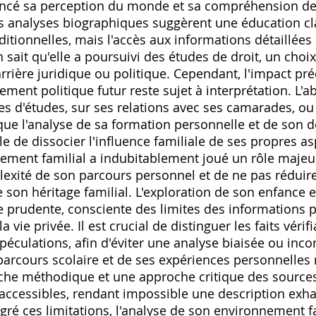
encé sa perception du monde et sa compréhension des
s analyses biographiques suggèrent une éducation c
aditionnelles‚ mais l'accès aux informations détaillée
n sait qu'elle a poursuivi des études de droit‚ un choix
rrière juridique ou politique. Cependant‚ l'impact pr
ment politique futur reste sujet à interprétation. L'
ées d'études‚ sur ses relations avec ses camarades‚ 
ique l'analyse de sa formation personnelle et de son
icile de dissocier l'influence familiale de ses propres as
ement familial a indubitablement joué un rôle majeur
exité de son parcours personnel et de ne pas réduire
son héritage familial. L'exploration de son enfance e
 prudente‚ consciente des limites des informations p
 vie privée. Il est crucial de distinguer les faits vérif
spéculations‚ afin d'éviter une analyse biaisée ou inc
arcours scolaire et de ses expériences personnelles r
che méthodique et une approche critique des sources
naccessibles‚ rendant impossible une description exh
gré ces limitations‚ l'analyse de son environnement f