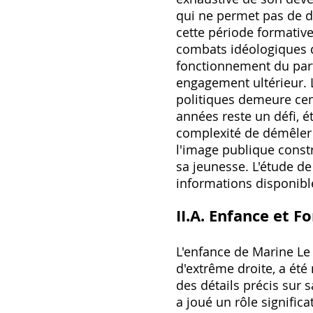
qui ne permet pas de d
cette période formative
combats idéologiques d
fonctionnement du part
engagement ultérieur. L
politiques demeure ce
années reste un défi‚ é
complexité de démêler l'
l'image publique const
sa jeunesse. L'étude d
informations disponibles
II.A. Enfance et 
L'enfance de Marine Le
d'extrême droite‚ a ét
des détails précis sur s
a joué un rôle signific