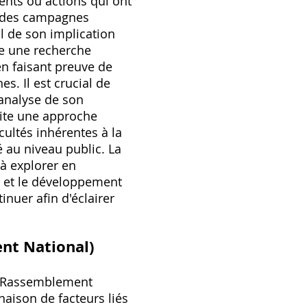
ments ou actions qui ont
s‚ des campagnes
l de son implication
e une recherche
en faisant preuve de
s. Il est crucial de
l'analyse de son
ite une approche
ultés inhérentes à la
 au niveau public. La
à explorer en
re et le développement
inuer afin d'éclairer
ent National)
mé Rassemblement
aison de facteurs liés