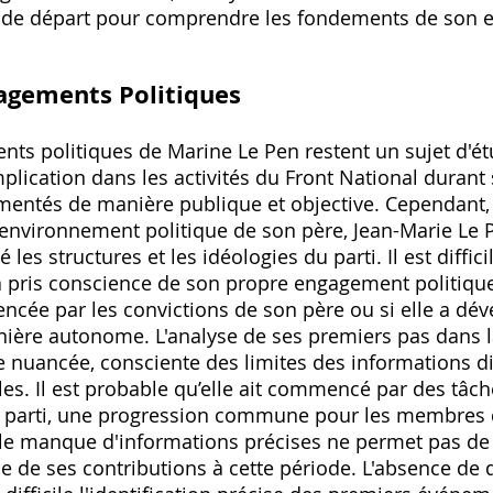
nt de départ pour comprendre les fondements de son 
gagements Politiques
ts politiques de Marine Le Pen restent un sujet d'ét
mplication dans les activités du Front National durant
entés de manière publique et objective. Cependant‚ il
l'environnement politique de son père‚ Jean-Marie Le P
les structures et les idéologies du parti. Il est diffic
 pris conscience de son propre engagement politiqu
luencée par les convictions de son père ou si elle a d
nière autonome. L'analyse de ses premiers pas dans la
 nuancée‚ consciente des limites des informations di
ales. Il est probable qu’elle ait commencé par des tâc
u parti‚ une progression commune pour les membres d
 le manque d'informations précises ne permet pas de 
ce de ses contributions à cette période. L'absence d