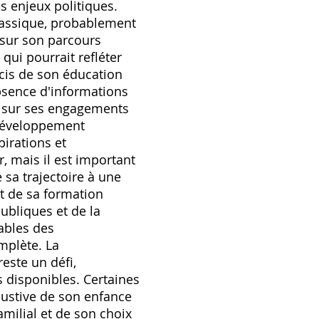
 enjeux politiques.
lassique‚ probablement
s sur son parcours
 qui pourrait refléter
écis de son éducation
absence d'informations
ou sur ses engagements
 développement
pirations et
‚ mais il est important
 sa trajectoire à une
t de sa formation
ubliques et de la
iables des
omplète. La
este un défi‚
 disponibles. Certaines
austive de son enfance
amilial et de son choix