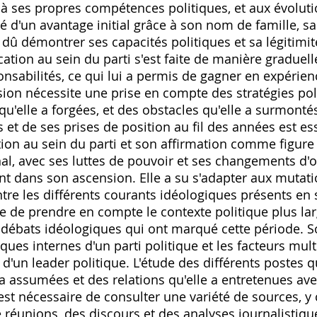
‚ à ses propres compétences politiques‚ et aux évoluti
cié d'un avantage initial grâce à son nom de famille‚ s
 dû démontrer ses capacités politiques et sa légitimit
ion au sein du parti s'est faite de manière graduell
ponsabilités‚ ce qui lui a permis de gagner en expérien
ion nécessite une prise en compte des stratégies pol
 qu'elle a forgées‚ et des obstacles qu'elle a surmonté
s et de ses prises de position au fil des années est es
on au sein du parti et son affirmation comme figure 
al‚ avec ses luttes de pouvoir et ses changements d'
t dans son ascension. Elle a su s'adapter aux mutati
re les différents courants idéologiques présents en 
 de prendre en compte le contexte politique plus larg
s débats idéologiques qui ont marqué cette période. So
es internes d'un parti politique et les facteurs mult
 d'un leader politique. L'étude des différents postes q
 a assumées et des relations qu'elle a entretenues a
l est nécessaire de consulter une variété de sources‚ 
éunions‚ des discours et des analyses journalistique