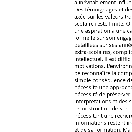
a inévitablement influ
Des témoignages et de
axée sur les valeurs tr
scolaire reste limité. O
une aspiration à une ca
formelle sur son engage
détaillées sur ses ann
extra-scolaires‚ compl
intellectuel. Il est diff
motivations. L'environn
de reconnaître la compl
simple conséquence de 
nécessite une approche
nécessité de préserver la
interprétations et des 
reconstruction de son p
nécessitant une recher
informations restent i
et de sa formation. Mal