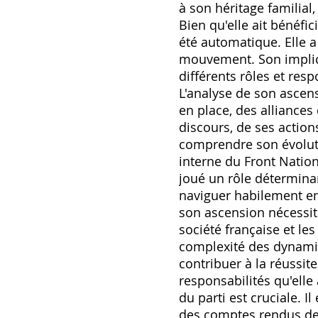
à son héritage familial
Bien qu'elle ait bénéfi
été automatique. Elle a
mouvement. Son implicat
différents rôles et res
L'analyse de son ascens
en place‚ des alliances
discours‚ de ses action
comprendre son évoluti
interne du Front Nation
joué un rôle déterminan
naviguer habilement ent
son ascension nécessite
société française et le
complexité des dynamiqu
contribuer à la réussite
responsabilités qu'elle
du parti est cruciale. I
des comptes rendus de r