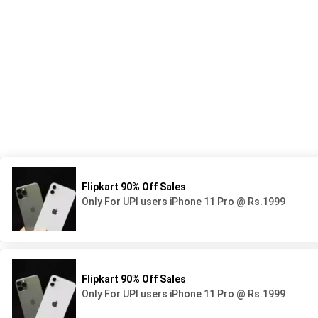
539 Avenue du Lycée - BP44
05 58 78 92 92