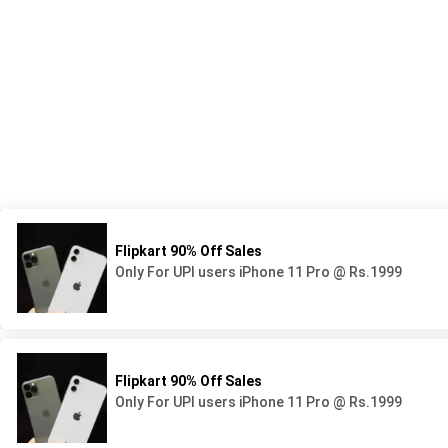
539 Avenue du Lycée - BP44
05 58 78 92 92
40160 Parentis en Born