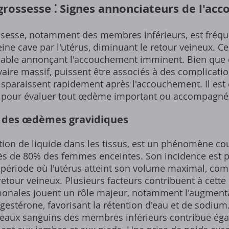
rossesse ⁚ Signes annonciateurs de l'ac
sesse, notamment des membres inférieurs, est fréquent
eine cave par l'utérus, diminuant le retour veineux. 
 fiable annonçant l'accouchement imminent. Bien que
e massif, puissent être associés à des complication
paraissent rapidement après l'accouchement. Il est c
é pour évaluer tout œdème important ou accompagné
s des œdèmes gravidiques
on de liquide dans les tissus, est un phénomène co
ès de 80% des femmes enceintes. Son incidence est p
, période où l'utérus atteint son volume maximal, com
 retour veineux. Plusieurs facteurs contribuent à cett
monales jouent un rôle majeur, notamment l'augmenta
gestérone, favorisant la rétention d'eau et de sodium
sseaux sanguins des membres inférieurs contribue ég