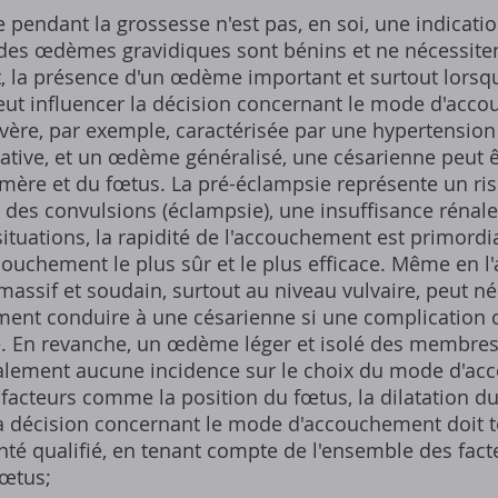
pendant la grossesse n'est pas, en soi, une indicati
 des œdèmes gravidiques sont bénins et ne nécessite
, la présence d'un œdème important et surtout lorsqu'
ut influencer la décision concernant le mode d'acco
ère, par exemple, caractérisée par une hypertension 
icative, et un œdème généralisé, une césarienne peut 
a mère et du fœtus. La pré-éclampsie représente un ri
 des convulsions (éclampsie), une insuffisance rénale,
ituations, la rapidité de l'accouchement est primordi
ouchement le plus sûr et le plus efficace. Même en l
ssif et soudain, surtout au niveau vulvaire, peut né
lement conduire à une césarienne si une complicatio
ée. En revanche, un œdème léger et isolé des membres 
ralement aucune incidence sur le choix du mode d'ac
facteurs comme la position du fœtus, la dilatation du 
 La décision concernant le mode d'accouchement doit t
té qualifié, en tenant compte de l'ensemble des facte
fœtus;