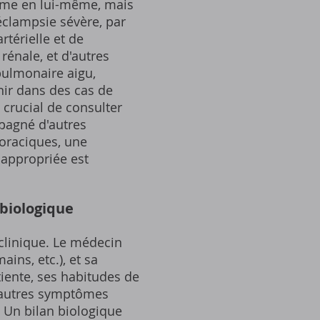
dème en lui-même, mais
éclampsie sévère, par
térielle et de
rénale, et d'autres
pulmonaire aigu,
nir dans des cas de
 crucial de consulter
agné d'autres
oraciques, une
t appropriée est
 biologique
clinique. Le médecin
ins, etc.), et sa
tiente, ses habitudes de
 d'autres symptômes
l. Un bilan biologique