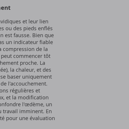
ment
idiques et leur lien
s ou des pieds enflés
n est fausse. Bien que
s un indicateur fiable
a compression de la
ne peut commencer tôt
uchement proche. La
e), la chaleur, et des
de se baser uniquement
 de l'accouchement.
ions régulières et
, et la modification
 confondre l'œdème, un
 travail imminent. En
nté pour une évaluation