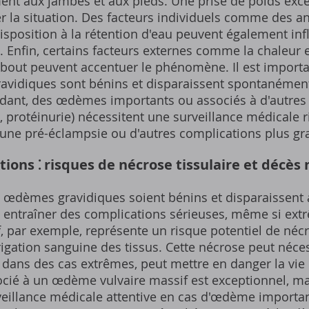
nt aux jambes et aux pieds. Une prise de poids exce
r la situation. Des facteurs individuels comme des a
position à la rétention d'eau peuvent également influ
 Enfin, certains facteurs externes comme la chaleur 
bout peuvent accentuer le phénomène. Il est importa
avidiques sont bénins et disparaissent spontanémen
dant, des œdèmes importants ou associés à d'autre
e, protéinurie) nécessitent une surveillance médicale r
'une pré-éclampsie ou d'autres complications plus gr
ons ⁚ risques de nécrose tissulaire et décès
s œdèmes gravidiques soient bénins et disparaissent
 entraîner des complications sérieuses, même si ex
 par exemple, représente un risque potentiel de nécro
rrigation sanguine des tissus. Cette nécrose peut néce
, dans des cas extrêmes, peut mettre en danger la vie
cié à un œdème vulvaire massif est exceptionnel, ma
veillance médicale attentive en cas d'œdème importa