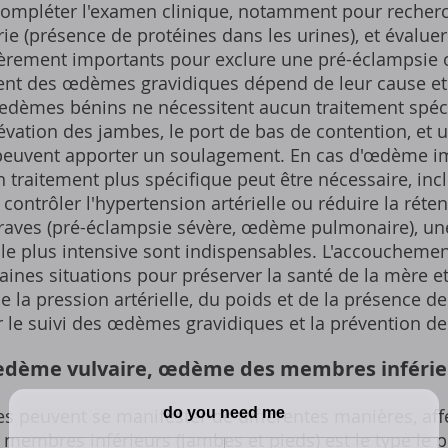
 compléter l'examen clinique, notamment pour recher
rie (présence de protéines dans les urines), et évaluer
èrement importants pour exclure une pré-éclampsie o
ment des œdèmes gravidiques dépend de leur cause et 
s œdèmes bénins ne nécessitent aucun traitement spé
ation des jambes, le port de bas de contention, et u
euvent apporter un soulagement. En cas d'œdème im
 traitement plus spécifique peut être nécessaire, in
ntrôler l'hypertension artérielle ou réduire la réten
raves (pré-éclampsie sévère, œdème pulmonaire), une
le plus intensive sont indispensables. L'accouchemen
aines situations pour préserver la santé de la mère e
de la pression artérielle, du poids et de la présence d
r le suivi des œdèmes gravidiques et la prévention d
œdème vulvaire, œdème des membres inférie
 peuvent se manifester de différentes manières, affe
embres inférieurs (jambes et pieds) est le type le p