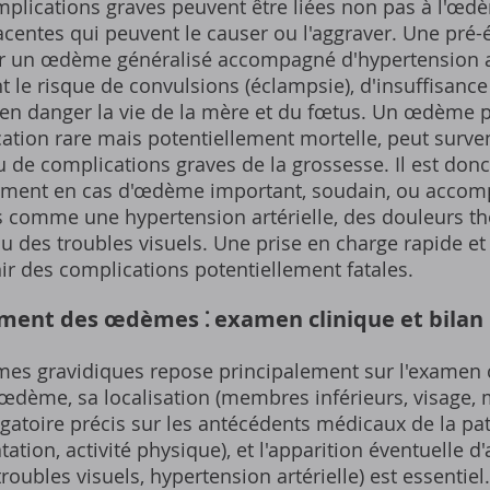
omplications graves peuvent être liées non pas à l'œ
acentes qui peuvent le causer ou l'aggraver. Une pré-
r un œdème généralisé accompagné d'hypertension ar
 le risque de convulsions (éclampsie), d'insuffisance 
en danger la vie de la mère et du fœtus. Un œdème 
tion rare mais potentiellement mortelle, peut surve
de complications graves de la grossesse. Il est donc
ent en cas d'œdème important, soudain, ou accomp
comme une hypertension artérielle, des douleurs th
, ou des troubles visuels. Une prise en charge rapide e
ir des complications potentiellement fatales.
ement des œdèmes ⁚ examen clinique et bilan
es gravidiques repose principalement sur l'examen 
'œdème, sa localisation (membres inférieurs, visage, ma
gatoire précis sur les antécédents médicaux de la pa
atation, activité physique), et l'apparition éventuelle
troubles visuels, hypertension artérielle) est essentie