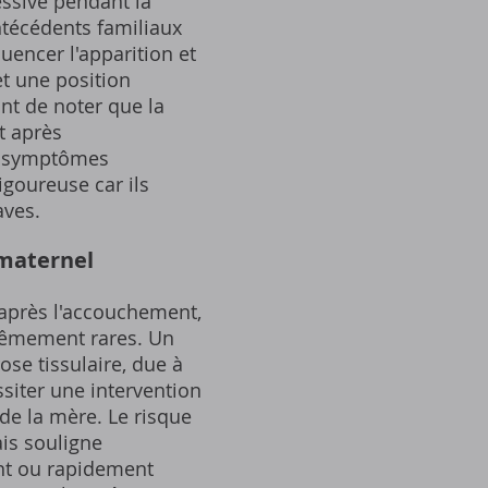
ssive pendant la
ntécédents familiaux
encer l'apparition et
et une position
nt de noter que la
t après
s symptômes
igoureuse car ils
aves.
 maternel
 après l'accouchement,
trêmement rares. Un
se tissulaire, due à
ssiter une intervention
 de la mère. Le risque
is souligne
nt ou rapidement