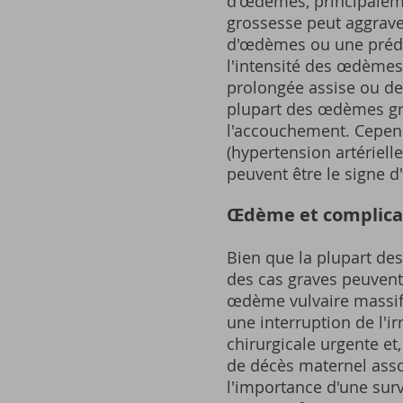
d'œdèmes, principaleme
grossesse peut aggrave
d'œdèmes ou une prédis
l'intensité des œdèmes.
prolongée assise ou de
plupart des œdèmes gr
l'accouchement. Cepen
(hypertension artériell
peuvent être le signe d
Œdème et complicati
Bien que la plupart de
des cas graves peuvent
œdème vulvaire massif,
une interruption de l'i
chirurgicale urgente et
de décès maternel asso
l'importance d'une sur