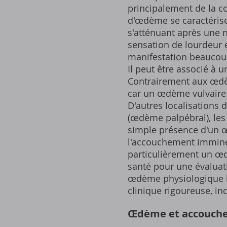
principalement de la co
d'œdème se caractérise
s'atténuant après une 
sensation de lourdeur 
manifestation beaucoup 
Il peut être associé à
Contrairement aux œdè
car un œdème vulvaire m
D'autres localisations 
(œdème palpébral), les 
simple présence d'un 
l'accouchement immine
particulièrement un œd
santé pour une évaluat
œdème physiologique b
clinique rigoureuse, i
Œdème et accouchem