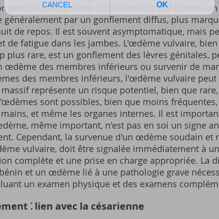
mpression de la veine cave inférieure par l'utérus en
 généralement par un gonflement diffus, plus marqué
nuit de repos. Il est souvent asymptomatique, mais p
et de fatigue dans les jambes. L'œdème vulvaire, bien
plus rare, est un gonflement des lèvres génitales, pe
 un œdème des membres inférieurs ou survenir de man
mes des membres inférieurs, l'œdème vulvaire peut 
assif représente un risque potentiel, bien que rare, 
d'œdèmes sont possibles, bien que moins fréquentes, 
mains, et même les organes internes. Il est importan
œdème, même important, n'est pas en soi un signe a
nt. Cependant, la survenue d'un œdème soudain et m
ème vulvaire, doit être signalée immédiatement à un
ion complète et une prise en charge appropriée. La di
énin et un œdème lié à une pathologie grave nécess
ncluant un examen physique et des examens compléme
ent ⁚ lien avec la césarienne