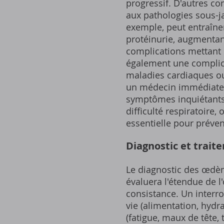
progressif. D'autres c
aux pathologies sous-j
exemple, peut entraîne
protéinurie, augmentant
complications mettant 
également une complica
maladies cardiaques ou 
un médecin immédiatem
symptômes inquiétants 
difficulté respiratoire
essentielle pour préven
Diagnostic et trait
Le diagnostic des œdèm
évaluera l'étendue de l
consistance. Un interro
vie (alimentation, hydr
(fatigue, maux de tête, 