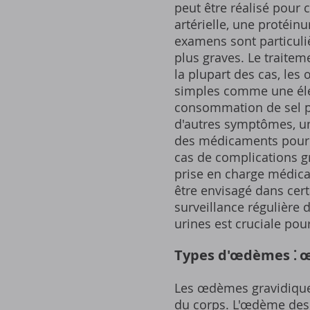
peut être réalisé pour
artérielle, une protéinu
examens sont particuli
plus graves. Le traite
la plupart des cas, le
simples comme une élév
consommation de sel p
d'autres symptômes, un
des médicaments pour co
cas de complications g
prise en charge médica
être envisagé dans cert
surveillance régulière 
urines est cruciale pou
Types d'œdèmes ⁚ 
Les œdèmes gravidiques
du corps. L'œdème des m