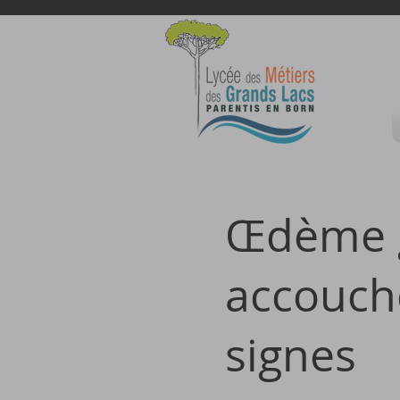
Œdème g
accouch
signes