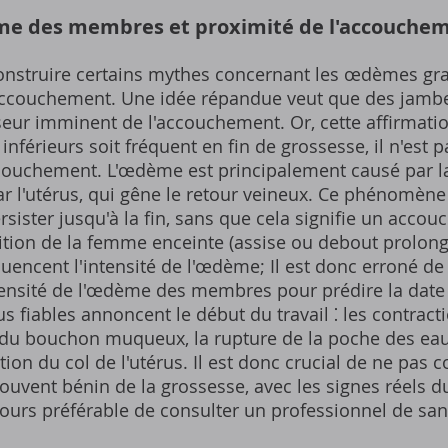
me des membres et proximité de l'accouche
construire certains mythes concernant les œdèmes grav
'accouchement. Une idée répandue veut que des jambe
seur imminent de l'accouchement. Or, cette affirmatio
érieurs soit fréquent en fin de grossesse, il n'est pa
couchement. L'œdème est principalement causé par l
par l'utérus, qui gêne le retour veineux. Ce phénomè
rsister jusqu'à la fin, sans que cela signifie un acco
osition de la femme enceinte (assise ou debout prolongé
fluencent l'intensité de l'œdème; Il est donc erroné 
ntensité de l'œdème des membres pour prédire la date
s fiables annoncent le début du travail ⁚ les contract
 du bouchon muqueux, la rupture de la poche des eaux
ation du col de l'utérus. Il est donc crucial de ne pas
uvent bénin de la grossesse, avec les signes réels du
ujours préférable de consulter un professionnel de sa