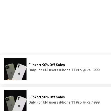
539 Avenue du Lycée - BP44
05 58 78 92 92