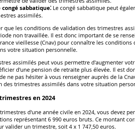
mettre de valider des trimestres assimilés.
e congé sabbatique⁚
Le congé sabbatique peut égale
mestres assimilés.
er que les conditions de validation des trimestres ass
iode non travaillée. Il est donc important de se rense
rance vieillesse (Cnav) pour connaître les conditions 
ns votre situation personnelle.
estres assimilés peut vous permettre d'augmenter vot
éficier d'une pension de retraite plus élevée. Il est d
 de ne pas hésiter à vous renseigner auprès de la Cna
n des trimestres assimilés dans votre situation perso
trimestres en 2024
 trimestres d'une année civile en 2024, vous devez pe
tions représentant 6 990 euros bruts. Ce montant cor
 valider un trimestre, soit 4 x 1 747,50 euros.