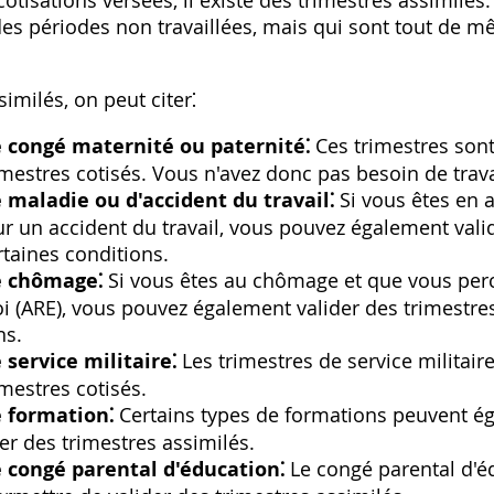
cotisations versées, il existe des trimestres assimilés
des périodes non travaillées, mais qui sont tout de 
imilés, on peut citer⁚
e congé maternité ou paternité⁚
Ces trimestres so
imestres cotisés. Vous n'avez donc pas besoin de travai
 maladie ou d'accident du travail⁚
Si vous êtes en 
our un accident du travail, vous pouvez également vali
rtaines conditions.
e chômage⁚
Si vous êtes au chômage et que vous perc
oi (ARE), vous pouvez également valider des trimestre
ns.
 service militaire⁚
Les trimestres de service militai
imestres cotisés.
e formation⁚
Certains types de formations peuvent é
er des trimestres assimilés.
e congé parental d'éducation⁚
Le congé parental d'é