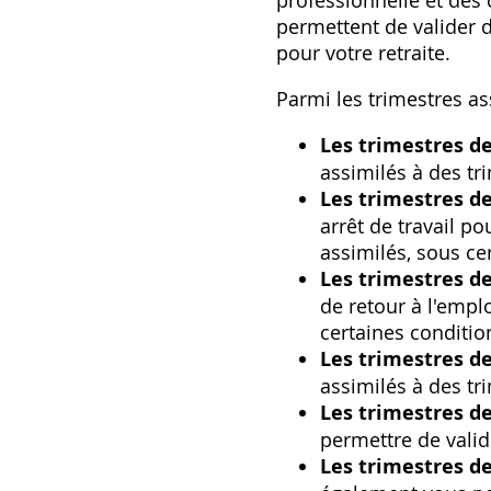
professionnelle et des 
permettent de valider 
pour votre retraite.
Parmi les trimestres ass
Les trimestres d
assimilés à des tr
Les trimestres de
arrêt de travail p
assimilés, sous ce
Les trimestres d
de retour à l'empl
certaines conditio
Les trimestres de
assimilés à des tr
Les trimestres d
permettre de valid
Les trimestres d