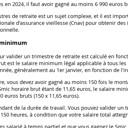
es en 2024, il faut avoir gagné au moins 6 990 euros b
stres de retraite est un sujet complexe, et il est impo
ionale d'assurance vieillesse (Cnav) pour obtenir des
sonnelle.
re minimum
 valider un trimestre de retraite est calculé en fonc
ut est le salaire minimum légal applicable à tous les s
nnée, généralement au 1er janvier, en fonction de l'in
tre, vous devez avoir gagné au moins 150 fois le mont
e Smic horaire brut étant de 11,65 euros, le salaire m
50 euros bruts (150 x 11,65 euros).
dant de la durée de travail. Vous pouvez valider un 
 150 heures, à condition que votre salaire total attei
es salarié à temps partiel et que vous gagnez le Smic