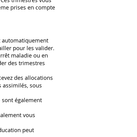
. Ces trimestres vous
même prises en compte
nt automatiquement
ller pour les valider.
arrêt maladie ou en
der des trimestres
evez des allocations
s assimilés, sous
re sont également
galement vous
ducation peut