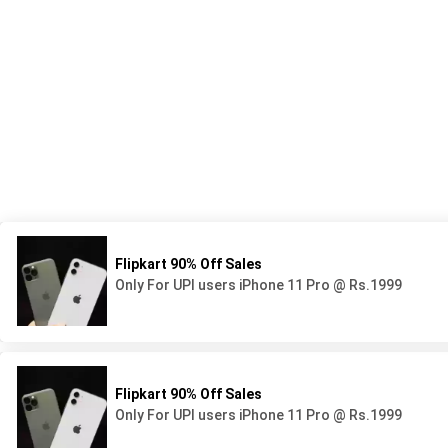
539 Avenue du Lycée - BP44
05 58 78 92 92