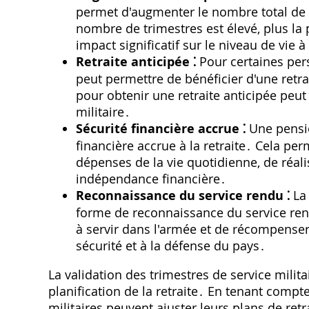
permet d'augmenter le nombre total de tr
nombre de trimestres est élevé, plus la 
impact significatif sur le niveau de vie à 
Retraite anticipée ⁚
Pour certaines pers
peut permettre de bénéficier d'une retrai
pour obtenir une retraite anticipée peut 
militaire․
Sécurité financière accrue ⁚
Une pensio
financière accrue à la retraite․ Cela pe
dépenses de la vie quotidienne, de réali
indépendance financière․
Reconnaissance du service rendu ⁚
La 
forme de reconnaissance du service rend
à servir dans l'armée et de récompenser 
sécurité et à la défense du pays․
La validation des trimestres de service milit
planification de la retraite․ En tenant compt
militaires peuvent ajuster leurs plans de ret