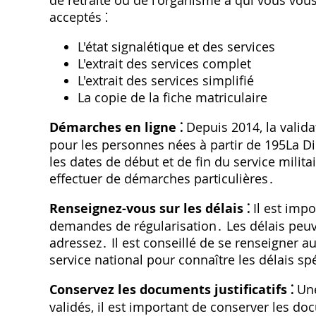
de retraite ou de l'organisme à qui vous vou
acceptés ⁚
L'état signalétique et des services
L'extrait des services complet
L'extrait des services simplifié
La copie de la fiche matriculaire
Démarches en ligne ⁚
Depuis 2014, la validat
pour les personnes nées à partir de 195La D
les dates de début et de fin du service milita
effectuer de démarches particulières․
Renseignez-vous sur les délais ⁚
Il est impo
demandes de régularisation․ Les délais peuv
adressez․ Il est conseillé de se renseigner au
service national pour connaître les délais sp
Conservez les documents justificatifs ⁚
Une
validés, il est important de conserver les do