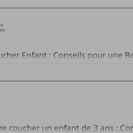
Comment aider un bébé de 20 mois à se coucher facilemen
in
Min
ucher Enfant : Conseils pour une 
 de Coucher Efficace pour Votre Enfant...
re coucher un enfant de 3 ans : Con