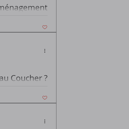
'aménagement
Vous n'aimez plus ce post
au Coucher ?
Vous n'aimez plus ce post
du Coucher...