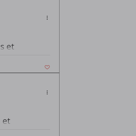
s et
Vous n'aimez plus ce post
 et