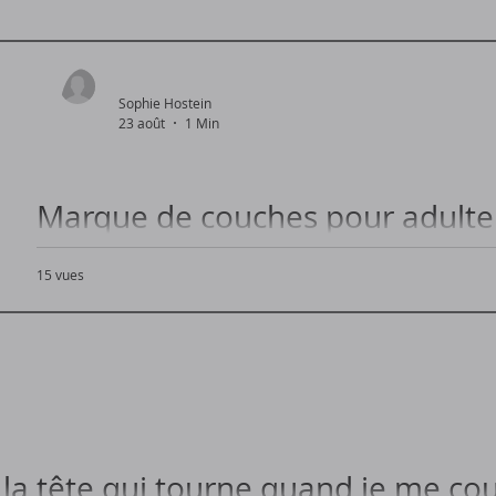
t traiter l'otite moyenne aiguë chez votre enfant...
Sophie Hostein
23 août
1 Min
Marque de couches pour adulte 
15 vues
Comparatif des meilleures marques de couches pour ad
i la tête qui tourne quand je me co