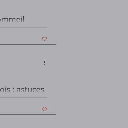
ommeil
Vous n'aimez plus ce post
is : astuces
Vous n'aimez plus ce post