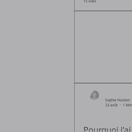
15 vues
Comment reconnaître e
Sophie Hostein
23 août
1 Min
Pourquoi j'a