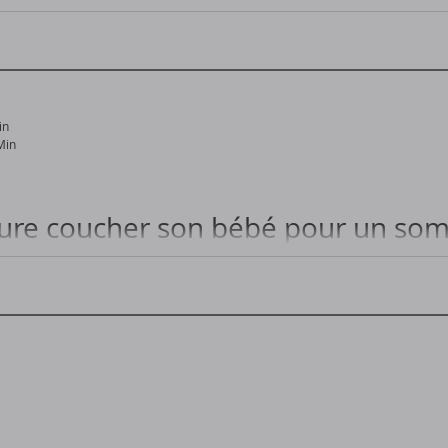
 pour coucher votre enfant de 3 ans...
in
Min
eure coucher son bébé pour un som
es pour coucher bébé et garantir un bon sommeil...