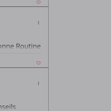
t ?...
Bonne Routine
Vous n'aimez plus ce post
seils