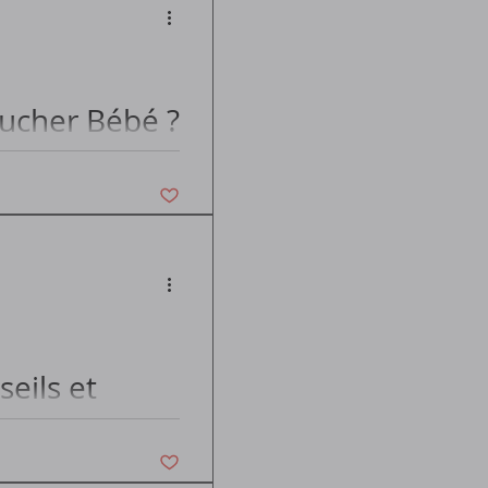
oucher Bébé ?
Vous n'aimez plus ce post
eils et
Vous n'aimez plus ce post