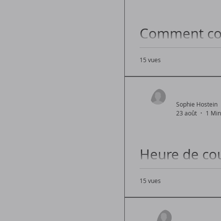
Comment cou
sécurisé
15 vues
Conseils pour coucher
Sophie Hostein
23 août
1 Min
Heure de cou
et conseils
15 vues
À quelle heure couche