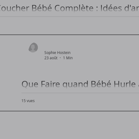
oucher Bébé Complète : Idées d
bé Complète : Créer un Cocon Douillet pour Bébé...
Sophie Hostein
23 août
1 Min
Que Faire quand Bébé Hurle 
15 vues
Solutions pour Calmer Bébé qui Hurle au Moment 