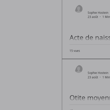
Quelle est l'heure de 
Sophie Hostein
23 août
1 Min
Acte de nais
démarches
15 vues
Comprendre l'acte de 
Sophie Hostein
23 août
1 Min
Otite moyenn
traitements