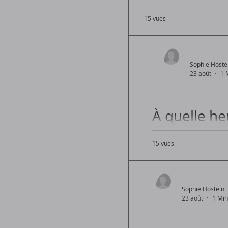
pratiques
15 vues
Les meilleures heures
Sophie Hoste
23 août
1 
À quelle h
15 vues
Les meilleures heur
Sophie Hostein
23 août
1 Min