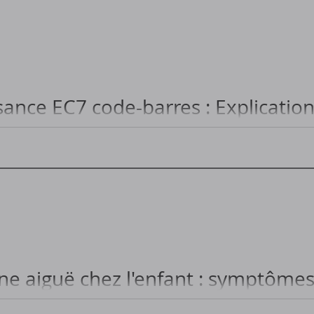
coucher idéale pour les enfants ? Conseils pratiques....
sance EC7 code-barres : Explication
naissance avec code-barres EC7...
e aiguë chez l'enfant : symptômes