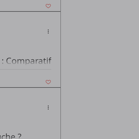
Vous n'aimez plus ce post
: Comparatif
Vous n'aimez plus ce post
ulte...
uche ?