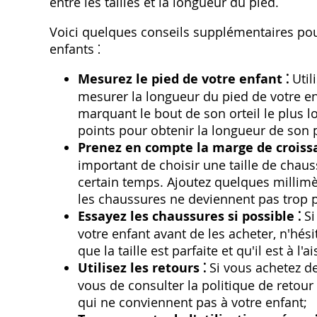
entre les tailles et la longueur du pied.
Voici quelques conseils supplémentaires pou
enfants ⁚
Mesurez le pied de votre enfant ⁚
Util
mesurer la longueur du pied de votre enfa
marquant le bout de son orteil le plus l
points pour obtenir la longueur de son 
Prenez en compte la marge de croissa
important de choisir une taille de chau
certain temps. Ajoutez quelques millim
les chaussures ne deviennent pas trop pe
Essayez les chaussures si possible ⁚
Si
votre enfant avant de les acheter, n'hési
que la taille est parfaite et qu'il est à l'ai
Utilisez les retours ⁚
Si vous achetez de
vous de consulter la politique de retour
qui ne conviennent pas à votre enfant;